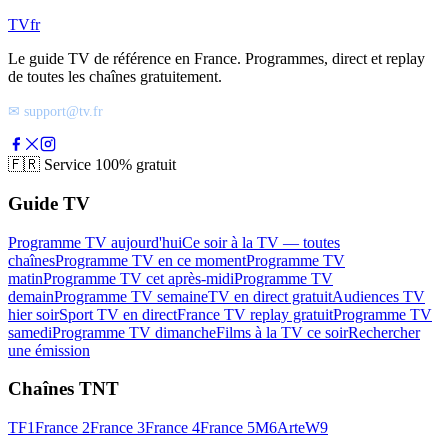
TV
fr
Le guide TV de référence en France. Programmes, direct et replay
de toutes les chaînes gratuitement.
✉ support@tv.fr
🇫🇷
Service 100% gratuit
Guide TV
Programme TV aujourd'hui
Ce soir à la TV — toutes
chaînes
Programme TV en ce moment
Programme TV
matin
Programme TV cet après-midi
Programme TV
demain
Programme TV semaine
TV en direct gratuit
Audiences TV
hier soir
Sport TV en direct
France TV replay gratuit
Programme TV
samedi
Programme TV dimanche
Films à la TV ce soir
Rechercher
une émission
Chaînes TNT
TF1
France 2
France 3
France 4
France 5
M6
Arte
W9