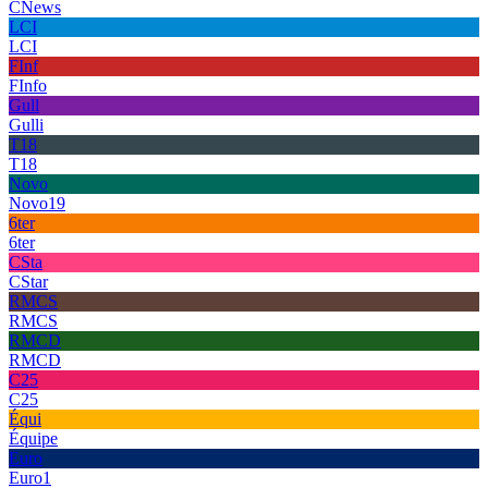
CNews
LCI
LCI
FInf
FInfo
Gull
Gulli
T18
T18
Novo
Novo19
6ter
6ter
CSta
CStar
RMCS
RMCS
RMCD
RMCD
C25
C25
Équi
Équipe
Euro
Euro1