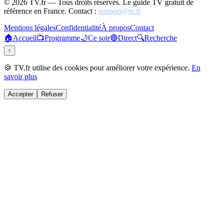
©
2026
TV.fr — Tous droits réservés. Le guide TV gratuit de
référence en France. Contact :
support@tv.fr
Mentions légales
Confidentialité
À propos
Contact
🏠
Accueil
📺
Programme
🌙
Ce soir
🔴
Direct
🔍
Recherche
↑
🍪 TV.fr utilise des cookies pour améliorer votre expérience.
En
savoir plus
Accepter
Refuser