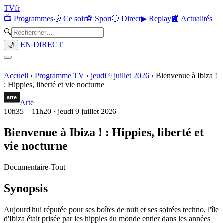
TV
fr
📺 Programmes
🌙 Ce soir
⚽ Sport
🔴 Direct
▶ Replay
📰 Actualités
🔍
EN DIRECT
🌙
Accueil
›
Programme TV
›
jeudi 9 juillet 2026
›
Bienvenue à Ibiza !
: Hippies, liberté et vie nocturne
Arte
10h35
–
11h20
·
jeudi 9 juillet 2026
Bienvenue à Ibiza ! : Hippies, liberté et
vie nocturne
Documentaire
-
Tout
Synopsis
Aujourd'hui réputée pour ses boîtes de nuit et ses soirées techno, l'île
d'Ibiza était prisée par les hippies du monde entier dans les années