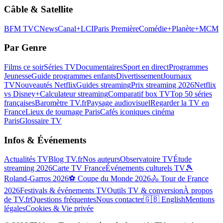
Câble & Satellite
BFM TV
CNews
Canal+
LCI
Paris Première
Comédie+
Planète+
MCM
Par Genre
Films ce soir
Séries TV
Documentaires
Sport en direct
Programmes
Jeunesse
Guide programmes enfants
Divertissement
Journaux
TV
Nouveautés Netflix
Guides streaming
Prix streaming 2026
Netflix
vs Disney+
Calculateur streaming
Comparatif box TV
Top 50 séries
françaises
Baromètre TV.fr
Paysage audiovisuel
Regarder la TV en
France
Lieux de tournage Paris
Cafés iconiques cinéma
Paris
Glossaire TV
Infos & Événements
Actualités TV
Blog TV.fr
Nos auteurs
Observatoire TV
Étude
streaming 2026
Carte TV France
Événements culturels TV
🎾
Roland-Garros 2026
⚽ Coupe du Monde 2026
🚴 Tour de France
2026
Festivals & événements TV
Outils TV & conversion
À propos
de TV.fr
Questions fréquentes
Nous contacter
🇬🇧 English
Mentions
légales
Cookies & Vie privée