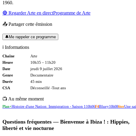
1960.
🔴 Regarder
Arte
en direct
Programme de
Arte
📤 Partager cette émission
🔔
Me rappeler ce programme
ℹ️ Informations
Chaîne
Arte
Heure
10h35
–
11h20
Date
jeudi 9 juillet 2026
Genre
Documentaire
Durée
45
min
CSA
Déconseillé -
Tout
ans
📺 Au même moment
Histoire d'une Nation: Immigration - Saison 1
Bluey
Une sa
Plan+
10h06
F4
10h08
6ter
Questions fréquentes —
Bienvenue à Ibiza ! : Hippies,
liberté et vie nocturne