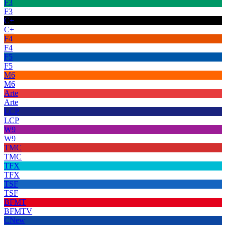
F3
F3
C+
C+
F4
F4
F5
F5
M6
M6
Arte
Arte
LCP
LCP
W9
W9
TMC
TMC
TFX
TFX
TSF
TSF
BFMT
BFMTV
CNew