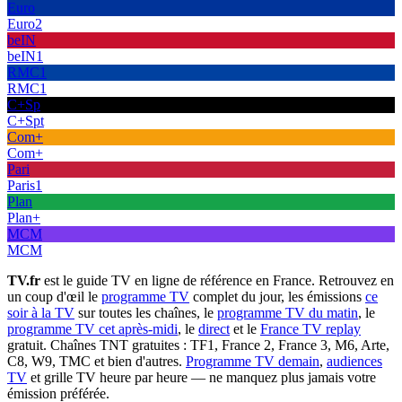
Euro
Euro2
beIN
beIN1
RMC1
RMC1
C+Sp
C+Spt
Com+
Com+
Pari
Paris1
Plan
Plan+
MCM
MCM
TV.fr
est le guide TV en ligne de référence en France. Retrouvez en
un coup d'œil le
programme TV
complet du jour, les émissions
ce
soir à la TV
sur toutes les chaînes, le
programme TV du matin
, le
programme TV cet après-midi
, le
direct
et le
France TV replay
gratuit. Chaînes TNT gratuites : TF1, France 2, France 3, M6, Arte,
C8, W9, TMC et bien d'autres.
Programme TV demain
,
audiences
TV
et grille TV heure par heure — ne manquez plus jamais votre
émission préférée.