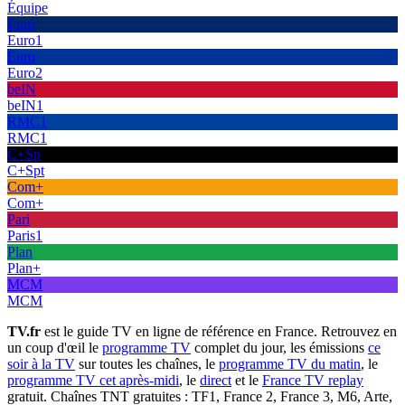
Équipe
Euro
Euro1
Euro
Euro2
beIN
beIN1
RMC1
RMC1
C+Sp
C+Spt
Com+
Com+
Pari
Paris1
Plan
Plan+
MCM
MCM
TV.fr
est le guide TV en ligne de référence en France. Retrouvez en
un coup d'œil le
programme TV
complet du jour, les émissions
ce
soir à la TV
sur toutes les chaînes, le
programme TV du matin
, le
programme TV cet après-midi
, le
direct
et le
France TV replay
gratuit. Chaînes TNT gratuites : TF1, France 2, France 3, M6, Arte,