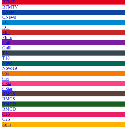
BFMT
BFMTV
CNew
CNews
LCI
LCI
FInf
FInfo
Gull
Gulli
T18
T18
Novo
Novo19
6ter
6ter
CSta
CStar
RMCS
RMCS
RMCD
RMCD
C25
C25
Équi