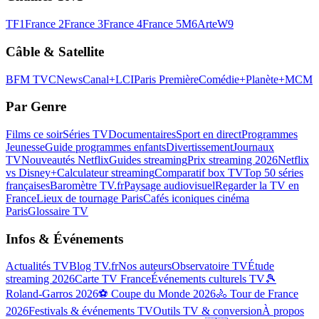
TF1
France 2
France 3
France 4
France 5
M6
Arte
W9
Câble & Satellite
BFM TV
CNews
Canal+
LCI
Paris Première
Comédie+
Planète+
MCM
Par Genre
Films ce soir
Séries TV
Documentaires
Sport en direct
Programmes
Jeunesse
Guide programmes enfants
Divertissement
Journaux
TV
Nouveautés Netflix
Guides streaming
Prix streaming 2026
Netflix
vs Disney+
Calculateur streaming
Comparatif box TV
Top 50 séries
françaises
Baromètre TV.fr
Paysage audiovisuel
Regarder la TV en
France
Lieux de tournage Paris
Cafés iconiques cinéma
Paris
Glossaire TV
Infos & Événements
Actualités TV
Blog TV.fr
Nos auteurs
Observatoire TV
Étude
streaming 2026
Carte TV France
Événements culturels TV
🎾
Roland-Garros 2026
⚽ Coupe du Monde 2026
🚴 Tour de France
2026
Festivals & événements TV
Outils TV & conversion
À propos