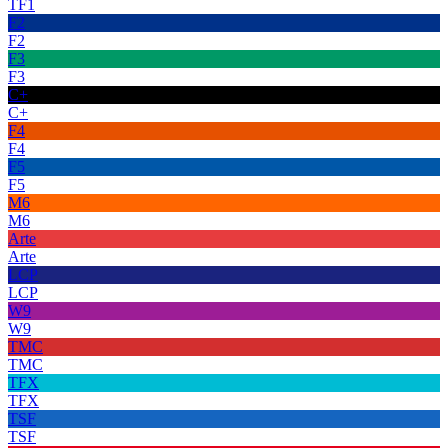
TF1
F2
F2
F3
F3
C+
C+
F4
F4
F5
F5
M6
M6
Arte
Arte
LCP
LCP
W9
W9
TMC
TMC
TFX
TFX
TSF
TSF