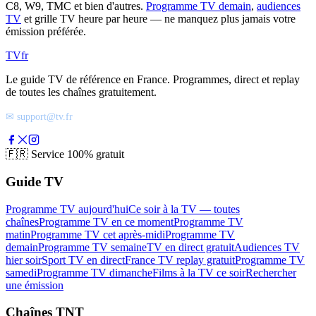
C8, W9, TMC et bien d'autres.
Programme TV demain
,
audiences
TV
et grille TV heure par heure — ne manquez plus jamais votre
émission préférée.
TV
fr
Le guide TV de référence en France. Programmes, direct et replay
de toutes les chaînes gratuitement.
✉ support@tv.fr
🇫🇷
Service 100% gratuit
Guide TV
Programme TV aujourd'hui
Ce soir à la TV — toutes
chaînes
Programme TV en ce moment
Programme TV
matin
Programme TV cet après-midi
Programme TV
demain
Programme TV semaine
TV en direct gratuit
Audiences TV
hier soir
Sport TV en direct
France TV replay gratuit
Programme TV
samedi
Programme TV dimanche
Films à la TV ce soir
Rechercher
une émission
Chaînes TNT