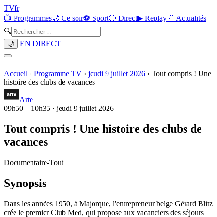
TV
fr
📺 Programmes
🌙 Ce soir
⚽ Sport
🔴 Direct
▶ Replay
📰 Actualités
🔍
EN DIRECT
🌙
Accueil
›
Programme TV
›
jeudi 9 juillet 2026
›
Tout compris ! Une
histoire des clubs de vacances
Arte
09h50
–
10h35
·
jeudi 9 juillet 2026
Tout compris ! Une histoire des clubs de
vacances
Documentaire
-
Tout
Synopsis
Dans les années 1950, à Majorque, l'entrepreneur belge Gérard Blitz
crée le premier Club Med, qui propose aux vacanciers des séjours