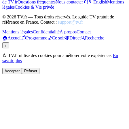
de TV.fr
Questions fréquentes
Nous contacter
🇬🇧 English
Mentions
légales
Cookies & Vie privée
©
2026
TV.fr — Tous droits réservés. Le guide TV gratuit de
référence en France. Contact :
support@tv.fr
Mentions légales
Confidentialité
À propos
Contact
🏠
Accueil
📺
Programme
🌙
Ce soir
🔴
Direct
🔍
Recherche
↑
🍪 TV.fr utilise des cookies pour améliorer votre expérience.
En
savoir plus
Accepter
Refuser