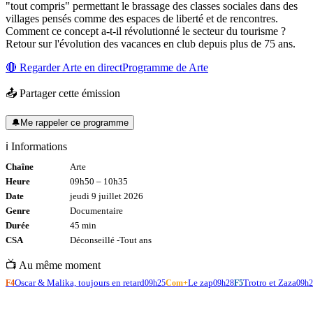
"tout compris" permettant le brassage des classes sociales dans des
villages pensés comme des espaces de liberté et de rencontres.
Comment ce concept a-t-il révolutionné le secteur du tourisme ?
Retour sur l'évolution des vacances en club depuis plus de 75 ans.
🔴 Regarder
Arte
en direct
Programme de
Arte
📤 Partager cette émission
🔔
Me rappeler ce programme
ℹ️ Informations
Chaîne
Arte
Heure
09h50
–
10h35
Date
jeudi 9 juillet 2026
Genre
Documentaire
Durée
45
min
CSA
Déconseillé -
Tout
ans
📺 Au même moment
Oscar & Malika, toujours en retard
Le zap
Trotro et Zaza
F4
09h25
Com+
09h28
F5
09h2