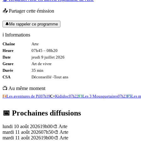
📤 Partager cette émission
🔔
Me rappeler ce programme
ℹ️ Informations
Chaîne
Arte
Heure
07h45
–
08h20
Date
jeudi 9 juillet 2026
Genre
Art de vivre
Durée
35
min
CSA
Déconseillé -
Tout
ans
📺 Au même moment
Les aventures de Pil
Kididoc
Les 3 Mousquetaires
Les m
F4
07h19
C+
07h22
F3
07h23
F5
📅 Prochaines diffusions
lundi 10 août 2026
19h00
🎨
Arte
mardi 11 août 2026
07h50
🎨
Arte
mardi 11 août 2026
19h00
🎨
Arte