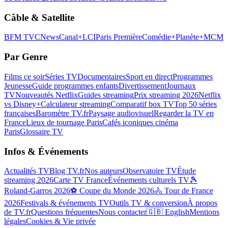
Câble & Satellite
BFM TV
CNews
Canal+
LCI
Paris Première
Comédie+
Planète+
MCM
Par Genre
Films ce soir
Séries TV
Documentaires
Sport en direct
Programmes
Jeunesse
Guide programmes enfants
Divertissement
Journaux
TV
Nouveautés Netflix
Guides streaming
Prix streaming 2026
Netflix
vs Disney+
Calculateur streaming
Comparatif box TV
Top 50 séries
françaises
Baromètre TV.fr
Paysage audiovisuel
Regarder la TV en
France
Lieux de tournage Paris
Cafés iconiques cinéma
Paris
Glossaire TV
Infos & Événements
Actualités TV
Blog TV.fr
Nos auteurs
Observatoire TV
Étude
streaming 2026
Carte TV France
Événements culturels TV
🎾
Roland-Garros 2026
⚽ Coupe du Monde 2026
🚴 Tour de France
2026
Festivals & événements TV
Outils TV & conversion
À propos
de TV.fr
Questions fréquentes
Nous contacter
🇬🇧 English
Mentions
légales
Cookies & Vie privée