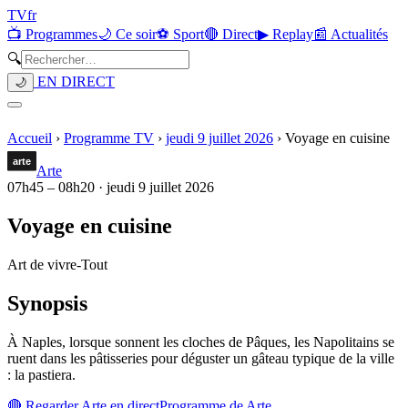
TV
fr
📺 Programmes
🌙 Ce soir
⚽ Sport
🔴 Direct
▶ Replay
📰 Actualités
🔍
EN DIRECT
🌙
Accueil
›
Programme TV
›
jeudi 9 juillet 2026
›
Voyage en cuisine
Arte
07h45
–
08h20
·
jeudi 9 juillet 2026
Voyage en cuisine
Art de vivre
-
Tout
Synopsis
À Naples, lorsque sonnent les cloches de Pâques, les Napolitains se
ruent dans les pâtisseries pour déguster un gâteau typique de la ville
: la pastiera.
🔴 Regarder
Arte
en direct
Programme de
Arte