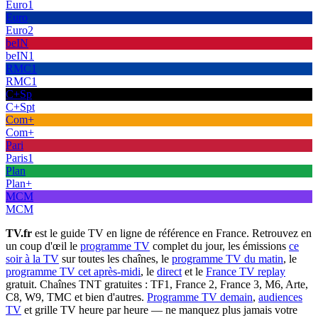
Euro1
Euro
Euro2
beIN
beIN1
RMC1
RMC1
C+Sp
C+Spt
Com+
Com+
Pari
Paris1
Plan
Plan+
MCM
MCM
TV.fr
est le guide TV en ligne de référence en France. Retrouvez en
un coup d'œil le
programme TV
complet du jour, les émissions
ce
soir à la TV
sur toutes les chaînes, le
programme TV du matin
, le
programme TV cet après-midi
, le
direct
et le
France TV replay
gratuit. Chaînes TNT gratuites : TF1, France 2, France 3, M6, Arte,
C8, W9, TMC et bien d'autres.
Programme TV demain
,
audiences
TV
et grille TV heure par heure — ne manquez plus jamais votre