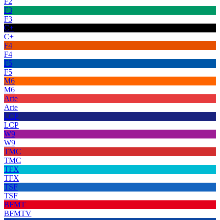
F2
F3
F3
C+
C+
F4
F4
F5
F5
M6
M6
Arte
Arte
LCP
LCP
W9
W9
TMC
TMC
TFX
TFX
TSF
TSF
BFMT
BFMTV