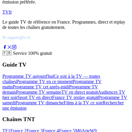
émission préférée.
TV
fr
Le guide TV de référence en France. Programmes, direct et replay
de toutes les chaînes gratuitement.
✉ support@tv.fr
🇫🇷
Service 100% gratuit
Guide TV
Programme TV aujourd'hui
Ce soir à la TV — toutes
chaînes
Programme TV en ce moment
Programme TV
matin
Programme TV cet après-midi
Programme TV
demain
Programme TV semaine
TV en direct gratuit
Audiences TV
hier soir
Sport TV en direct
France TV replay gratuit
Programme TV
samedi
Programme TV dimanche
Films à la TV ce soir
Rechercher
une émission
Chaînes TNT
TF1
France 2
France 3
France 4
France 5
M6
Arte
W9