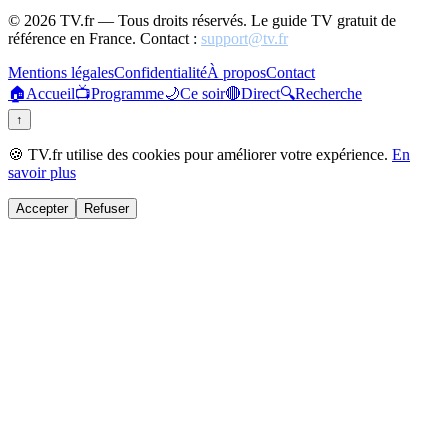
©
2026
TV.fr — Tous droits réservés. Le guide TV gratuit de
référence en France. Contact :
support@tv.fr
Mentions légales
Confidentialité
À propos
Contact
🏠
Accueil
📺
Programme
🌙
Ce soir
🔴
Direct
🔍
Recherche
↑
🍪 TV.fr utilise des cookies pour améliorer votre expérience.
En
savoir plus
Accepter
Refuser