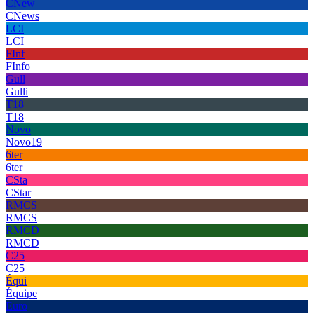
CNew
CNews
LCI
LCI
FInf
FInfo
Gull
Gulli
T18
T18
Novo
Novo19
6ter
6ter
CSta
CStar
RMCS
RMCS
RMCD
RMCD
C25
C25
Équi
Équipe
Euro