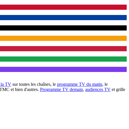
à la TV
sur toutes les chaînes, le
programme TV du matin
, le
 TMC et bien d'autres.
Programme TV demain
,
audiences TV
et grille