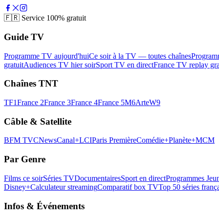
🇫🇷
Service 100% gratuit
Guide TV
Programme TV aujourd'hui
Ce soir à la TV — toutes chaînes
Program
gratuit
Audiences TV hier soir
Sport TV en direct
France TV replay gra
Chaînes TNT
TF1
France 2
France 3
France 4
France 5
M6
Arte
W9
Câble & Satellite
BFM TV
CNews
Canal+
LCI
Paris Première
Comédie+
Planète+
MCM
Par Genre
Films ce soir
Séries TV
Documentaires
Sport en direct
Programmes Jeun
Disney+
Calculateur streaming
Comparatif box TV
Top 50 séries franç
Infos & Événements