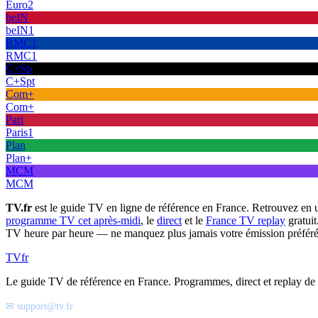
Euro2
beIN
beIN1
RMC1
RMC1
C+Sp
C+Spt
Com+
Com+
Pari
Paris1
Plan
Plan+
MCM
MCM
TV.fr
est le guide TV en ligne de référence en France. Retrouvez en 
programme TV cet après-midi
, le
direct
et le
France TV replay
gratuit
TV heure par heure — ne manquez plus jamais votre émission préféré
TV
fr
Le guide TV de référence en France. Programmes, direct et replay de t
✉ support@tv.fr