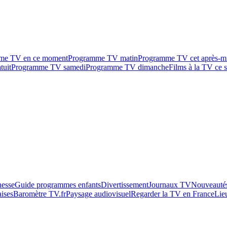
me TV en ce moment
Programme TV matin
Programme TV cet après-m
tuit
Programme TV samedi
Programme TV dimanche
Films à la TV ce s
esse
Guide programmes enfants
Divertissement
Journaux TV
Nouveautés
aises
Baromètre TV.fr
Paysage audiovisuel
Regarder la TV en France
Lie