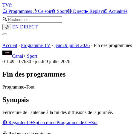
TV
fr
📺 Programmes
🌙 Ce soir
⚽ Sport
🔴 Direct
▶ Replay
📰 Actualités
🔍
EN DIRECT
🌙
Accueil
›
Programme TV
›
jeudi 9 juillet 2026
›
Fin des programmes
Canal+ Sport
01h49
–
07h30
·
jeudi 9 juillet 2026
Fin des programmes
Programme
-
Tout
Synopsis
Fermeture de l'antenne à la fin des diffusions de la journée.
🔴 Regarder
C+Spt
en direct
Programme de
C+Spt
📤 Partager cette émission