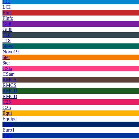
LCI
LCI
FInf
FInfo
Gull
Gulli
T18
T18
Novo
Novo19
6ter
6ter
CSta
CStar
RMCS
RMCS
RMCD
RMCD
C25
C25
Équi
Équipe
Euro
Euro1
Euro