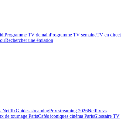
idi
Programme TV demain
Programme TV semaine
TV en direct
oir
Rechercher une émission
 Netflix
Guides streaming
Prix streaming 2026
Netflix vs
ux de tournage Paris
Cafés iconiques cinéma Paris
Glossaire TV