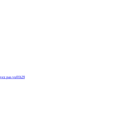
avez pas vu
01h29