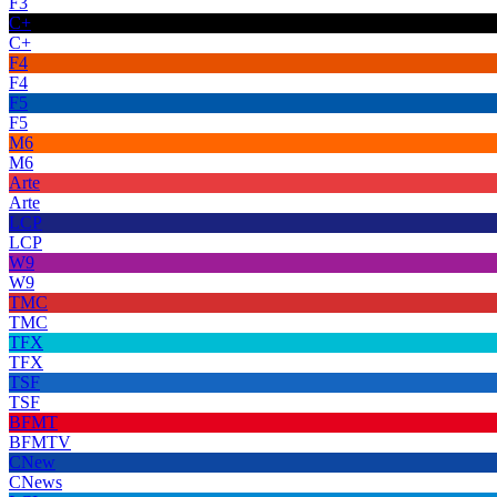
F3
C+
C+
F4
F4
F5
F5
M6
M6
Arte
Arte
LCP
LCP
W9
W9
TMC
TMC
TFX
TFX
TSF
TSF
BFMT
BFMTV
CNew
CNews