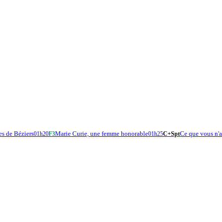
es de Béziers
Marie Curie, une femme honorable
Ce que vous n'
01h20
F3
01h25
C+Spt