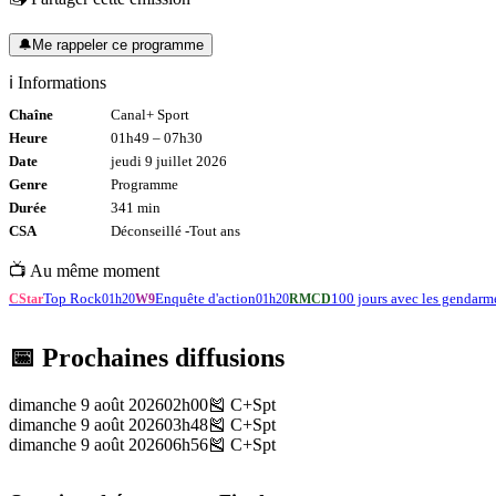
🔔
Me rappeler ce programme
ℹ️ Informations
Chaîne
Canal+ Sport
Heure
01h49
–
07h30
Date
jeudi 9 juillet 2026
Genre
Programme
Durée
341
min
CSA
Déconseillé -
Tout
ans
📺 Au même moment
Top Rock
Enquête d'action
100 jours avec les gendarm
CStar
01h20
W9
01h20
RMCD
📅 Prochaines diffusions
dimanche 9 août 2026
02h00
🎽
C+Spt
dimanche 9 août 2026
03h48
🎽
C+Spt
dimanche 9 août 2026
06h56
🎽
C+Spt