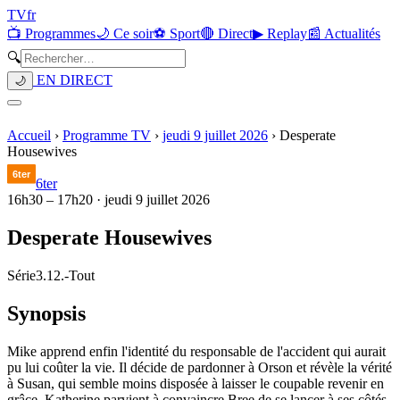
TV
fr
📺 Programmes
🌙 Ce soir
⚽ Sport
🔴 Direct
▶ Replay
📰 Actualités
🔍
EN DIRECT
🌙
Accueil
›
Programme TV
›
jeudi 9 juillet 2026
›
Desperate
Housewives
6ter
16h30
–
17h20
·
jeudi 9 juillet 2026
Desperate Housewives
Série
3.12.
-
Tout
Synopsis
Mike apprend enfin l'identité du responsable de l'accident qui aurait
pu lui coûter la vie. Il décide de pardonner à Orson et révèle la vérité
à Susan, qui semble moins disposée à laisser le coupable revenir en
grâce. Katherine parvient à convaincre Bree de se lancer à ses côtés