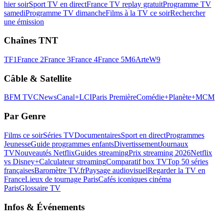
hier soir
Sport TV en direct
France TV replay gratuit
Programme TV
samedi
Programme TV dimanche
Films à la TV ce soir
Rechercher
une émission
Chaînes TNT
TF1
France 2
France 3
France 4
France 5
M6
Arte
W9
Câble & Satellite
BFM TV
CNews
Canal+
LCI
Paris Première
Comédie+
Planète+
MCM
Par Genre
Films ce soir
Séries TV
Documentaires
Sport en direct
Programmes
Jeunesse
Guide programmes enfants
Divertissement
Journaux
TV
Nouveautés Netflix
Guides streaming
Prix streaming 2026
Netflix
vs Disney+
Calculateur streaming
Comparatif box TV
Top 50 séries
françaises
Baromètre TV.fr
Paysage audiovisuel
Regarder la TV en
France
Lieux de tournage Paris
Cafés iconiques cinéma
Paris
Glossaire TV
Infos & Événements