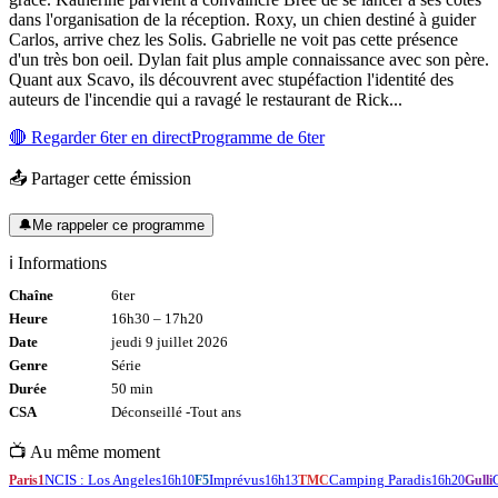
dans l'organisation de la réception. Roxy, un chien destiné à guider
Carlos, arrive chez les Solis. Gabrielle ne voit pas cette présence
d'un très bon oeil. Dylan fait plus ample connaissance avec son père.
Quant aux Scavo, ils découvrent avec stupéfaction l'identité des
auteurs de l'incendie qui a ravagé le restaurant de Rick...
🔴 Regarder
6ter
en direct
Programme de
6ter
📤 Partager cette émission
🔔
Me rappeler ce programme
ℹ️ Informations
Chaîne
6ter
Heure
16h30
–
17h20
Date
jeudi 9 juillet 2026
Genre
Série
Durée
50
min
CSA
Déconseillé -
Tout
ans
📺 Au même moment
NCIS : Los Angeles
Imprévus
Camping Paradis
Paris1
16h10
F5
16h13
TMC
16h20
Gulli