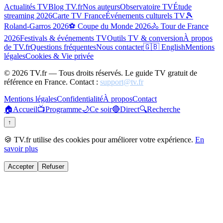
Actualités TV
Blog TV.fr
Nos auteurs
Observatoire TV
Étude
streaming 2026
Carte TV France
Événements culturels TV
🎾
Roland-Garros 2026
⚽ Coupe du Monde 2026
🚴 Tour de France
2026
Festivals & événements TV
Outils TV & conversion
À propos
de TV.fr
Questions fréquentes
Nous contacter
🇬🇧 English
Mentions
légales
Cookies & Vie privée
©
2026
TV.fr — Tous droits réservés. Le guide TV gratuit de
référence en France. Contact :
support@tv.fr
Mentions légales
Confidentialité
À propos
Contact
🏠
Accueil
📺
Programme
🌙
Ce soir
🔴
Direct
🔍
Recherche
↑
🍪 TV.fr utilise des cookies pour améliorer votre expérience.
En
savoir plus
Accepter
Refuser