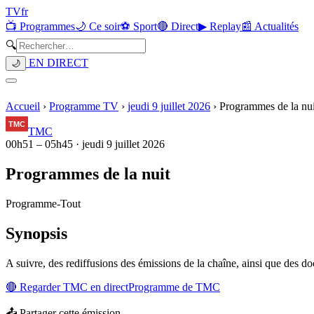
TV
fr
📺 Programmes
🌙 Ce soir
⚽ Sport
🔴 Direct
▶ Replay
📰 Actualités
🔍
EN DIRECT
🌙
Accueil
›
Programme TV
›
jeudi 9 juillet 2026
›
Programmes de la nui
TMC
00h51
–
05h45
·
jeudi 9 juillet 2026
Programmes de la nuit
Programme
-
Tout
Synopsis
A suivre, des rediffusions des émissions de la chaîne, ainsi que des do
🔴 Regarder
TMC
en direct
Programme de
TMC
📤 Partager cette émission