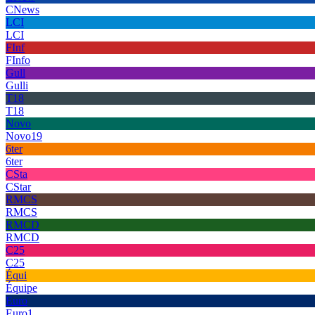
CNews
LCI
LCI
FInf
FInfo
Gull
Gulli
T18
T18
Novo
Novo19
6ter
6ter
CSta
CStar
RMCS
RMCS
RMCD
RMCD
C25
C25
Équi
Équipe
Euro
Euro1