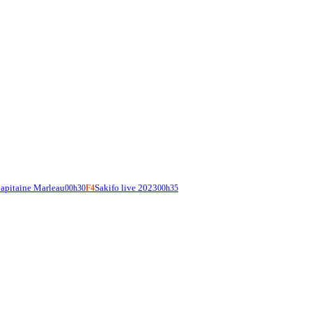
apitaine Marleau
Sakifo live 2023
00h30
F4
00h35