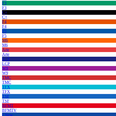
F3
F3
C+
C+
F4
F4
F5
F5
M6
M6
Arte
Arte
LCP
LCP
W9
W9
TMC
TMC
TFX
TFX
TSF
TSF
BFMT
BFMTV
CNew