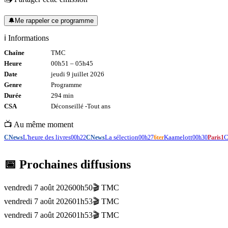
🔔
Me rappeler ce programme
ℹ️ Informations
Chaîne
TMC
Heure
00h51
–
05h45
Date
jeudi 9 juillet 2026
Genre
Programme
Durée
294
min
CSA
Déconseillé -
Tout
ans
📺 Au même moment
L'heure des livres
La sélection
Kaamelott
C
CNews
00h22
CNews
00h27
6ter
00h30
Paris1
📅 Prochaines diffusions
vendredi 7 août 2026
00h50
🎬
TMC
vendredi 7 août 2026
01h53
🎬
TMC
vendredi 7 août 2026
01h53
🎬
TMC