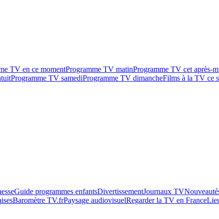
me TV en ce moment
Programme TV matin
Programme TV cet après-m
tuit
Programme TV samedi
Programme TV dimanche
Films à la TV ce s
esse
Guide programmes enfants
Divertissement
Journaux TV
Nouveautés
aises
Baromètre TV.fr
Paysage audiovisuel
Regarder la TV en France
Lie