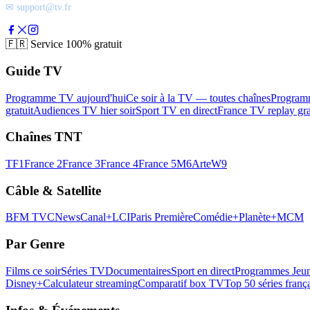
✉ support@tv.fr
🇫🇷
Service 100% gratuit
Guide TV
Programme TV aujourd'hui
Ce soir à la TV — toutes chaînes
Program
gratuit
Audiences TV hier soir
Sport TV en direct
France TV replay gra
Chaînes TNT
TF1
France 2
France 3
France 4
France 5
M6
Arte
W9
Câble & Satellite
BFM TV
CNews
Canal+
LCI
Paris Première
Comédie+
Planète+
MCM
Par Genre
Films ce soir
Séries TV
Documentaires
Sport en direct
Programmes Jeun
Disney+
Calculateur streaming
Comparatif box TV
Top 50 séries franç