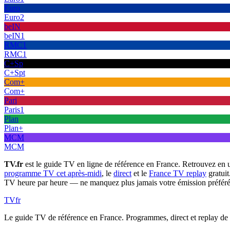
Euro
Euro2
beIN
beIN1
RMC1
RMC1
C+Sp
C+Spt
Com+
Com+
Pari
Paris1
Plan
Plan+
MCM
MCM
TV.fr
est le guide TV en ligne de référence en France. Retrouvez en 
programme TV cet après-midi
, le
direct
et le
France TV replay
gratuit
TV heure par heure — ne manquez plus jamais votre émission préféré
TV
fr
Le guide TV de référence en France. Programmes, direct et replay de t