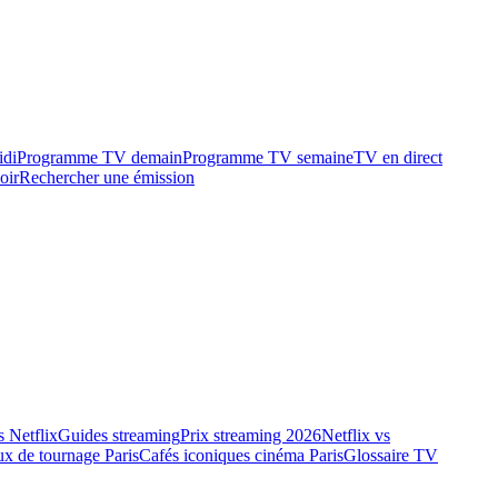
idi
Programme TV demain
Programme TV semaine
TV en direct
oir
Rechercher une émission
 Netflix
Guides streaming
Prix streaming 2026
Netflix vs
ux de tournage Paris
Cafés iconiques cinéma Paris
Glossaire TV