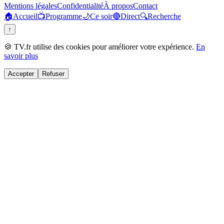
Mentions légales
Confidentialité
À propos
Contact
🏠
Accueil
📺
Programme
🌙
Ce soir
🔴
Direct
🔍
Recherche
↑
🍪 TV.fr utilise des cookies pour améliorer votre expérience.
En
savoir plus
Accepter
Refuser