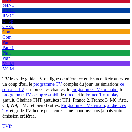
beIN1
RMC1
RMC1
C+Sp
C+Spt
Com+
Com+
Pari
Paris1
Plan
Plan+
MCM
MCM
TV.fr
est le guide TV en ligne de référence en France. Retrouvez en
un coup d'œil le
programme TV
complet du jour, les émissions
ce
soir à la TV
sur toutes les chaînes, le
programme TV du matin
, le
programme TV cet après-midi
, le
direct
et le
France TV replay
gratuit. Chaînes TNT gratuites : TF1, France 2, France 3, M6, Arte,
C8, W9, TMC et bien d'autres.
Programme TV demain
,
audiences
TV
et grille TV heure par heure — ne manquez plus jamais votre
émission préférée.
TV
fr