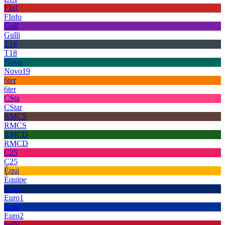
FInf
FInfo
Gull
Gulli
T18
T18
Novo
Novo19
6ter
6ter
CSta
CStar
RMCS
RMCS
RMCD
RMCD
C25
C25
Équi
Équipe
Euro
Euro1
Euro
Euro2
beIN