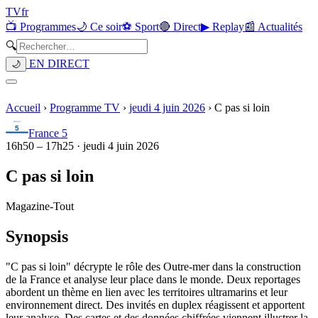
TV
fr
📺 Programmes
🌙 Ce soir
⚽ Sport
🔴 Direct
▶ Replay
📰 Actualités
🔍
EN DIRECT
🌙
Accueil
›
Programme TV
›
jeudi 4 juin 2026
›
C pas si loin
France 5
16h50
–
17h25
·
jeudi 4 juin 2026
C pas si loin
Magazine
-
Tout
Synopsis
"C pas si loin" décrypte le rôle des Outre-mer dans la construction
de la France et analyse leur place dans le monde. Deux reportages
abordent un thème en lien avec les territoires ultramarins et leur
environnement direct. Des invités en duplex réagissent et apportent
leur analyse. Des cartes et des données chiffrées viennent illustrer la