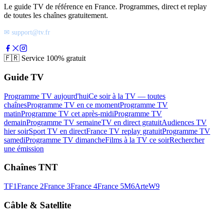
Le guide TV de référence en France. Programmes, direct et replay
de toutes les chaînes gratuitement.
✉ support@tv.fr
🇫🇷
Service 100% gratuit
Guide TV
Programme TV aujourd'hui
Ce soir à la TV — toutes
chaînes
Programme TV en ce moment
Programme TV
matin
Programme TV cet après-midi
Programme TV
demain
Programme TV semaine
TV en direct gratuit
Audiences TV
hier soir
Sport TV en direct
France TV replay gratuit
Programme TV
samedi
Programme TV dimanche
Films à la TV ce soir
Rechercher
une émission
Chaînes TNT
TF1
France 2
France 3
France 4
France 5
M6
Arte
W9
Câble & Satellite