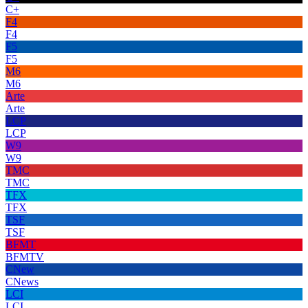
C+
F4
F4
F5
F5
M6
M6
Arte
Arte
LCP
LCP
W9
W9
TMC
TMC
TFX
TFX
TSF
TSF
BFMT
BFMTV
CNew
CNews
LCI
LCI