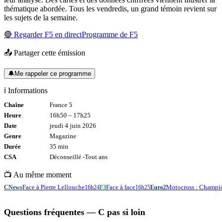
thématique abordée. Tous les vendredis, un grand témoin revient sur
les sujets de la semaine.
🔴 Regarder
F5
en direct
Programme de
F5
📤 Partager cette émission
🔔
Me rappeler ce programme
ℹ️ Informations
Chaîne
France 5
Heure
16h50
–
17h25
Date
jeudi 4 juin 2026
Genre
Magazine
Durée
35
min
CSA
Déconseillé -
Tout
ans
📺 Au même moment
Face à Pierre Lellouche
Face à face
Motocross : Champi
CNews
16h24
F3
16h25
Euro2
Questions fréquentes —
C pas si loin