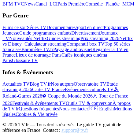
BFM TV
CNews
Canal+
LCI
Paris Première
Comédie+
Planète+
MCM
Par Genre
Films ce soir
Séries TV
Documentaires
Sport en direct
Programmes
Jeunesse
Guide programmes enfants
Divertissement
Journaux
TV
Nouveautés Netflix
Guides streaming
Prix streaming 2026
Netflix
vs Disney+
Calculateur streaming
Comparatif box TV
Top 50 séries
françaises
Baromètre TV.fr
Paysage audiovisuel
Regarder la TV en
France
Lieux de tournage Paris
Cafés iconiques cinéma
Paris
Glossaire TV
Infos & Événements
Actualités TV
Blog TV.fr
Nos auteurs
Observatoire TV
Étude
streaming 2026
Carte TV France
Événements culturels TV
🎾
Roland-Garros 2026
⚽ Coupe du Monde 2026
🚴 Tour de France
2026
Festivals & événements TV
Outils TV & conversion
À propos
de TV.fr
Questions fréquentes
Nous contacter
🇬🇧 English
Mentions
légales
Cookies & Vie privée
©
2026
TV.fr — Tous droits réservés. Le guide TV gratuit de
référence en France. Contact :
support@tv.fr