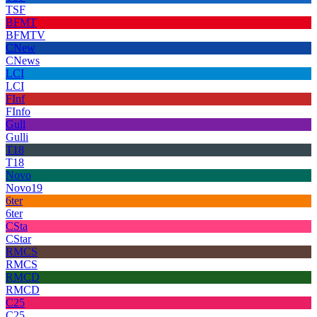
TSF
BFMT
BFMTV
CNew
CNews
LCI
LCI
FInf
FInfo
Gull
Gulli
T18
T18
Novo
Novo19
6ter
6ter
CSta
CStar
RMCS
RMCS
RMCD
RMCD
C25
C25