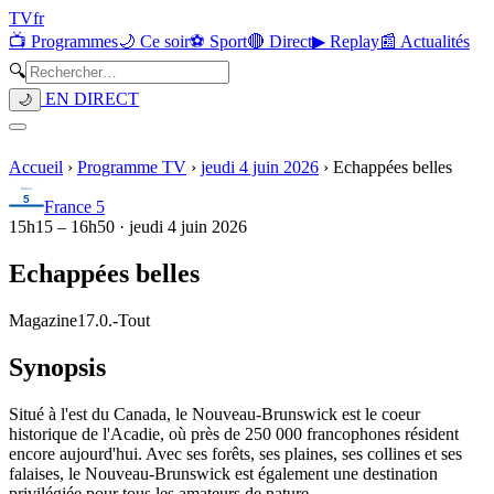
TV
fr
📺 Programmes
🌙 Ce soir
⚽ Sport
🔴 Direct
▶ Replay
📰 Actualités
🔍
EN DIRECT
🌙
Accueil
›
Programme TV
›
jeudi 4 juin 2026
›
Echappées belles
France 5
15h15
–
16h50
·
jeudi 4 juin 2026
Echappées belles
Magazine
17.0.
-
Tout
Synopsis
Situé à l'est du Canada, le Nouveau-Brunswick est le coeur
historique de l'Acadie, où près de 250 000 francophones résident
encore aujourd'hui. Avec ses forêts, ses plaines, ses collines et ses
falaises, le Nouveau-Brunswick est également une destination
privilégiée pour tous les amateurs de nature.