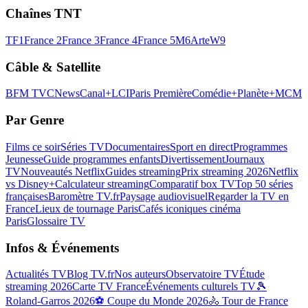
Chaînes TNT
TF1
France 2
France 3
France 4
France 5
M6
Arte
W9
Câble & Satellite
BFM TV
CNews
Canal+
LCI
Paris Première
Comédie+
Planète+
MCM
Par Genre
Films ce soir
Séries TV
Documentaires
Sport en direct
Programmes
Jeunesse
Guide programmes enfants
Divertissement
Journaux
TV
Nouveautés Netflix
Guides streaming
Prix streaming 2026
Netflix
vs Disney+
Calculateur streaming
Comparatif box TV
Top 50 séries
françaises
Baromètre TV.fr
Paysage audiovisuel
Regarder la TV en
France
Lieux de tournage Paris
Cafés iconiques cinéma
Paris
Glossaire TV
Infos & Événements
Actualités TV
Blog TV.fr
Nos auteurs
Observatoire TV
Étude
streaming 2026
Carte TV France
Événements culturels TV
🎾
Roland-Garros 2026
⚽ Coupe du Monde 2026
🚴 Tour de France