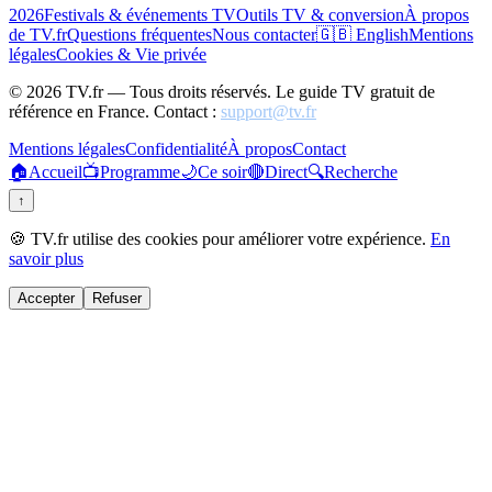
2026
Festivals & événements TV
Outils TV & conversion
À propos
de TV.fr
Questions fréquentes
Nous contacter
🇬🇧 English
Mentions
légales
Cookies & Vie privée
©
2026
TV.fr — Tous droits réservés. Le guide TV gratuit de
référence en France. Contact :
support@tv.fr
Mentions légales
Confidentialité
À propos
Contact
🏠
Accueil
📺
Programme
🌙
Ce soir
🔴
Direct
🔍
Recherche
↑
🍪 TV.fr utilise des cookies pour améliorer votre expérience.
En
savoir plus
Accepter
Refuser