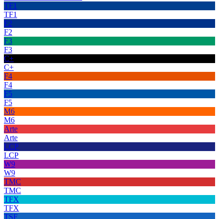
TF1
TF1
F2
F2
F3
F3
C+
C+
F4
F4
F5
F5
M6
M6
Arte
Arte
LCP
LCP
W9
W9
TMC
TMC
TFX
TFX
TSF