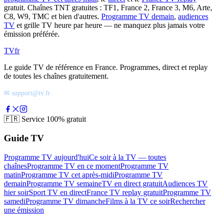
gratuit. Chaînes TNT gratuites : TF1, France 2, France 3, M6, Arte,
C8, W9, TMC et bien d'autres.
Programme TV demain
,
audiences
TV
et grille TV heure par heure — ne manquez plus jamais votre
émission préférée.
TV
fr
Le guide TV de référence en France. Programmes, direct et replay
de toutes les chaînes gratuitement.
✉ support@tv.fr
🇫🇷
Service 100% gratuit
Guide TV
Programme TV aujourd'hui
Ce soir à la TV — toutes
chaînes
Programme TV en ce moment
Programme TV
matin
Programme TV cet après-midi
Programme TV
demain
Programme TV semaine
TV en direct gratuit
Audiences TV
hier soir
Sport TV en direct
France TV replay gratuit
Programme TV
samedi
Programme TV dimanche
Films à la TV ce soir
Rechercher
une émission