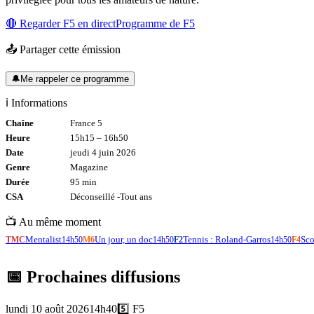
🔴 Regarder
F5
en direct
Programme de
F5
📤 Partager cette émission
🔔
Me rappeler ce programme
ℹ️ Informations
Chaîne
France 5
Heure
15h15
–
16h50
Date
jeudi 4 juin 2026
Genre
Magazine
Durée
95
min
CSA
Déconseillé -
Tout
ans
📺 Au même moment
Mentalist
Un jour, un doc
Tennis : Roland-Garros
Sco
TMC
14h50
M6
14h50
F2
14h50
F4
📅 Prochaines diffusions
lundi 10 août 2026
14h40
5️⃣
F5