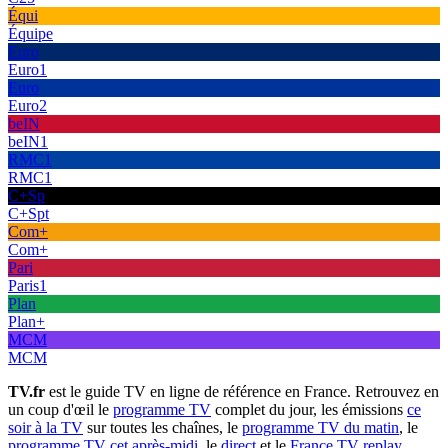
Équi
Équipe
Euro
Euro1
Euro
Euro2
beIN
beIN1
RMC1
RMC1
C+Sp
C+Spt
Com+
Com+
Pari
Paris1
Plan
Plan+
MCM
MCM
TV.fr
est le guide TV en ligne de référence en France. Retrouvez en
un coup d'œil le
programme TV
complet du jour, les émissions
ce
soir à la TV
sur toutes les chaînes, le
programme TV du matin
, le
programme TV cet après-midi
, le
direct
et le
France TV replay