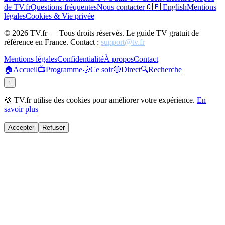
de TV.fr
Questions fréquentes
Nous contacter
🇬🇧 English
Mentions
légales
Cookies & Vie privée
©
2026
TV.fr — Tous droits réservés. Le guide TV gratuit de
référence en France. Contact :
support@tv.fr
Mentions légales
Confidentialité
À propos
Contact
🏠
Accueil
📺
Programme
🌙
Ce soir
🔴
Direct
🔍
Recherche
↑
🍪 TV.fr utilise des cookies pour améliorer votre expérience.
En
savoir plus
Accepter
Refuser