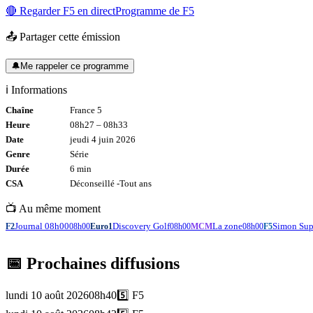
🔴 Regarder
F5
en direct
Programme de
F5
📤 Partager cette émission
🔔
Me rappeler ce programme
ℹ️ Informations
Chaîne
France 5
Heure
08h27
–
08h33
Date
jeudi 4 juin 2026
Genre
Série
Durée
6
min
CSA
Déconseillé -
Tout
ans
📺 Au même moment
Journal 08h00
Discovery Golf
La zone
Simon Sup
F2
08h00
Euro1
08h00
MCM
08h00
F5
📅 Prochaines diffusions
lundi 10 août 2026
08h40
5️⃣
F5