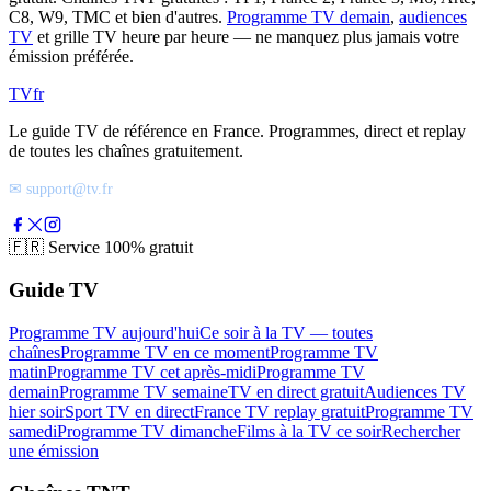
C8, W9, TMC et bien d'autres.
Programme TV demain
,
audiences
TV
et grille TV heure par heure — ne manquez plus jamais votre
émission préférée.
TV
fr
Le guide TV de référence en France. Programmes, direct et replay
de toutes les chaînes gratuitement.
✉ support@tv.fr
🇫🇷
Service 100% gratuit
Guide TV
Programme TV aujourd'hui
Ce soir à la TV — toutes
chaînes
Programme TV en ce moment
Programme TV
matin
Programme TV cet après-midi
Programme TV
demain
Programme TV semaine
TV en direct gratuit
Audiences TV
hier soir
Sport TV en direct
France TV replay gratuit
Programme TV
samedi
Programme TV dimanche
Films à la TV ce soir
Rechercher
une émission