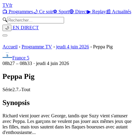
TV
fr
📺 Programmes
🌙 Ce soir
⚽ Sport
🔴 Direct
▶ Replay
📰 Actualités
🔍
EN DIRECT
🌙
Accueil
›
Programme TV
›
jeudi 4 juin 2026
›
Peppa Pig
France 5
08h27
–
08h33
·
jeudi 4 juin 2026
Peppa Pig
Série
2.7.
-
Tout
Synopsis
Richard vient jouer avec George, tandis que Suzy vient s'amuser
avec Peppa. Les garçons ne veulent pas jouer aux mêmes jeux que
les filles, mais tous sautent dans les flaques boueuses avec autant
d'enthousiasme...