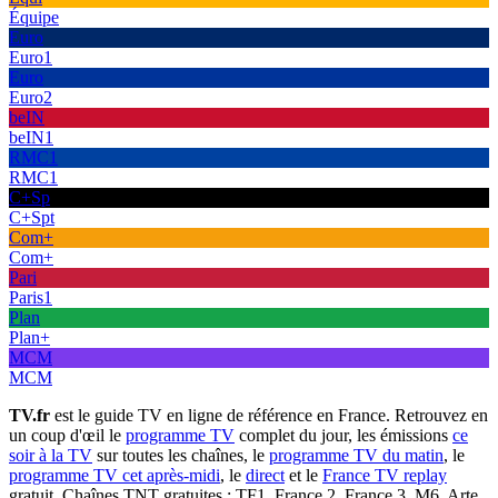
Équipe
Euro
Euro1
Euro
Euro2
beIN
beIN1
RMC1
RMC1
C+Sp
C+Spt
Com+
Com+
Pari
Paris1
Plan
Plan+
MCM
MCM
TV.fr
est le guide TV en ligne de référence en France. Retrouvez en
un coup d'œil le
programme TV
complet du jour, les émissions
ce
soir à la TV
sur toutes les chaînes, le
programme TV du matin
, le
programme TV cet après-midi
, le
direct
et le
France TV replay
gratuit. Chaînes TNT gratuites : TF1, France 2, France 3, M6, Arte,