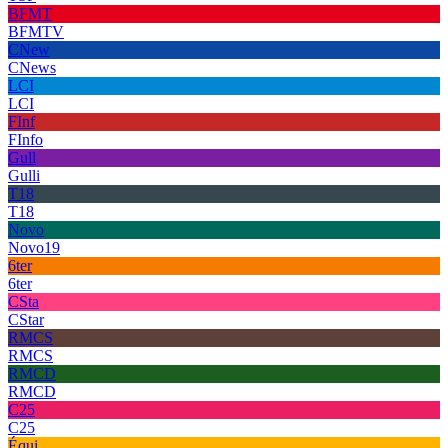
BFMT
BFMTV
CNew
CNews
LCI
LCI
FInf
FInfo
Gull
Gulli
T18
T18
Novo
Novo19
6ter
6ter
CSta
CStar
RMCS
RMCS
RMCD
RMCD
C25
C25
Équi