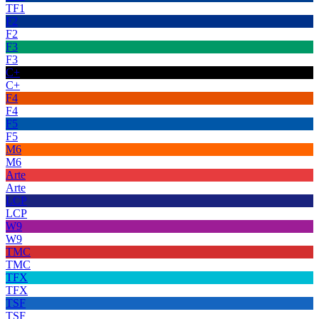
TF1
F2
F2
F3
F3
C+
C+
F4
F4
F5
F5
M6
M6
Arte
Arte
LCP
LCP
W9
W9
TMC
TMC
TFX
TFX
TSF
TSF