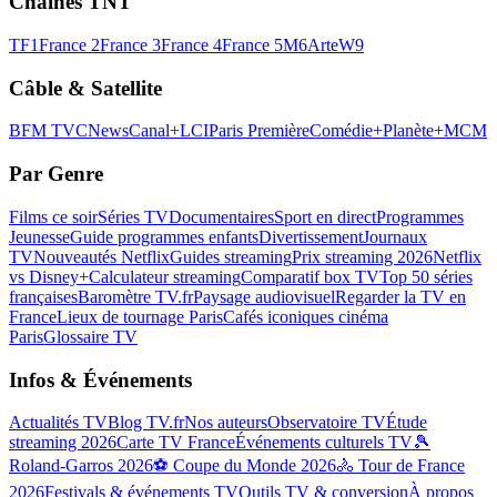
Chaînes TNT
TF1
France 2
France 3
France 4
France 5
M6
Arte
W9
Câble & Satellite
BFM TV
CNews
Canal+
LCI
Paris Première
Comédie+
Planète+
MCM
Par Genre
Films ce soir
Séries TV
Documentaires
Sport en direct
Programmes
Jeunesse
Guide programmes enfants
Divertissement
Journaux
TV
Nouveautés Netflix
Guides streaming
Prix streaming 2026
Netflix
vs Disney+
Calculateur streaming
Comparatif box TV
Top 50 séries
françaises
Baromètre TV.fr
Paysage audiovisuel
Regarder la TV en
France
Lieux de tournage Paris
Cafés iconiques cinéma
Paris
Glossaire TV
Infos & Événements
Actualités TV
Blog TV.fr
Nos auteurs
Observatoire TV
Étude
streaming 2026
Carte TV France
Événements culturels TV
🎾
Roland-Garros 2026
⚽ Coupe du Monde 2026
🚴 Tour de France
2026
Festivals & événements TV
Outils TV & conversion
À propos