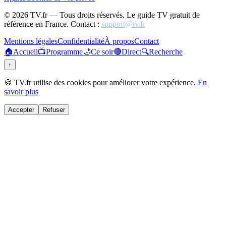
©
2026
TV.fr — Tous droits réservés. Le guide TV gratuit de
référence en France. Contact :
support@tv.fr
Mentions légales
Confidentialité
À propos
Contact
🏠
Accueil
📺
Programme
🌙
Ce soir
🔴
Direct
🔍
Recherche
↑
🍪 TV.fr utilise des cookies pour améliorer votre expérience.
En
savoir plus
Accepter
Refuser