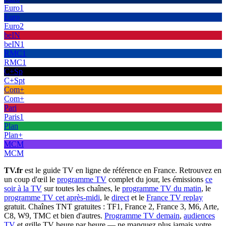
Euro1
Euro
Euro2
beIN
beIN1
RMC1
RMC1
C+Sp
C+Spt
Com+
Com+
Pari
Paris1
Plan
Plan+
MCM
MCM
TV.fr
est le guide TV en ligne de référence en France. Retrouvez en
un coup d'œil le
programme TV
complet du jour, les émissions
ce
soir à la TV
sur toutes les chaînes, le
programme TV du matin
, le
programme TV cet après-midi
, le
direct
et le
France TV replay
gratuit. Chaînes TNT gratuites : TF1, France 2, France 3, M6, Arte,
C8, W9, TMC et bien d'autres.
Programme TV demain
,
audiences
TV
et grille TV heure par heure — ne manquez plus jamais votre