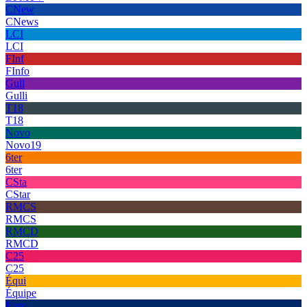
CNew
CNews
LCI
LCI
FInf
FInfo
Gull
Gulli
T18
T18
Novo
Novo19
6ter
6ter
CSta
CStar
RMCS
RMCS
RMCD
RMCD
C25
C25
Équi
Équipe
Euro