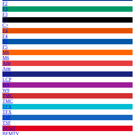
F2
F3
F3
C+
C+
F4
F4
F5
F5
M6
M6
Arte
Arte
LCP
LCP
W9
W9
TMC
TMC
TFX
TFX
TSF
TSF
BFMT
BFMTV