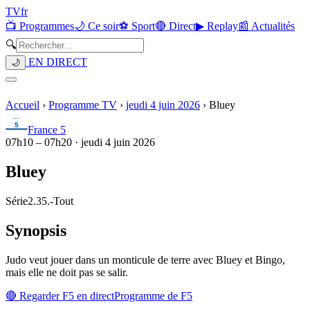
TV
fr
📺 Programmes
🌙 Ce soir
⚽ Sport
🔴 Direct
▶ Replay
📰 Actualités
🔍
EN DIRECT
🌙
Accueil
›
Programme TV
›
jeudi 4 juin 2026
›
Bluey
France 5
07h10
–
07h20
·
jeudi 4 juin 2026
Bluey
Série
2.35.
-
Tout
Synopsis
Judo veut jouer dans un monticule de terre avec Bluey et Bingo,
mais elle ne doit pas se salir.
🔴 Regarder
F5
en direct
Programme de
F5