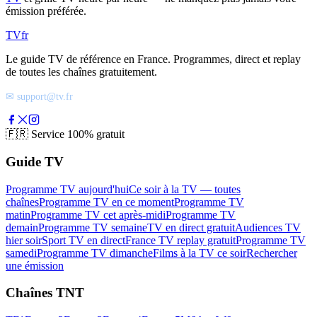
émission préférée.
TV
fr
Le guide TV de référence en France. Programmes, direct et replay
de toutes les chaînes gratuitement.
✉ support@tv.fr
🇫🇷
Service 100% gratuit
Guide TV
Programme TV aujourd'hui
Ce soir à la TV — toutes
chaînes
Programme TV en ce moment
Programme TV
matin
Programme TV cet après-midi
Programme TV
demain
Programme TV semaine
TV en direct gratuit
Audiences TV
hier soir
Sport TV en direct
France TV replay gratuit
Programme TV
samedi
Programme TV dimanche
Films à la TV ce soir
Rechercher
une émission
Chaînes TNT