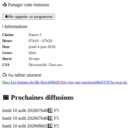
📤 Partager cette émission
🔔
Me rappeler ce programme
ℹ️ Informations
Chaîne
France 5
Heure
07h10
–
07h20
Date
jeudi 4 juin 2026
Genre
Série
Durée
10
min
CSA
Déconseillé -
Tout
ans
📺 Au même moment
Les femmes du IIIe Reich
Un jour, une question
Au nom de l
Plan+
06h43
F4
06h45
TSF
📅 Prochaines diffusions
lundi 10 août 2026
07h40
5️⃣
F5
lundi 10 août 2026
07h46
5️⃣
F5
lundi 10 août 2026
08h02
5️⃣
F5