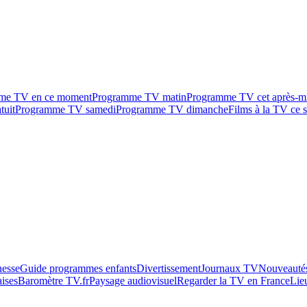
me TV en ce moment
Programme TV matin
Programme TV cet après-m
tuit
Programme TV samedi
Programme TV dimanche
Films à la TV ce s
esse
Guide programmes enfants
Divertissement
Journaux TV
Nouveautés
aises
Baromètre TV.fr
Paysage audiovisuel
Regarder la TV en France
Lie