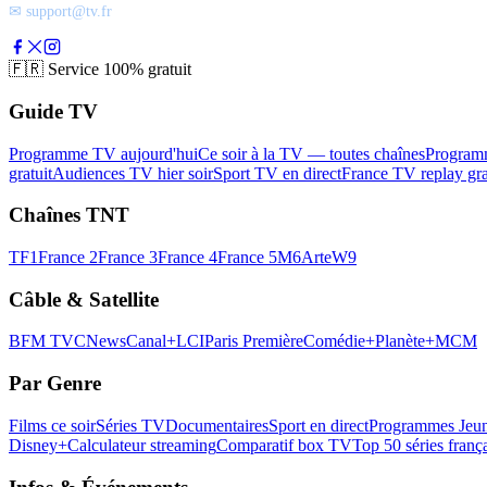
✉ support@tv.fr
🇫🇷
Service 100% gratuit
Guide TV
Programme TV aujourd'hui
Ce soir à la TV — toutes chaînes
Program
gratuit
Audiences TV hier soir
Sport TV en direct
France TV replay gra
Chaînes TNT
TF1
France 2
France 3
France 4
France 5
M6
Arte
W9
Câble & Satellite
BFM TV
CNews
Canal+
LCI
Paris Première
Comédie+
Planète+
MCM
Par Genre
Films ce soir
Séries TV
Documentaires
Sport en direct
Programmes Jeun
Disney+
Calculateur streaming
Comparatif box TV
Top 50 séries franç