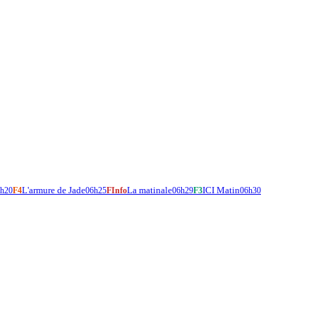
L'armure de Jade
La matinale
ICI Matin
h20
F4
06h25
FInfo
06h29
F3
06h30