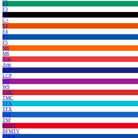
F3
F3
C+
C+
F4
F4
F5
F5
M6
M6
Arte
Arte
LCP
LCP
W9
W9
TMC
TMC
TFX
TFX
TSF
TSF
BFMT
BFMTV
CNew