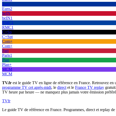
Euro
Euro2
beIN
beIN1
RMC1
RMC1
C+Sp
C+Spt
Com+
Com+
Pari
Paris1
Plan
Plan+
MCM
MCM
TV.fr
est le guide TV en ligne de référence en France. Retrouvez en 
programme TV cet après-midi
, le
direct
et le
France TV replay
gratuit
TV heure par heure — ne manquez plus jamais votre émission préféré
TV
fr
Le guide TV de référence en France. Programmes, direct et replay de t