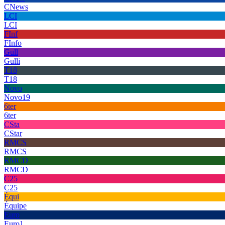
CNews
LCI
LCI
FInf
FInfo
Gull
Gulli
T18
T18
Novo
Novo19
6ter
6ter
CSta
CStar
RMCS
RMCS
RMCD
RMCD
C25
C25
Équi
Équipe
Euro
Euro1