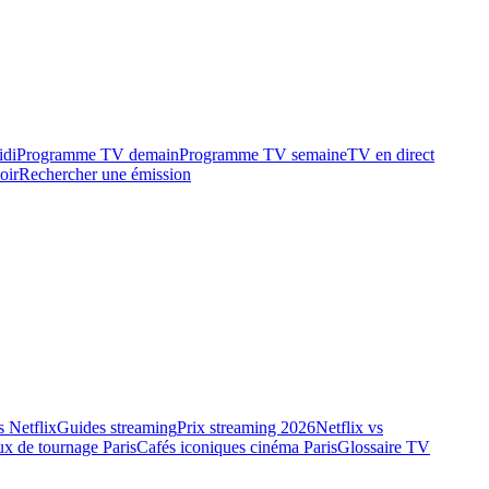
idi
Programme TV demain
Programme TV semaine
TV en direct
oir
Rechercher une émission
 Netflix
Guides streaming
Prix streaming 2026
Netflix vs
ux de tournage Paris
Cafés iconiques cinéma Paris
Glossaire TV