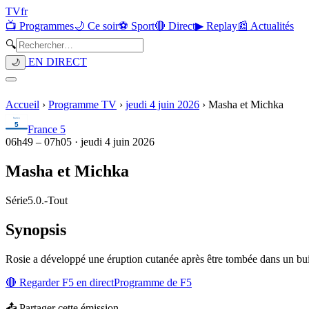
TV
fr
📺 Programmes
🌙 Ce soir
⚽ Sport
🔴 Direct
▶ Replay
📰 Actualités
🔍
EN DIRECT
🌙
Accueil
›
Programme TV
›
jeudi 4 juin 2026
›
Masha et Michka
France 5
06h49
–
07h05
·
jeudi 4 juin 2026
Masha et Michka
Série
5.0.
-
Tout
Synopsis
Rosie a développé une éruption cutanée après être tombée dans un bui
🔴 Regarder
F5
en direct
Programme de
F5
📤 Partager cette émission