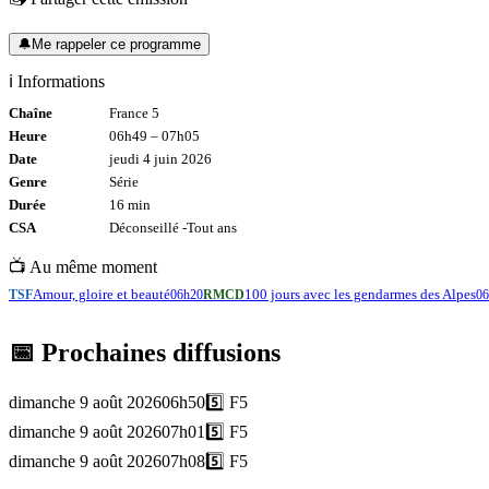
🔔
Me rappeler ce programme
ℹ️ Informations
Chaîne
France 5
Heure
06h49
–
07h05
Date
jeudi 4 juin 2026
Genre
Série
Durée
16
min
CSA
Déconseillé -
Tout
ans
📺 Au même moment
Amour, gloire et beauté
100 jours avec les gendarmes des Alpes
TSF
06h20
RMCD
06
📅 Prochaines diffusions
dimanche 9 août 2026
06h50
5️⃣
F5
dimanche 9 août 2026
07h01
5️⃣
F5
dimanche 9 août 2026
07h08
5️⃣
F5