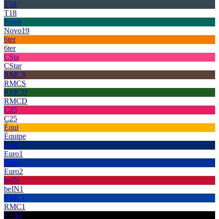
T18
T18
Novo
Novo19
6ter
6ter
CSta
CStar
RMCS
RMCS
RMCD
RMCD
C25
C25
Équi
Équipe
Euro
Euro1
Euro
Euro2
beIN
beIN1
RMC1
RMC1
C+Sp