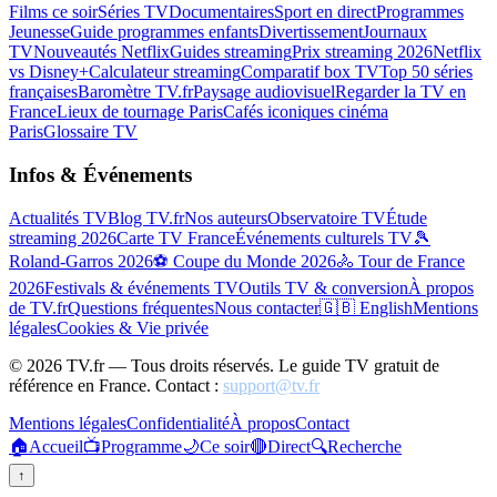
Films ce soir
Séries TV
Documentaires
Sport en direct
Programmes
Jeunesse
Guide programmes enfants
Divertissement
Journaux
TV
Nouveautés Netflix
Guides streaming
Prix streaming 2026
Netflix
vs Disney+
Calculateur streaming
Comparatif box TV
Top 50 séries
françaises
Baromètre TV.fr
Paysage audiovisuel
Regarder la TV en
France
Lieux de tournage Paris
Cafés iconiques cinéma
Paris
Glossaire TV
Infos & Événements
Actualités TV
Blog TV.fr
Nos auteurs
Observatoire TV
Étude
streaming 2026
Carte TV France
Événements culturels TV
🎾
Roland-Garros 2026
⚽ Coupe du Monde 2026
🚴 Tour de France
2026
Festivals & événements TV
Outils TV & conversion
À propos
de TV.fr
Questions fréquentes
Nous contacter
🇬🇧 English
Mentions
légales
Cookies & Vie privée
©
2026
TV.fr — Tous droits réservés. Le guide TV gratuit de
référence en France. Contact :
support@tv.fr
Mentions légales
Confidentialité
À propos
Contact
🏠
Accueil
📺
Programme
🌙
Ce soir
🔴
Direct
🔍
Recherche
↑