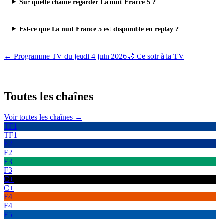
Sur quelle chaîne regarder La nuit France 5 ?
Est-ce que La nuit France 5 est disponible en replay ?
← Programme TV du
jeudi 4 juin 2026
🌙 Ce soir à la TV
Toutes les
chaînes
Voir toutes les chaînes →
TF1
TF1
F2
F2
F3
F3
C+
C+
F4
F4
F5