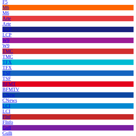
F5
M6
M6
Arte
Arte
LCP
LCP
W9
W9
TMC
TMC
TFX
TFX
TSF
TSF
BFMT
BFMTV
CNew
CNews
LCI
LCI
FInf
FInfo
Gull
Gulli