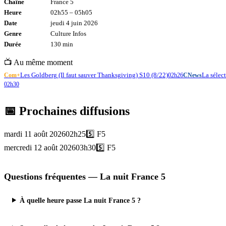
Chaîne
France 5
Heure
02h55
–
05h05
Date
jeudi 4 juin 2026
Genre
Culture Infos
Durée
130
min
📺 Au même moment
Les Goldberg (Il faut sauver Thanksgiving) S10 (8/22)
La sélec
Com+
02h26
CNews
02h30
📅 Prochaines diffusions
mardi 11 août 2026
02h25
5️⃣
F5
mercredi 12 août 2026
03h30
5️⃣
F5
Questions fréquentes —
La nuit France 5
À quelle heure passe La nuit France 5 ?