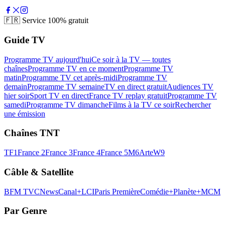
🇫🇷
Service 100% gratuit
Guide TV
Programme TV aujourd'hui
Ce soir à la TV — toutes
chaînes
Programme TV en ce moment
Programme TV
matin
Programme TV cet après-midi
Programme TV
demain
Programme TV semaine
TV en direct gratuit
Audiences TV
hier soir
Sport TV en direct
France TV replay gratuit
Programme TV
samedi
Programme TV dimanche
Films à la TV ce soir
Rechercher
une émission
Chaînes TNT
TF1
France 2
France 3
France 4
France 5
M6
Arte
W9
Câble & Satellite
BFM TV
CNews
Canal+
LCI
Paris Première
Comédie+
Planète+
MCM
Par Genre