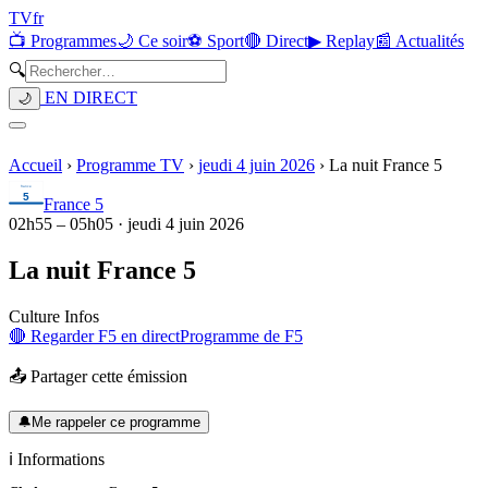
TV
fr
📺 Programmes
🌙 Ce soir
⚽ Sport
🔴 Direct
▶ Replay
📰 Actualités
🔍
EN DIRECT
🌙
Accueil
›
Programme TV
›
jeudi 4 juin 2026
›
La nuit France 5
France 5
02h55
–
05h05
·
jeudi 4 juin 2026
La nuit France 5
Culture Infos
🔴 Regarder
F5
en direct
Programme de
F5
📤 Partager cette émission
🔔
Me rappeler ce programme
ℹ️ Informations