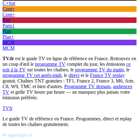
C+Spt
Com+
Com+
Pari
Paris1
Plan
Plan+
MCM
MCM
TV.fr
est le guide TV en ligne de référence en France. Retrouvez en
un coup d'œil le
programme TV
complet du jour, les émissions
ce
soir à la TV
sur toutes les chaînes, le
programme TV du matin
, le
programme TV cet après-midi
, le
direct
et le
France TV replay
gratuit. Chaînes TNT gratuites : TF1, France 2, France 3, M6, Arte,
C8, W9, TMC et bien d'autres.
Programme TV demain
,
audiences
TV
et grille TV heure par heure — ne manquez plus jamais votre
émission préférée.
TV
fr
Le guide TV de référence en France. Programmes, direct et replay
de toutes les chaînes gratuitement.
✉ support@tv.fr