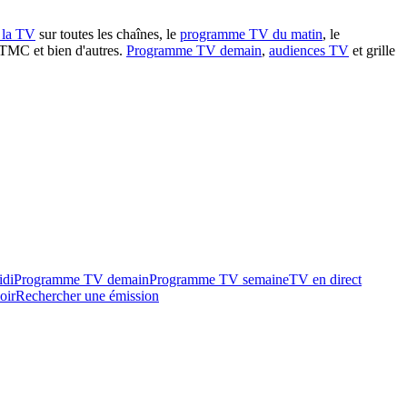
à la TV
sur toutes les chaînes, le
programme TV du matin
, le
 TMC et bien d'autres.
Programme TV demain
,
audiences TV
et grille
idi
Programme TV demain
Programme TV semaine
TV en direct
oir
Rechercher une émission