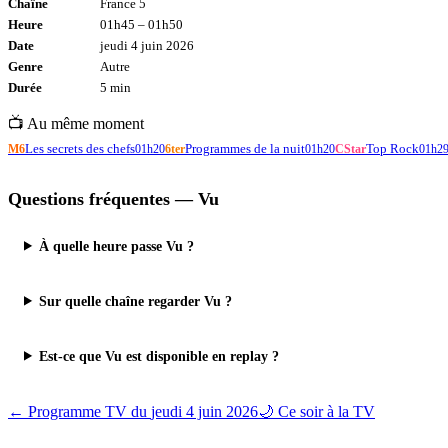
Chaîne
France 5
Heure
01h45
–
01h50
Date
jeudi 4 juin 2026
Genre
Autre
Durée
5
min
📺 Au même moment
Les secrets des chefs
Programmes de la nuit
Top Rock
M6
01h20
6ter
01h20
CStar
01h2
Questions fréquentes —
Vu
À quelle heure passe Vu ?
Sur quelle chaîne regarder Vu ?
Est-ce que Vu est disponible en replay ?
← Programme TV du
jeudi 4 juin 2026
🌙 Ce soir à la TV