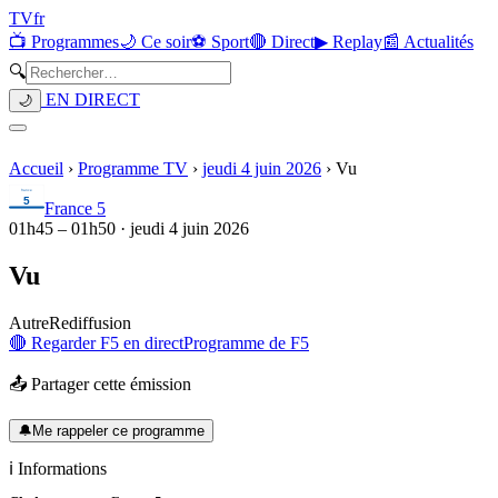
TV
fr
📺 Programmes
🌙 Ce soir
⚽ Sport
🔴 Direct
▶ Replay
📰 Actualités
🔍
EN DIRECT
🌙
Accueil
›
Programme TV
›
jeudi 4 juin 2026
›
Vu
France 5
01h45
–
01h50
·
jeudi 4 juin 2026
Vu
Autre
Rediffusion
🔴 Regarder
F5
en direct
Programme de
F5
📤 Partager cette émission
🔔
Me rappeler ce programme
ℹ️ Informations