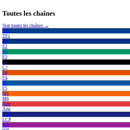
Toutes les
chaînes
Voir toutes les chaînes →
TF1
TF1
F2
F2
F3
F3
C+
C+
F4
F4
F5
F5
M6
M6
Arte
Arte
LCP
LCP
W9
W9