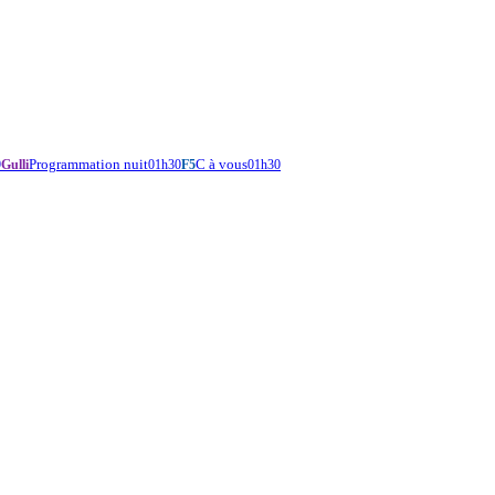
Programmation nuit
C à vous
9
Gulli
01h30
F5
01h30