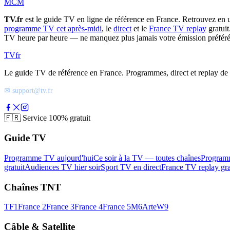
MCM
TV.fr
est le guide TV en ligne de référence en France. Retrouvez en 
programme TV cet après-midi
, le
direct
et le
France TV replay
gratuit
TV heure par heure — ne manquez plus jamais votre émission préféré
TV
fr
Le guide TV de référence en France. Programmes, direct et replay de t
✉ support@tv.fr
🇫🇷
Service 100% gratuit
Guide TV
Programme TV aujourd'hui
Ce soir à la TV — toutes chaînes
Program
gratuit
Audiences TV hier soir
Sport TV en direct
France TV replay gra
Chaînes TNT
TF1
France 2
France 3
France 4
France 5
M6
Arte
W9
Câble & Satellite