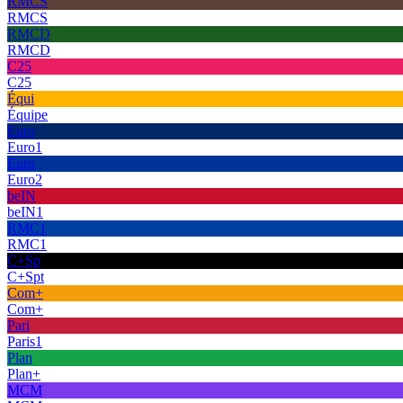
RMCS
RMCS
RMCD
RMCD
C25
C25
Équi
Équipe
Euro
Euro1
Euro
Euro2
beIN
beIN1
RMC1
RMC1
C+Sp
C+Spt
Com+
Com+
Pari
Paris1
Plan
Plan+
MCM