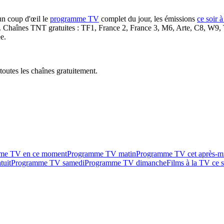
un coup d'œil le
programme TV
complet du jour, les émissions
ce soir 
. Chaînes TNT gratuites : TF1, France 2, France 3, M6, Arte, C8, W9,
e.
outes les chaînes gratuitement.
me TV en ce moment
Programme TV matin
Programme TV cet après-m
tuit
Programme TV samedi
Programme TV dimanche
Films à la TV ce s