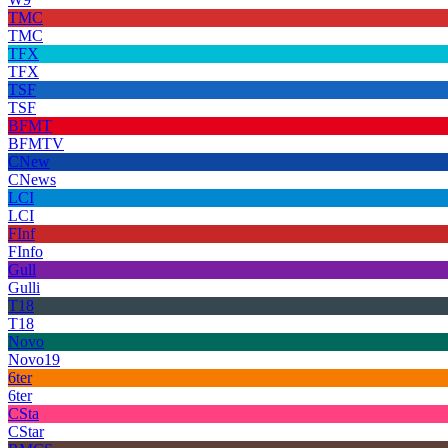
TMC
TMC
TFX
TFX
TSF
TSF
BFMT
BFMTV
CNew
CNews
LCI
LCI
FInf
FInfo
Gull
Gulli
T18
T18
Novo
Novo19
6ter
6ter
CSta
CStar