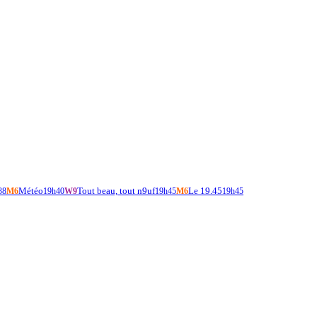
Météo
Tout beau, tout n9uf
Le 19.45
38
M6
19h40
W9
19h45
M6
19h45