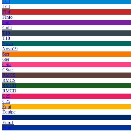
LCI
LCI
FInf
FInfo
Gull
Gulli
T18
T18
Novo
Novo19
6ter
6ter
CSta
CStar
RMCS
RMCS
RMCD
RMCD
C25
C25
Équi
Équipe
Euro
Euro1
Euro