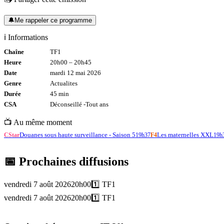
🔔
Me rappeler ce programme
ℹ️ Informations
Chaîne
TF1
Heure
20h00
–
20h45
Date
mardi 12 mai 2026
Genre
Actualites
Durée
45
min
CSA
Déconseillé -
Tout
ans
📺 Au même moment
Douanes sous haute surveillance - Saison 5
Les maternelles XXL
CStar
19h37
F4
19h
📅 Prochaines diffusions
vendredi 7 août 2026
20h00
1️⃣
TF1
vendredi 7 août 2026
20h00
1️⃣
TF1