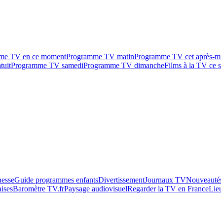
me TV en ce moment
Programme TV matin
Programme TV cet après-m
tuit
Programme TV samedi
Programme TV dimanche
Films à la TV ce s
esse
Guide programmes enfants
Divertissement
Journaux TV
Nouveautés
aises
Baromètre TV.fr
Paysage audiovisuel
Regarder la TV en France
Lie