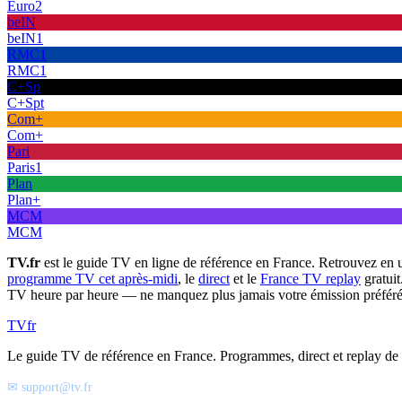
Euro2
beIN
beIN1
RMC1
RMC1
C+Sp
C+Spt
Com+
Com+
Pari
Paris1
Plan
Plan+
MCM
MCM
TV.fr
est le guide TV en ligne de référence en France. Retrouvez en 
programme TV cet après-midi
, le
direct
et le
France TV replay
gratuit
TV heure par heure — ne manquez plus jamais votre émission préféré
TV
fr
Le guide TV de référence en France. Programmes, direct et replay de t
✉ support@tv.fr