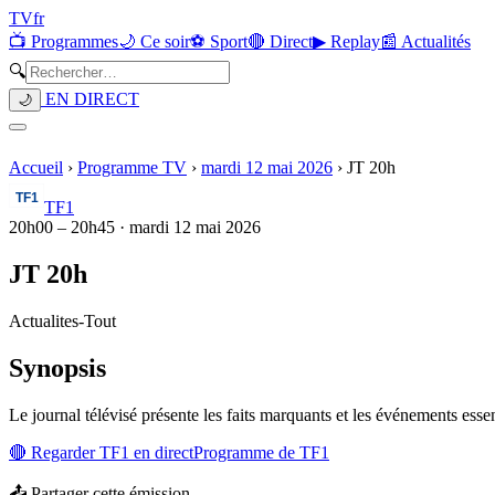
TV
fr
📺 Programmes
🌙 Ce soir
⚽ Sport
🔴 Direct
▶ Replay
📰 Actualités
🔍
EN DIRECT
🌙
Accueil
›
Programme TV
›
mardi 12 mai 2026
›
JT 20h
TF1
20h00
–
20h45
·
mardi 12 mai 2026
JT 20h
Actualites
-
Tout
Synopsis
Le journal télévisé présente les faits marquants et les événements essenti
🔴 Regarder
TF1
en direct
Programme de
TF1
📤 Partager cette émission