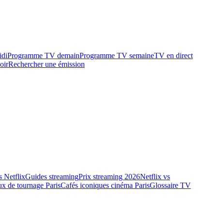
idi
Programme TV demain
Programme TV semaine
TV en direct
oir
Rechercher une émission
 Netflix
Guides streaming
Prix streaming 2026
Netflix vs
ux de tournage Paris
Cafés iconiques cinéma Paris
Glossaire TV