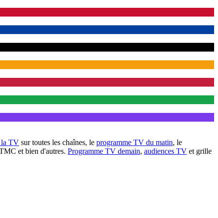
à la TV
sur toutes les chaînes, le
programme TV du matin
, le
 TMC et bien d'autres.
Programme TV demain
,
audiences TV
et grille