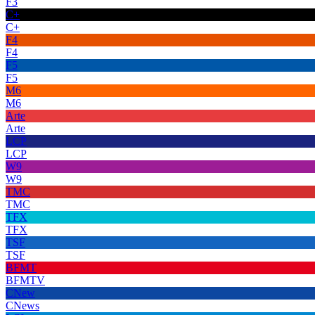
F3
C+
C+
F4
F4
F5
F5
M6
M6
Arte
Arte
LCP
LCP
W9
W9
TMC
TMC
TFX
TFX
TSF
TSF
BFMT
BFMTV
CNew
CNews