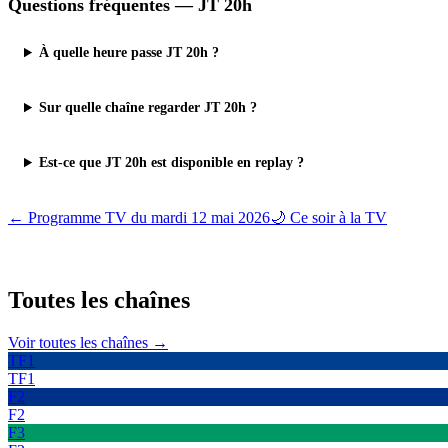
Questions fréquentes —
JT 20h
À quelle heure passe JT 20h ?
Sur quelle chaîne regarder JT 20h ?
Est-ce que JT 20h est disponible en replay ?
← Programme TV du
mardi 12 mai 2026
🌙 Ce soir à la TV
Toutes les
chaînes
Voir toutes les chaînes →
TF1
TF1
F2
F2
F3