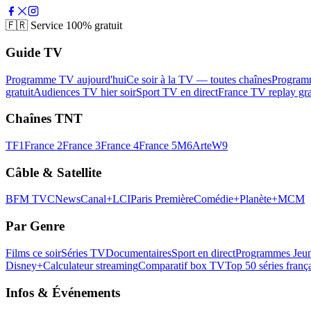
🇫🇷
Service 100% gratuit
Guide TV
Programme TV aujourd'hui
Ce soir à la TV — toutes chaînes
Program
gratuit
Audiences TV hier soir
Sport TV en direct
France TV replay gra
Chaînes TNT
TF1
France 2
France 3
France 4
France 5
M6
Arte
W9
Câble & Satellite
BFM TV
CNews
Canal+
LCI
Paris Première
Comédie+
Planète+
MCM
Par Genre
Films ce soir
Séries TV
Documentaires
Sport en direct
Programmes Jeun
Disney+
Calculateur streaming
Comparatif box TV
Top 50 séries franç
Infos & Événements