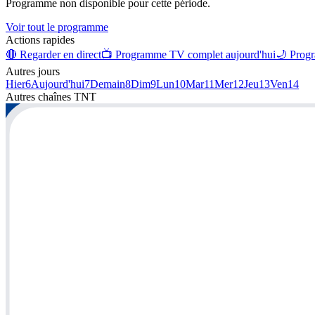
Programme non disponible pour cette période.
Voir tout le programme
Actions rapides
🔴 Regarder en direct
📺 Programme TV complet aujourd'hui
🌙 Progr
Autres jours
Hier
6
Aujourd'hui
7
Demain
8
Dim
9
Lun
10
Mar
11
Mer
12
Jeu
13
Ven
14
Autres chaînes
TNT