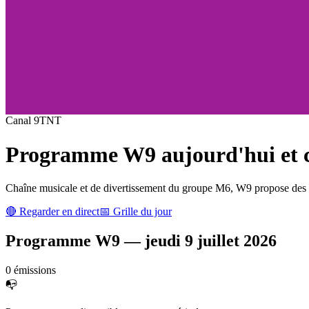
Canal
9
TNT
Programme
W9
aujourd'hui et c
Chaîne musicale et de divertissement du groupe M6, W9 propose des cl
🔴 Regarder en direct
📅 Grille du jour
Programme
W9
—
jeudi 9 juillet 2026
0
émission
s
📭