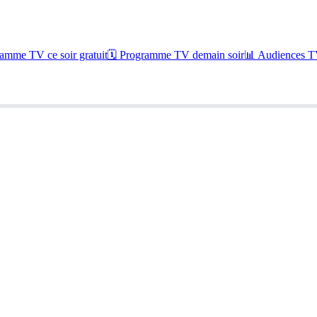
amme TV ce soir gratuit
🗓 Programme TV demain soir
📊 Audiences TV