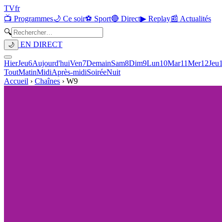
TV
fr
📺 Programmes
🌙 Ce soir
⚽ Sport
🔴 Direct
▶ Replay
📰 Actualités
🔍
EN DIRECT
🌙
Hier
Jeu
6
Aujourd'hui
Ven
7
Demain
Sam
8
Dim
9
Lun
10
Mar
11
Mer
12
Jeu
Tout
Matin
Midi
Après-midi
Soirée
Nuit
Accueil
›
Chaînes
›
W9