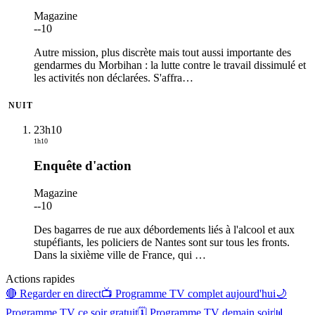
Magazine
-
-10
Autre mission, plus discrète mais tout aussi importante des
gendarmes du Morbihan : la lutte contre le travail dissimulé et
les activités non déclarées. S'affra
…
NUIT
23h10
1h10
Enquête d'action
Magazine
-
-10
Des bagarres de rue aux débordements liés à l'alcool et aux
stupéfiants, les policiers de Nantes sont sur tous les fronts.
Dans la sixième ville de France, qui
…
Actions rapides
🔴 Regarder en direct
📺 Programme TV complet aujourd'hui
🌙
Programme TV ce soir gratuit
🗓 Programme TV demain soir
📊