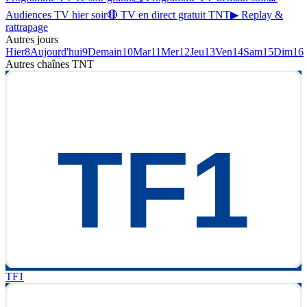
Audiences TV hier soir
🔴 TV en direct gratuit TNT
▶ Replay &
rattrapage
Autres jours
Hier
8
Aujourd'hui
9
Demain
10
Mar
11
Mer
12
Jeu
13
Ven
14
Sam
15
Dim
16
Autres chaînes
TNT
TF1