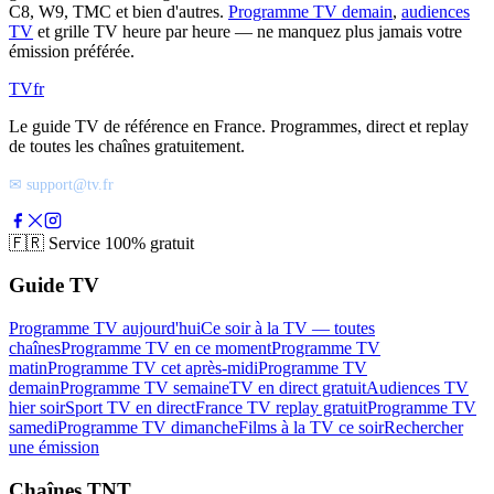
C8, W9, TMC et bien d'autres.
Programme TV demain
,
audiences
TV
et grille TV heure par heure — ne manquez plus jamais votre
émission préférée.
TV
fr
Le guide TV de référence en France. Programmes, direct et replay
de toutes les chaînes gratuitement.
✉ support@tv.fr
🇫🇷
Service 100% gratuit
Guide TV
Programme TV aujourd'hui
Ce soir à la TV — toutes
chaînes
Programme TV en ce moment
Programme TV
matin
Programme TV cet après-midi
Programme TV
demain
Programme TV semaine
TV en direct gratuit
Audiences TV
hier soir
Sport TV en direct
France TV replay gratuit
Programme TV
samedi
Programme TV dimanche
Films à la TV ce soir
Rechercher
une émission
Chaînes TNT