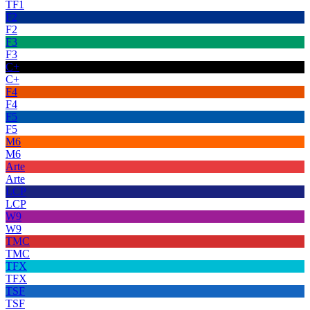
TF1
F2
F2
F3
F3
C+
C+
F4
F4
F5
F5
M6
M6
Arte
Arte
LCP
LCP
W9
W9
TMC
TMC
TFX
TFX
TSF
TSF