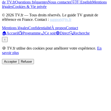
de TV.fr
Questions fréquentes
Nous contacter
🇬🇧 English
Mentions
légales
Cookies & Vie privée
©
2026
TV.fr — Tous droits réservés. Le guide TV gratuit de
référence en France. Contact :
support@tv.fr
Mentions légales
Confidentialité
À propos
Contact
🏠
Accueil
📺
Programme
🌙
Ce soir
🔴
Direct
🔍
Recherche
↑
🍪 TV.fr utilise des cookies pour améliorer votre expérience.
En
savoir plus
Accepter
Refuser