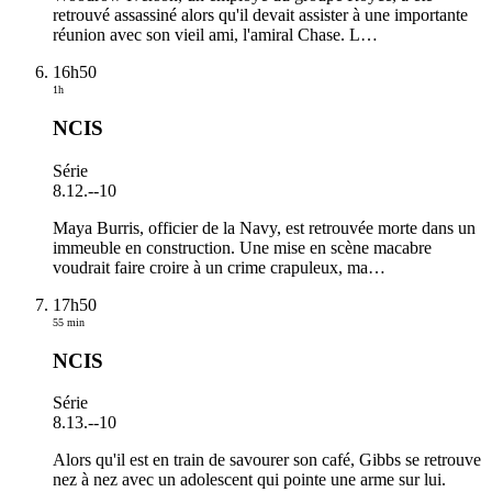
retrouvé assassiné alors qu'il devait assister à une importante
réunion avec son vieil ami, l'amiral Chase. L
…
16h50
1h
NCIS
Série
8.12.
-
-10
Maya Burris, officier de la Navy, est retrouvée morte dans un
immeuble en construction. Une mise en scène macabre
voudrait faire croire à un crime crapuleux, ma
…
17h50
55 min
NCIS
Série
8.13.
-
-10
Alors qu'il est en train de savourer son café, Gibbs se retrouve
nez à nez avec un adolescent qui pointe une arme sur lui.