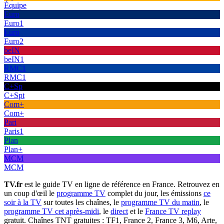
Équipe
Euro
Euro1
Euro
Euro2
beIN
beIN1
RMC1
RMC1
C+Sp
C+Spt
Com+
Com+
Pari
Paris1
Plan
Plan+
MCM
MCM
TV.fr
est le guide TV en ligne de référence en France. Retrouvez en
un coup d'œil le
programme TV
complet du jour, les émissions
ce
soir à la TV
sur toutes les chaînes, le
programme TV du matin
, le
programme TV cet après-midi
, le
direct
et le
France TV replay
gratuit. Chaînes TNT gratuites : TF1, France 2, France 3, M6, Arte,