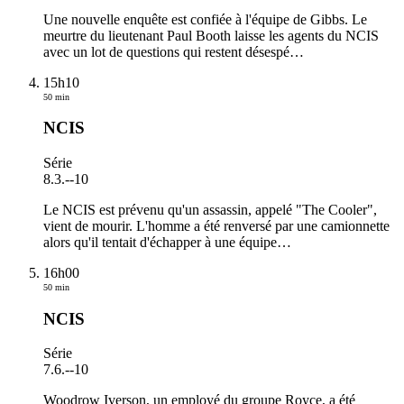
Une nouvelle enquête est confiée à l'équipe de Gibbs. Le
meurtre du lieutenant Paul Booth laisse les agents du NCIS
avec un lot de questions qui restent désespé
…
15h10
50 min
NCIS
Série
8.3.
-
-10
Le NCIS est prévenu qu'un assassin, appelé "The Cooler",
vient de mourir. L'homme a été renversé par une camionnette
alors qu'il tentait d'échapper à une équipe
…
16h00
50 min
NCIS
Série
7.6.
-
-10
Woodrow Iverson, un employé du groupe Royce, a été