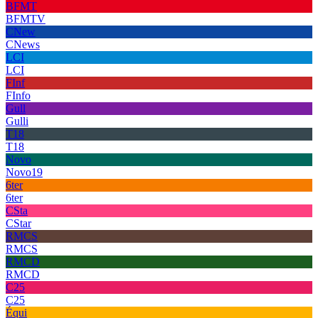
BFMT
BFMTV
CNew
CNews
LCI
LCI
FInf
FInfo
Gull
Gulli
T18
T18
Novo
Novo19
6ter
6ter
CSta
CStar
RMCS
RMCS
RMCD
RMCD
C25
C25
Équi