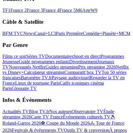
TF1
France 2
France 3
France 4
France 5
M6
Arte
W9
Câble & Satellite
BFM TV
CNews
Canal+
LCI
Paris Première
Comédie+
Planète+
MCM
Par Genre
Films ce soir
Séries TV
Documentaires
Sport en direct
Programmes
Jeunesse
Guide programmes enfants
Divertissement
Journaux
TV
Nouveautés Netflix
Guides streaming
Prix streaming 2026
Netflix
vs Disney+
Calculateur streaming
Comparatif box TV
Top 50 séries
françaises
Baromètre TV.fr
Paysage audiovisuel
Regarder la TV en
France
Lieux de tournage Paris
Cafés iconiques cinéma
Paris
Glossaire TV
Infos & Événements
Actualités TV
Blog TV.fr
Nos auteurs
Observatoire TV
Étude
streaming 2026
Carte TV France
Événements culturels TV
🎾
Roland-Garros 2026
⚽ Coupe du Monde 2026
🚴 Tour de France
2026
Festivals & événements TV
Outils TV & conversion
À propos