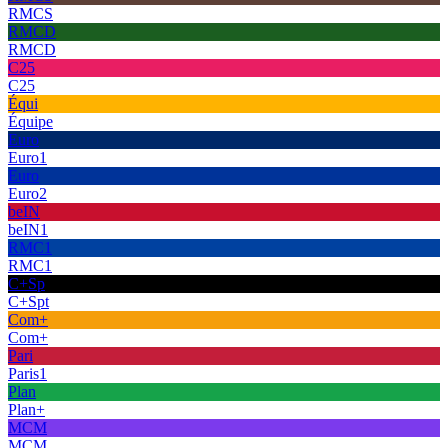
RMCS
RMCD
RMCD
C25
C25
Équi
Équipe
Euro
Euro1
Euro
Euro2
beIN
beIN1
RMC1
RMC1
C+Sp
C+Spt
Com+
Com+
Pari
Paris1
Plan
Plan+
MCM
MCM