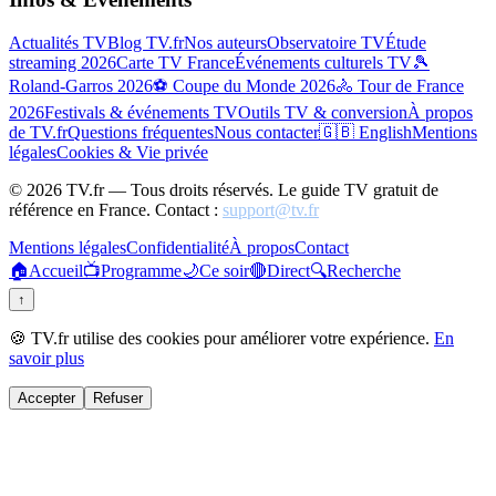
Actualités TV
Blog TV.fr
Nos auteurs
Observatoire TV
Étude
streaming 2026
Carte TV France
Événements culturels TV
🎾
Roland-Garros 2026
⚽ Coupe du Monde 2026
🚴 Tour de France
2026
Festivals & événements TV
Outils TV & conversion
À propos
de TV.fr
Questions fréquentes
Nous contacter
🇬🇧 English
Mentions
légales
Cookies & Vie privée
©
2026
TV.fr — Tous droits réservés. Le guide TV gratuit de
référence en France. Contact :
support@tv.fr
Mentions légales
Confidentialité
À propos
Contact
🏠
Accueil
📺
Programme
🌙
Ce soir
🔴
Direct
🔍
Recherche
↑
🍪 TV.fr utilise des cookies pour améliorer votre expérience.
En
savoir plus
Accepter
Refuser