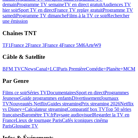
demain
Programme TV semaine
TV en direct gratuit
Audiences TV
hier soir
Sport TV en direct
France TV replay gratuit
Programme TV
samedi
Programme TV dimanche
Films à la TV ce soir
Rechercher
une émission
Chaînes TNT
TF1
France 2
France 3
France 4
France 5
M6
Arte
W9
Câble & Satellite
BFM TV
CNews
Canal+
LCI
Paris Première
Comédie+
Planète+
MCM
Par Genre
Films ce soir
Séries TV
Documentaires
Sport en direct
Programmes
Jeunesse
Guide programmes enfants
Divertissement
Journaux
TV
Nouveautés Netflix
Guides streaming
Prix streaming 2026
Netflix
vs Disney+
Calculateur streaming
Comparatif box TV
Top 50 séries
françaises
Baromètre TV.fr
Paysage audiovisuel
Regarder la TV en
France
Lieux de tournage Paris
Cafés iconiques cinéma
Paris
Glossaire TV
Infos & Événements