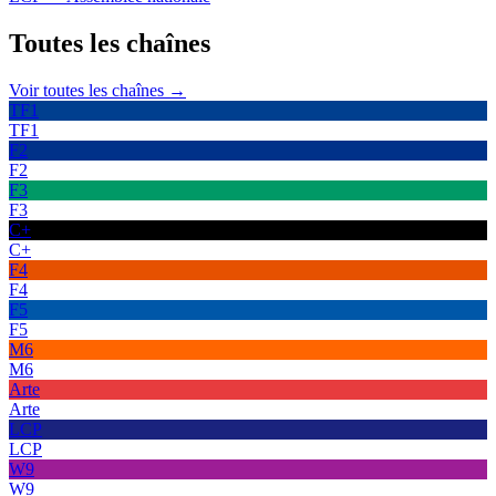
Toutes les
chaînes
Voir toutes les chaînes →
TF1
TF1
F2
F2
F3
F3
C+
C+
F4
F4
F5
F5
M6
M6
Arte
Arte
LCP
LCP
W9
W9