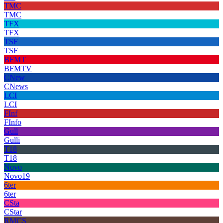
TMC
TMC
TFX
TFX
TSF
TSF
BFMT
BFMTV
CNew
CNews
LCI
LCI
FInf
FInfo
Gull
Gulli
T18
T18
Novo
Novo19
6ter
6ter
CSta
CStar
RMCS