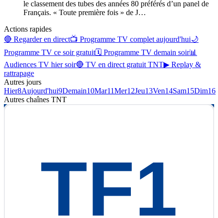
le classement des tubes des années 80 préférés d’un panel de
Français. « Toute première fois » de J
…
Actions rapides
🔴 Regarder en direct
📺 Programme TV complet aujourd'hui
🌙
Programme TV ce soir gratuit
🗓 Programme TV demain soir
📊
Audiences TV hier soir
🔴 TV en direct gratuit TNT
▶ Replay &
rattrapage
Autres jours
Hier
8
Aujourd'hui
9
Demain
10
Mar
11
Mer
12
Jeu
13
Ven
14
Sam
15
Dim
16
Autres chaînes
TNT