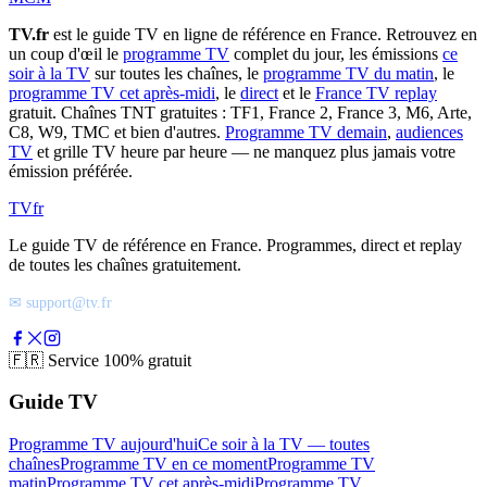
TV.fr
est le guide TV en ligne de référence en France. Retrouvez en
un coup d'œil le
programme TV
complet du jour, les émissions
ce
soir à la TV
sur toutes les chaînes, le
programme TV du matin
, le
programme TV cet après-midi
, le
direct
et le
France TV replay
gratuit. Chaînes TNT gratuites : TF1, France 2, France 3, M6, Arte,
C8, W9, TMC et bien d'autres.
Programme TV demain
,
audiences
TV
et grille TV heure par heure — ne manquez plus jamais votre
émission préférée.
TV
fr
Le guide TV de référence en France. Programmes, direct et replay
de toutes les chaînes gratuitement.
✉ support@tv.fr
🇫🇷
Service 100% gratuit
Guide TV
Programme TV aujourd'hui
Ce soir à la TV — toutes
chaînes
Programme TV en ce moment
Programme TV
matin
Programme TV cet après-midi
Programme TV