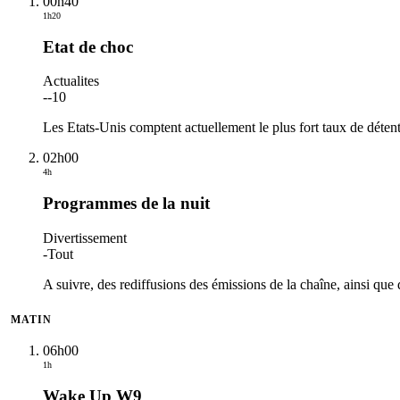
00h40
1h20
Etat de choc
Actualites
-
-10
Les Etats-Unis comptent actuellement le plus fort taux de déten
02h00
4h
Programmes de la nuit
Divertissement
-
Tout
A suivre, des rediffusions des émissions de la chaîne, ainsi que 
MATIN
06h00
1h
Wake Up W9