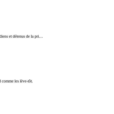
iens et détenus de la pri
…
d comme les lève-tôt.