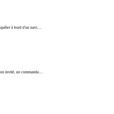
nquêter à bord d'un navi
…
e son invité, un commanda
…