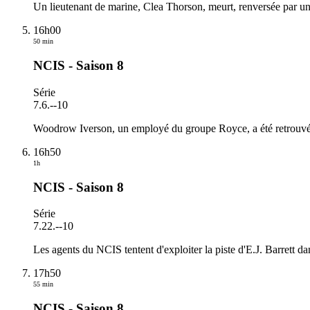
Un lieutenant de marine, Clea Thorson, meurt, renversée par un
16h00
50 min
NCIS - Saison 8
Série
7.6.
-
-10
Woodrow Iverson, un employé du groupe Royce, a été retrouvé mo
16h50
1h
NCIS - Saison 8
Série
7.22.
-
-10
Les agents du NCIS tentent d'exploiter la piste d'E.J. Barrett d
17h50
55 min
NCIS - Saison 8