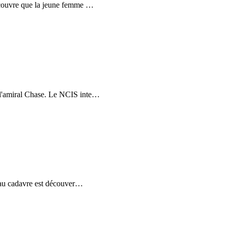
découvre que la jeune femme
…
 l'amiral Chase. Le NCIS inte
…
eau cadavre est découver
…