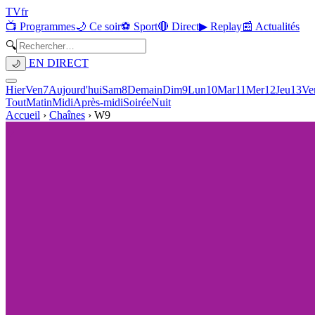
TV
fr
📺 Programmes
🌙 Ce soir
⚽ Sport
🔴 Direct
▶ Replay
📰 Actualités
🔍
EN DIRECT
🌙
Hier
Ven
7
Aujourd'hui
Sam
8
Demain
Dim
9
Lun
10
Mar
11
Mer
12
Jeu
13
Ve
Tout
Matin
Midi
Après-midi
Soirée
Nuit
Accueil
›
Chaînes
›
W9