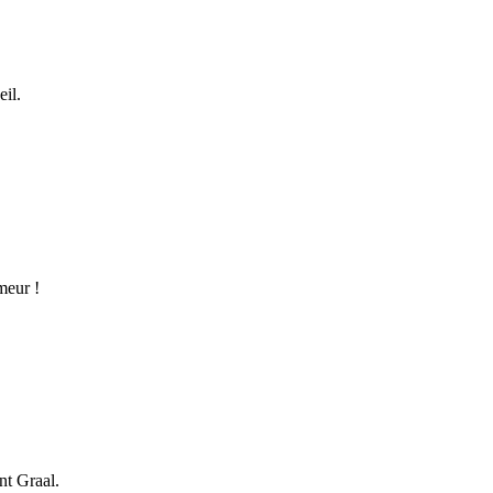
eil.
meur !
int Graal.