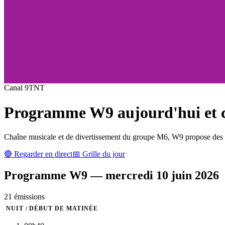
Canal
9
TNT
Programme
W9
aujourd'hui et c
Chaîne musicale et de divertissement du groupe M6, W9 propose des cl
🔴 Regarder en direct
📅 Grille du jour
Programme
W9
—
mercredi 10 juin 2026
21
émission
s
NUIT / DÉBUT DE MATINÉE