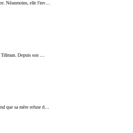
ee. Néanmoins, elle l'inv
…
ia Tillman. Depuis son
…
rend que sa mère refuse d
…