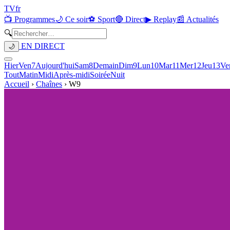
TV
fr
📺 Programmes
🌙 Ce soir
⚽ Sport
🔴 Direct
▶ Replay
📰 Actualités
🔍
EN DIRECT
🌙
Hier
Ven
7
Aujourd'hui
Sam
8
Demain
Dim
9
Lun
10
Mar
11
Mer
12
Jeu
13
Ve
Tout
Matin
Midi
Après-midi
Soirée
Nuit
Accueil
›
Chaînes
›
W9