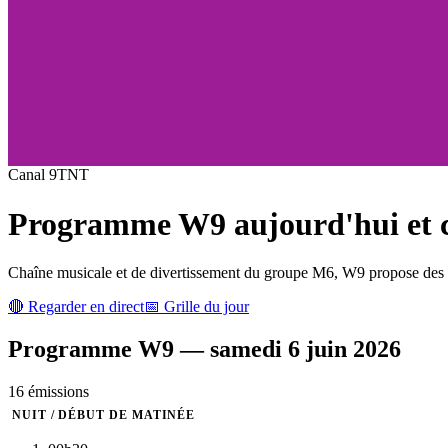
Canal
9
TNT
Programme
W9
aujourd'hui et c
Chaîne musicale et de divertissement du groupe M6, W9 propose des cl
🔴 Regarder en direct
📅 Grille du jour
Programme
W9
—
samedi 6 juin 2026
16
émission
s
NUIT / DÉBUT DE MATINÉE