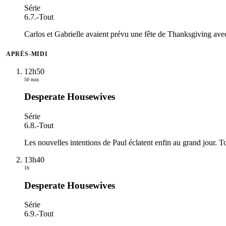
Série
6.7.
-
Tout
Carlos et Gabrielle avaient prévu une fête de Thanksgiving avec
APRÈS-MIDI
12h50
50 min
Desperate Housewives
Série
6.8.
-
Tout
Les nouvelles intentions de Paul éclatent enfin au grand jour. To
13h40
1h
Desperate Housewives
Série
6.9.
-
Tout