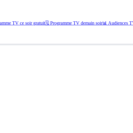
amme TV ce soir gratuit
🗓 Programme TV demain soir
📊 Audiences TV