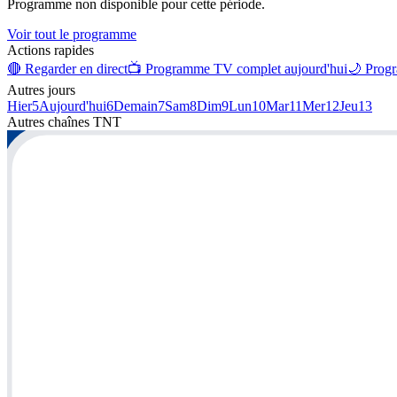
Programme non disponible pour cette période.
Voir tout le programme
Actions rapides
🔴 Regarder en direct
📺 Programme TV complet aujourd'hui
🌙 Progr
Autres jours
Hier
5
Aujourd'hui
6
Demain
7
Sam
8
Dim
9
Lun
10
Mar
11
Mer
12
Jeu
13
Autres chaînes
TNT