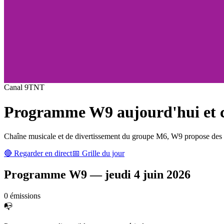
Canal
9
TNT
Programme
W9
aujourd'hui et c
Chaîne musicale et de divertissement du groupe M6, W9 propose des cl
🔴 Regarder en direct
📅 Grille du jour
Programme
W9
—
jeudi 4 juin 2026
0
émission
s
📭