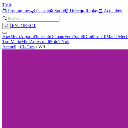
TV
fr
📺 Programmes
🌙 Ce soir
⚽ Sport
🔴 Direct
▶ Replay
📰 Actualités
🔍
EN DIRECT
🌙
Hier
Mer
5
Aujourd'hui
Jeu
6
Demain
Ven
7
Sam
8
Dim
9
Lun
10
Mar
11
Mer
1
Tout
Matin
Midi
Après-midi
Soirée
Nuit
Accueil
›
Chaînes
›
W9