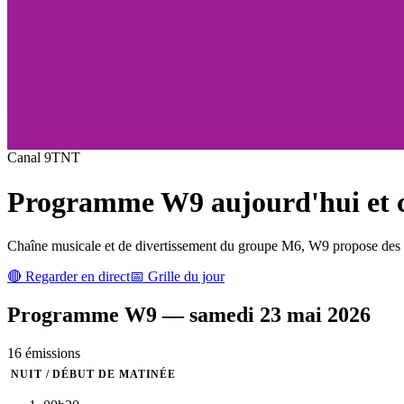
Canal
9
TNT
Programme
W9
aujourd'hui et c
Chaîne musicale et de divertissement du groupe M6, W9 propose des cl
🔴 Regarder en direct
📅 Grille du jour
Programme
W9
—
samedi 23 mai 2026
16
émission
s
NUIT / DÉBUT DE MATINÉE