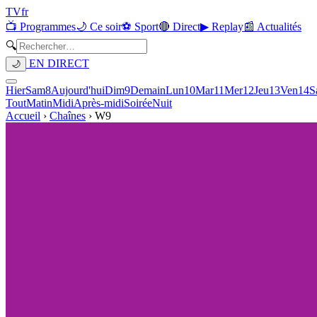
TV
fr
📺 Programmes
🌙 Ce soir
⚽ Sport
🔴 Direct
▶ Replay
📰 Actualités
🔍
EN DIRECT
🌙
Hier
Sam
8
Aujourd'hui
Dim
9
Demain
Lun
10
Mar
11
Mer
12
Jeu
13
Ven
14
S
Tout
Matin
Midi
Après-midi
Soirée
Nuit
Accueil
›
Chaînes
›
W9