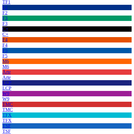
TF1
F2
F2
F3
F3
C+
C+
F4
F4
F5
F5
M6
M6
Arte
Arte
LCP
LCP
W9
W9
TMC
TMC
TFX
TFX
TSF
TSF