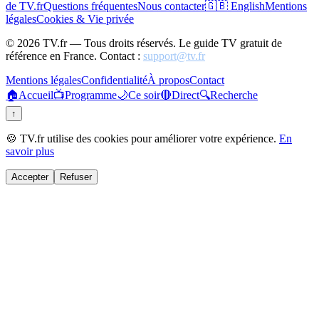
de TV.fr
Questions fréquentes
Nous contacter
🇬🇧 English
Mentions
légales
Cookies & Vie privée
©
2026
TV.fr — Tous droits réservés. Le guide TV gratuit de
référence en France. Contact :
support@tv.fr
Mentions légales
Confidentialité
À propos
Contact
🏠
Accueil
📺
Programme
🌙
Ce soir
🔴
Direct
🔍
Recherche
↑
🍪 TV.fr utilise des cookies pour améliorer votre expérience.
En
savoir plus
Accepter
Refuser