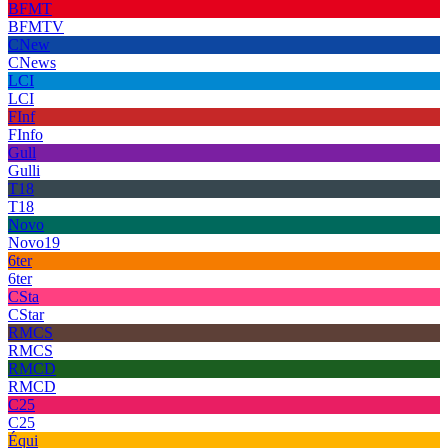
BFMT
BFMTV
CNew
CNews
LCI
LCI
FInf
FInfo
Gull
Gulli
T18
T18
Novo
Novo19
6ter
6ter
CSta
CStar
RMCS
RMCS
RMCD
RMCD
C25
C25
Équi