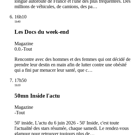
longue autoroute de France et l'une des plus fréquentées. Des
millions de véhicules, de camions, des pa
…
16h10
1h40
Les Docs du week-end
Magazine
0.0.
-
Tout
Rencontre avec des hommes et des femmes qui ont décidé de
prendre leur destin en main afin de lutter contre une obésité
qui a fini par menacer leur santé, que c
…
17h50
1h10
50mn Inside l'actu
Magazine
-
Tout
50' inside, L'actu du 6 juin 2026 - 50' Inside, c'est toute
l'actualité des stars résumée, chaque samedi. Le rendez-vous
glamour pour retrouver toujours plus de
…