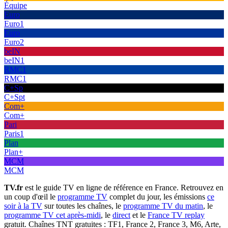
Équipe
Euro
Euro1
Euro
Euro2
beIN
beIN1
RMC1
RMC1
C+Sp
C+Spt
Com+
Com+
Pari
Paris1
Plan
Plan+
MCM
MCM
TV.fr
est le guide TV en ligne de référence en France. Retrouvez en
un coup d'œil le
programme TV
complet du jour, les émissions
ce
soir à la TV
sur toutes les chaînes, le
programme TV du matin
, le
programme TV cet après-midi
, le
direct
et le
France TV replay
gratuit. Chaînes TNT gratuites : TF1, France 2, France 3, M6, Arte,