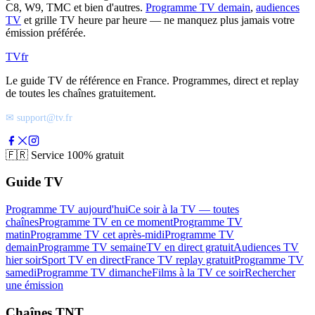
C8, W9, TMC et bien d'autres.
Programme TV demain
,
audiences
TV
et grille TV heure par heure — ne manquez plus jamais votre
émission préférée.
TV
fr
Le guide TV de référence en France. Programmes, direct et replay
de toutes les chaînes gratuitement.
✉ support@tv.fr
🇫🇷
Service 100% gratuit
Guide TV
Programme TV aujourd'hui
Ce soir à la TV — toutes
chaînes
Programme TV en ce moment
Programme TV
matin
Programme TV cet après-midi
Programme TV
demain
Programme TV semaine
TV en direct gratuit
Audiences TV
hier soir
Sport TV en direct
France TV replay gratuit
Programme TV
samedi
Programme TV dimanche
Films à la TV ce soir
Rechercher
une émission
Chaînes TNT