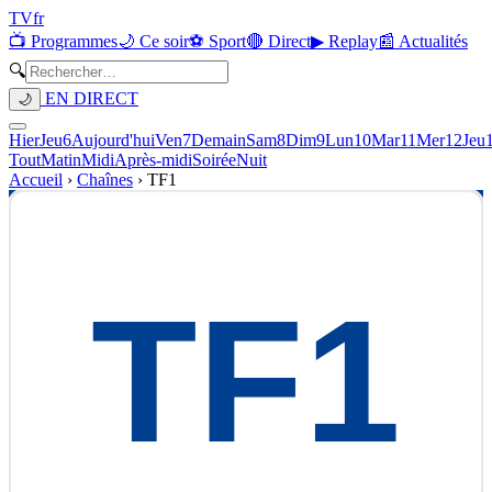
TV
fr
📺 Programmes
🌙 Ce soir
⚽ Sport
🔴 Direct
▶ Replay
📰 Actualités
🔍
EN DIRECT
🌙
Hier
Jeu
6
Aujourd'hui
Ven
7
Demain
Sam
8
Dim
9
Lun
10
Mar
11
Mer
12
Jeu
Tout
Matin
Midi
Après-midi
Soirée
Nuit
Accueil
›
Chaînes
›
TF1