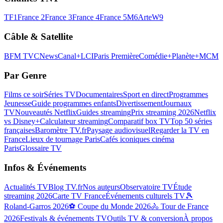
TF1
France 2
France 3
France 4
France 5
M6
Arte
W9
Câble & Satellite
BFM TV
CNews
Canal+
LCI
Paris Première
Comédie+
Planète+
MCM
Par Genre
Films ce soir
Séries TV
Documentaires
Sport en direct
Programmes
Jeunesse
Guide programmes enfants
Divertissement
Journaux
TV
Nouveautés Netflix
Guides streaming
Prix streaming 2026
Netflix
vs Disney+
Calculateur streaming
Comparatif box TV
Top 50 séries
françaises
Baromètre TV.fr
Paysage audiovisuel
Regarder la TV en
France
Lieux de tournage Paris
Cafés iconiques cinéma
Paris
Glossaire TV
Infos & Événements
Actualités TV
Blog TV.fr
Nos auteurs
Observatoire TV
Étude
streaming 2026
Carte TV France
Événements culturels TV
🎾
Roland-Garros 2026
⚽ Coupe du Monde 2026
🚴 Tour de France
2026
Festivals & événements TV
Outils TV & conversion
À propos