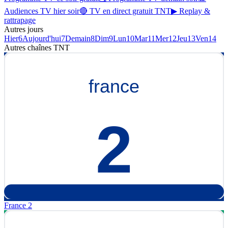
Audiences TV hier soir
🔴 TV en direct gratuit TNT
▶ Replay &
rattrapage
Autres jours
Hier
6
Aujourd'hui
7
Demain
8
Dim
9
Lun
10
Mar
11
Mer
12
Jeu
13
Ven
14
Autres chaînes
TNT
France 2