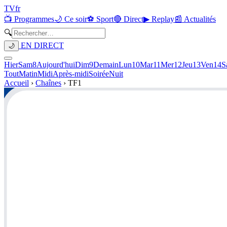
TV
fr
📺 Programmes
🌙 Ce soir
⚽ Sport
🔴 Direct
▶ Replay
📰 Actualités
🔍
EN DIRECT
🌙
Hier
Sam
8
Aujourd'hui
Dim
9
Demain
Lun
10
Mar
11
Mer
12
Jeu
13
Ven
14
S
Tout
Matin
Midi
Après-midi
Soirée
Nuit
Accueil
›
Chaînes
›
TF1