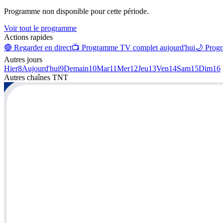
Programme non disponible pour cette période.
Voir tout le programme
Actions rapides
🔴 Regarder en direct
📺 Programme TV complet aujourd'hui
🌙 Progr
Autres jours
Hier
8
Aujourd'hui
9
Demain
10
Mar
11
Mer
12
Jeu
13
Ven
14
Sam
15
Dim
16
Autres chaînes
TNT