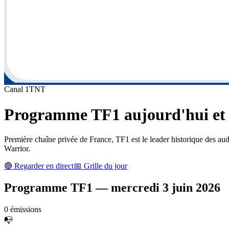
Canal
1
TNT
Programme
TF1
aujourd'hui et 
Première chaîne privée de France, TF1 est le leader historique des au
Warrior.
🔴 Regarder en direct
📅 Grille du jour
Programme
TF1
—
mercredi 3 juin 2026
0
émission
s
📭