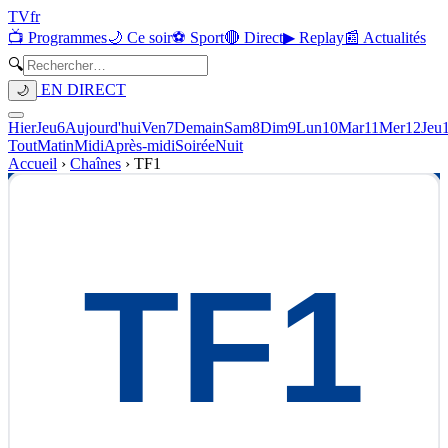
TV
fr
📺 Programmes
🌙 Ce soir
⚽ Sport
🔴 Direct
▶ Replay
📰 Actualités
🔍
EN DIRECT
🌙
Hier
Jeu
6
Aujourd'hui
Ven
7
Demain
Sam
8
Dim
9
Lun
10
Mar
11
Mer
12
Jeu
Tout
Matin
Midi
Après-midi
Soirée
Nuit
Accueil
›
Chaînes
›
TF1