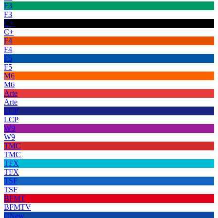
F3
F3
C+
C+
F4
F4
F5
F5
M6
M6
Arte
Arte
LCP
LCP
W9
W9
TMC
TMC
TFX
TFX
TSF
TSF
BFMT
BFMTV
CNew