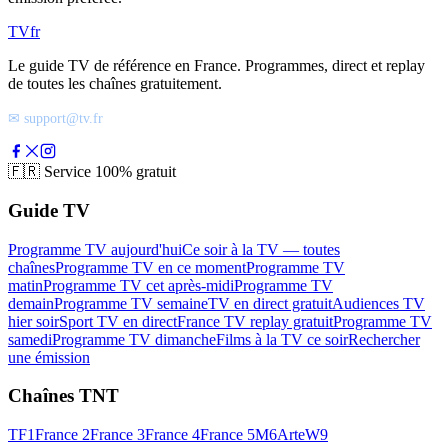
TV
fr
Le guide TV de référence en France. Programmes, direct et replay
de toutes les chaînes gratuitement.
✉ support@tv.fr
🇫🇷
Service 100% gratuit
Guide TV
Programme TV aujourd'hui
Ce soir à la TV — toutes
chaînes
Programme TV en ce moment
Programme TV
matin
Programme TV cet après-midi
Programme TV
demain
Programme TV semaine
TV en direct gratuit
Audiences TV
hier soir
Sport TV en direct
France TV replay gratuit
Programme TV
samedi
Programme TV dimanche
Films à la TV ce soir
Rechercher
une émission
Chaînes TNT
TF1
France 2
France 3
France 4
France 5
M6
Arte
W9