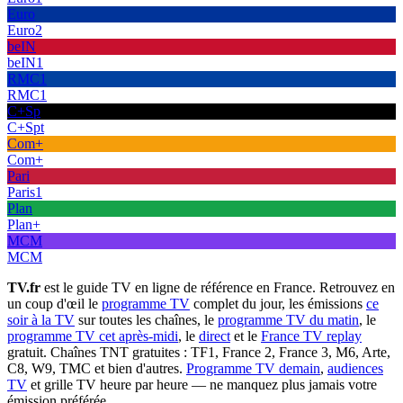
Euro
Euro2
beIN
beIN1
RMC1
RMC1
C+Sp
C+Spt
Com+
Com+
Pari
Paris1
Plan
Plan+
MCM
MCM
TV.fr
est le guide TV en ligne de référence en France. Retrouvez en
un coup d'œil le
programme TV
complet du jour, les émissions
ce
soir à la TV
sur toutes les chaînes, le
programme TV du matin
, le
programme TV cet après-midi
, le
direct
et le
France TV replay
gratuit. Chaînes TNT gratuites : TF1, France 2, France 3, M6, Arte,
C8, W9, TMC et bien d'autres.
Programme TV demain
,
audiences
TV
et grille TV heure par heure — ne manquez plus jamais votre
émission préférée.