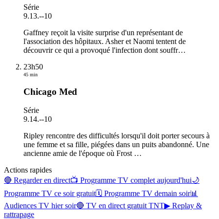
Série
9.13.
-
-10
Gaffney reçoit la visite surprise d'un représentant de
l'association des hôpitaux. Asher et Naomi tentent de
découvrir ce qui a provoqué l'infection dont souffr
…
23h50
45 min
Chicago Med
Série
9.14.
-
-10
Ripley rencontre des difficultés lorsqu'il doit porter secours à
une femme et sa fille, piégées dans un puits abandonné. Une
ancienne amie de l'époque où Frost
…
Actions rapides
🔴 Regarder en direct
📺 Programme TV complet aujourd'hui
🌙
Programme TV ce soir gratuit
🗓 Programme TV demain soir
📊
Audiences TV hier soir
🔴 TV en direct gratuit TNT
▶ Replay &
rattrapage