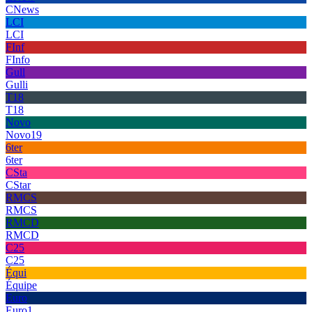
CNews
LCI
LCI
FInf
FInfo
Gull
Gulli
T18
T18
Novo
Novo19
6ter
6ter
CSta
CStar
RMCS
RMCS
RMCD
RMCD
C25
C25
Équi
Équipe
Euro
Euro1