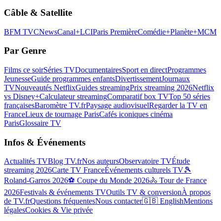
Câble & Satellite
BFM TV
CNews
Canal+
LCI
Paris Première
Comédie+
Planète+
MCM
Par Genre
Films ce soir
Séries TV
Documentaires
Sport en direct
Programmes
Jeunesse
Guide programmes enfants
Divertissement
Journaux
TV
Nouveautés Netflix
Guides streaming
Prix streaming 2026
Netflix
vs Disney+
Calculateur streaming
Comparatif box TV
Top 50 séries
françaises
Baromètre TV.fr
Paysage audiovisuel
Regarder la TV en
France
Lieux de tournage Paris
Cafés iconiques cinéma
Paris
Glossaire TV
Infos & Événements
Actualités TV
Blog TV.fr
Nos auteurs
Observatoire TV
Étude
streaming 2026
Carte TV France
Événements culturels TV
🎾
Roland-Garros 2026
⚽ Coupe du Monde 2026
🚴 Tour de France
2026
Festivals & événements TV
Outils TV & conversion
À propos
de TV.fr
Questions fréquentes
Nous contacter
🇬🇧 English
Mentions
légales
Cookies & Vie privée