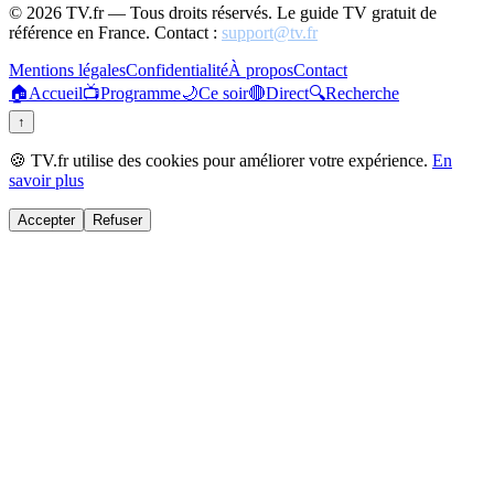
©
2026
TV.fr — Tous droits réservés. Le guide TV gratuit de
référence en France. Contact :
support@tv.fr
Mentions légales
Confidentialité
À propos
Contact
🏠
Accueil
📺
Programme
🌙
Ce soir
🔴
Direct
🔍
Recherche
↑
🍪 TV.fr utilise des cookies pour améliorer votre expérience.
En
savoir plus
Accepter
Refuser