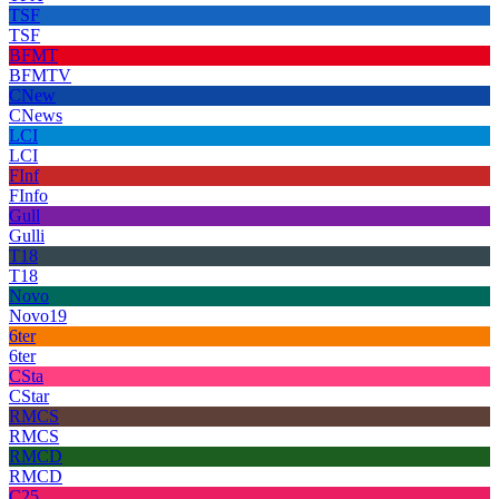
TSF
TSF
BFMT
BFMTV
CNew
CNews
LCI
LCI
FInf
FInfo
Gull
Gulli
T18
T18
Novo
Novo19
6ter
6ter
CSta
CStar
RMCS
RMCS
RMCD
RMCD
C25