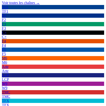
Voir toutes les chaînes →
TF1
TF1
F2
F2
F3
F3
C+
C+
F4
F4
F5
F5
M6
M6
Arte
Arte
LCP
LCP
W9
W9
TMC
TMC
TFX
TFX