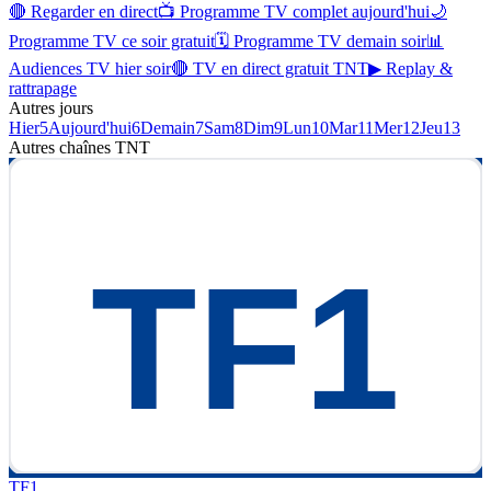
🔴 Regarder en direct
📺 Programme TV complet aujourd'hui
🌙
Programme TV ce soir gratuit
🗓 Programme TV demain soir
📊
Audiences TV hier soir
🔴 TV en direct gratuit TNT
▶ Replay &
rattrapage
Autres jours
Hier
5
Aujourd'hui
6
Demain
7
Sam
8
Dim
9
Lun
10
Mar
11
Mer
12
Jeu
13
Autres chaînes
TNT
TF1