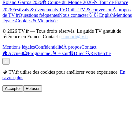
Roland-Garros 2026
⚽ Coupe du Monde 2026
🚴 Tour de France
2026
Festivals & événements TV
Outils TV & conversion
À propos
de TV.fr
Questions fréquentes
Nous contacter
🇬🇧 English
Mentions
légales
Cookies & Vie privée
©
2026
TV.fr — Tous droits réservés. Le guide TV gratuit de
référence en France. Contact :
support@tv.fr
Mentions légales
Confidentialité
À propos
Contact
🏠
Accueil
📺
Programme
🌙
Ce soir
🔴
Direct
🔍
Recherche
↑
🍪 TV.fr utilise des cookies pour améliorer votre expérience.
En
savoir plus
Accepter
Refuser