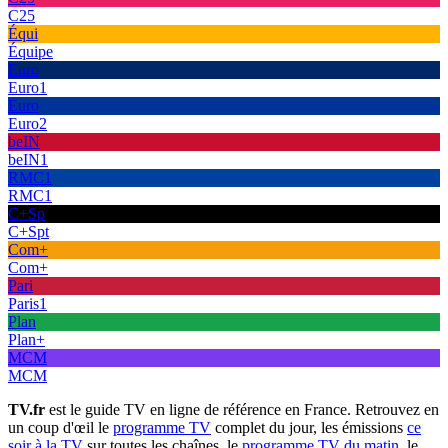
C25
Équi
Équipe
Euro
Euro1
Euro
Euro2
beIN
beIN1
RMC1
RMC1
C+Sp
C+Spt
Com+
Com+
Pari
Paris1
Plan
Plan+
MCM
MCM
TV.fr
est le guide TV en ligne de référence en France. Retrouvez en
un coup d'œil le
programme TV
complet du jour, les émissions
ce
soir à la TV
sur toutes les chaînes, le
programme TV du matin
, le