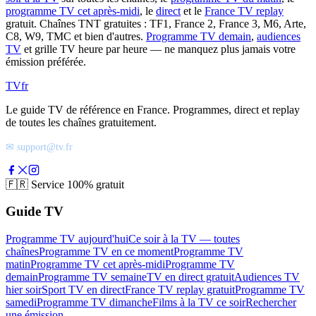
programme TV cet après-midi
, le
direct
et le
France TV replay
gratuit. Chaînes TNT gratuites : TF1, France 2, France 3, M6, Arte,
C8, W9, TMC et bien d'autres.
Programme TV demain
,
audiences
TV
et grille TV heure par heure — ne manquez plus jamais votre
émission préférée.
TV
fr
Le guide TV de référence en France. Programmes, direct et replay
de toutes les chaînes gratuitement.
✉ support@tv.fr
🇫🇷
Service 100% gratuit
Guide TV
Programme TV aujourd'hui
Ce soir à la TV — toutes
chaînes
Programme TV en ce moment
Programme TV
matin
Programme TV cet après-midi
Programme TV
demain
Programme TV semaine
TV en direct gratuit
Audiences TV
hier soir
Sport TV en direct
France TV replay gratuit
Programme TV
samedi
Programme TV dimanche
Films à la TV ce soir
Rechercher
une émission