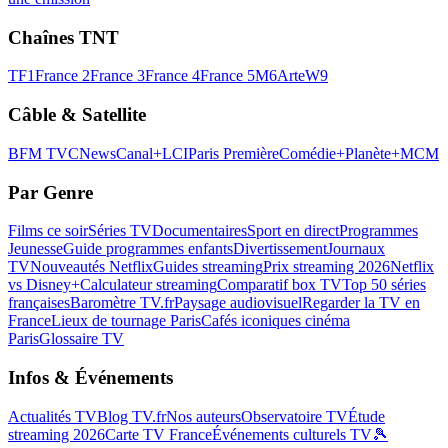
Chaînes TNT
TF1
France 2
France 3
France 4
France 5
M6
Arte
W9
Câble & Satellite
BFM TV
CNews
Canal+
LCI
Paris Première
Comédie+
Planète+
MCM
Par Genre
Films ce soir
Séries TV
Documentaires
Sport en direct
Programmes
Jeunesse
Guide programmes enfants
Divertissement
Journaux
TV
Nouveautés Netflix
Guides streaming
Prix streaming 2026
Netflix
vs Disney+
Calculateur streaming
Comparatif box TV
Top 50 séries
françaises
Baromètre TV.fr
Paysage audiovisuel
Regarder la TV en
France
Lieux de tournage Paris
Cafés iconiques cinéma
Paris
Glossaire TV
Infos & Événements
Actualités TV
Blog TV.fr
Nos auteurs
Observatoire TV
Étude
streaming 2026
Carte TV France
Événements culturels TV
🎾