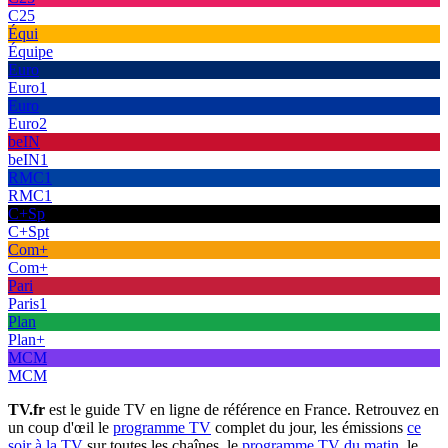
C25
Équi
Équipe
Euro
Euro1
Euro
Euro2
beIN
beIN1
RMC1
RMC1
C+Sp
C+Spt
Com+
Com+
Pari
Paris1
Plan
Plan+
MCM
MCM
TV.fr
est le guide TV en ligne de référence en France. Retrouvez en
un coup d'œil le
programme TV
complet du jour, les émissions
ce
soir à la TV
sur toutes les chaînes, le
programme TV du matin
, le