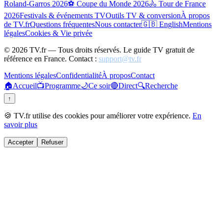
Roland-Garros 2026
⚽ Coupe du Monde 2026
🚴 Tour de France
2026
Festivals & événements TV
Outils TV & conversion
À propos
de TV.fr
Questions fréquentes
Nous contacter
🇬🇧 English
Mentions
légales
Cookies & Vie privée
©
2026
TV.fr — Tous droits réservés. Le guide TV gratuit de
référence en France. Contact :
support@tv.fr
Mentions légales
Confidentialité
À propos
Contact
🏠
Accueil
📺
Programme
🌙
Ce soir
🔴
Direct
🔍
Recherche
↑
🍪 TV.fr utilise des cookies pour améliorer votre expérience.
En
savoir plus
Accepter
Refuser