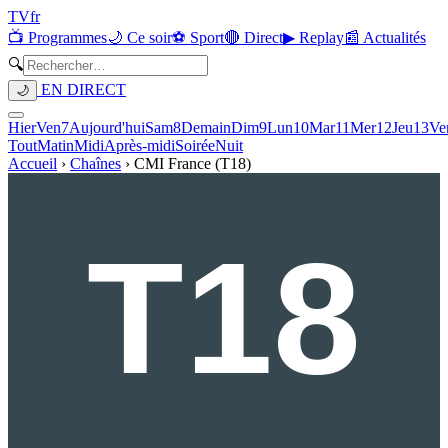
TV
fr
📺 Programmes
🌙 Ce soir
⚽ Sport
🔴 Direct
▶ Replay
📰 Actualités
🔍
EN DIRECT
🌙
Hier
Ven
7
Aujourd'hui
Sam
8
Demain
Dim
9
Lun
10
Mar
11
Mer
12
Jeu
13
Ve
Tout
Matin
Midi
Après-midi
Soirée
Nuit
Accueil
›
Chaînes
›
CMI France (T18)