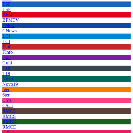
TSF
TSF
BFMT
BFMTV
CNew
CNews
LCI
LCI
FInf
FInfo
Gull
Gulli
T18
T18
Novo
Novo19
6ter
6ter
CSta
CStar
RMCS
RMCS
RMCD
RMCD
C25