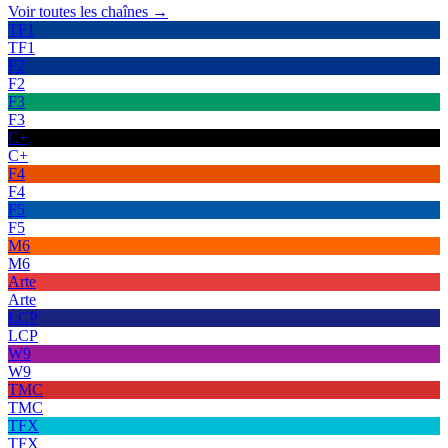
Voir toutes les chaînes →
TF1
TF1
F2
F2
F3
F3
C+
C+
F4
F4
F5
F5
M6
M6
Arte
Arte
LCP
LCP
W9
W9
TMC
TMC
TFX
TFX