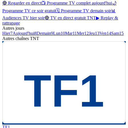
🔴 Regarder en direct
📺 Programme TV complet aujourd'hui
🌙
Programme TV ce soir gratuit
🗓 Programme TV demain soir
📊
Audiences TV hier soir
🔴 TV en direct gratuit TNT
▶ Replay &
rattrapage
Autres jours
Hier
7
Aujourd'hui
8
Demain
9
Lun
10
Mar
11
Mer
12
Jeu
13
Ven
14
Sam
15
Autres chaînes
TNT
TF1