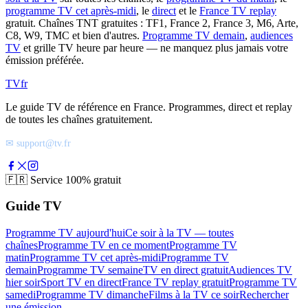
programme TV cet après-midi
, le
direct
et le
France TV replay
gratuit. Chaînes TNT gratuites : TF1, France 2, France 3, M6, Arte,
C8, W9, TMC et bien d'autres.
Programme TV demain
,
audiences
TV
et grille TV heure par heure — ne manquez plus jamais votre
émission préférée.
TV
fr
Le guide TV de référence en France. Programmes, direct et replay
de toutes les chaînes gratuitement.
✉ support@tv.fr
🇫🇷
Service 100% gratuit
Guide TV
Programme TV aujourd'hui
Ce soir à la TV — toutes
chaînes
Programme TV en ce moment
Programme TV
matin
Programme TV cet après-midi
Programme TV
demain
Programme TV semaine
TV en direct gratuit
Audiences TV
hier soir
Sport TV en direct
France TV replay gratuit
Programme TV
samedi
Programme TV dimanche
Films à la TV ce soir
Rechercher
une émission