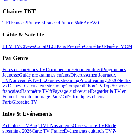
Chaînes TNT
TF1
France 2
France 3
France 4
France 5
M6
Arte
W9
Câble & Satellite
BFM TV
CNews
Canal+
LCI
Paris Première
Comédie+
Planète+
MCM
Par Genre
Films ce soir
Séries TV
Documentaires
Sport en direct
Programmes
Jeunesse
Guide programmes enfants
Divertissement
Journaux
TV
Nouveautés Netflix
Guides streaming
Prix streaming 2026
Netflix
vs Disney+
Calculateur streaming
Comparatif box TV
Top 50 séries
françaises
Baromètre TV.fr
Paysage audiovisuel
Regarder la TV en
France
Lieux de tournage Paris
Cafés iconiques cinéma
Paris
Glossaire TV
Infos & Événements
Actualités TV
Blog TV.fr
Nos auteurs
Observatoire TV
Étude
streaming 2026
Carte TV France
Événements culturels TV
🎾