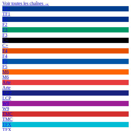
Voir toutes les chaînes →
TF1
TF1
F2
F2
F3
F3
C+
C+
F4
F4
F5
F5
M6
M6
Arte
Arte
LCP
LCP
W9
W9
TMC
TMC
TFX
TFX