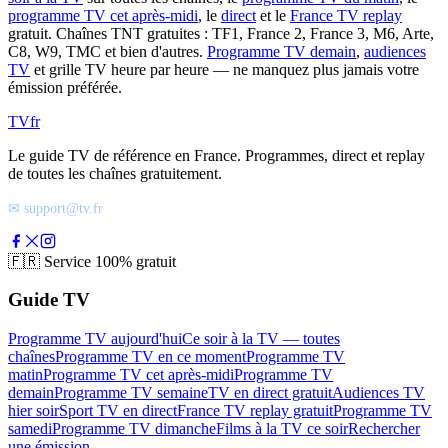
programme TV cet après-midi
, le
direct
et le
France TV replay
gratuit. Chaînes TNT gratuites : TF1, France 2, France 3, M6, Arte,
C8, W9, TMC et bien d'autres.
Programme TV demain
,
audiences
TV
et grille TV heure par heure — ne manquez plus jamais votre
émission préférée.
TV
fr
Le guide TV de référence en France. Programmes, direct et replay
de toutes les chaînes gratuitement.
✉ support@tv.fr
🇫🇷
Service 100% gratuit
Guide TV
Programme TV aujourd'hui
Ce soir à la TV — toutes
chaînes
Programme TV en ce moment
Programme TV
matin
Programme TV cet après-midi
Programme TV
demain
Programme TV semaine
TV en direct gratuit
Audiences TV
hier soir
Sport TV en direct
France TV replay gratuit
Programme TV
samedi
Programme TV dimanche
Films à la TV ce soir
Rechercher
une émission