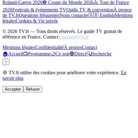
Roland-Garros 2026
⚽ Coupe du Monde 2026
🚴 Tour de France
2026
Festivals & événements TV
Outils TV & conversion
À propos
de TV.fr
Questions fréquentes
Nous contacter
🇬🇧 English
Mentions
légales
Cookies & Vie privée
©
2026
TV.fr — Tous droits réservés. Le guide TV gratuit de
référence en France. Contact :
support@tv.fr
Mentions légales
Confidentialité
À propos
Contact
🏠
Accueil
📺
Programme
🌙
Ce soir
🔴
Direct
🔍
Recherche
↑
🍪 TV.fr utilise des cookies pour améliorer votre expérience.
En
savoir plus
Accepter
Refuser