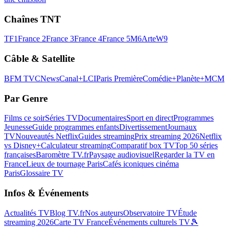
Chaînes TNT
TF1
France 2
France 3
France 4
France 5
M6
Arte
W9
Câble & Satellite
BFM TV
CNews
Canal+
LCI
Paris Première
Comédie+
Planète+
MCM
Par Genre
Films ce soir
Séries TV
Documentaires
Sport en direct
Programmes
Jeunesse
Guide programmes enfants
Divertissement
Journaux
TV
Nouveautés Netflix
Guides streaming
Prix streaming 2026
Netflix
vs Disney+
Calculateur streaming
Comparatif box TV
Top 50 séries
françaises
Baromètre TV.fr
Paysage audiovisuel
Regarder la TV en
France
Lieux de tournage Paris
Cafés iconiques cinéma
Paris
Glossaire TV
Infos & Événements
Actualités TV
Blog TV.fr
Nos auteurs
Observatoire TV
Étude
streaming 2026
Carte TV France
Événements culturels TV
🎾