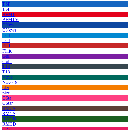
TSF
TSF
BFMT
BFMTV
CNew
CNews
LCI
LCI
FInf
FInfo
Gull
Gulli
T18
T18
Novo
Novo19
6ter
6ter
CSta
CStar
RMCS
RMCS
RMCD
RMCD
C25