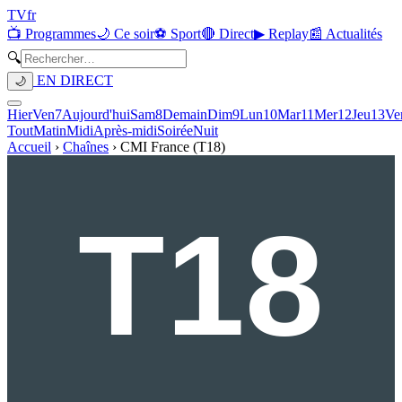
TV
fr
📺 Programmes
🌙 Ce soir
⚽ Sport
🔴 Direct
▶ Replay
📰 Actualités
🔍
EN DIRECT
🌙
Hier
Ven
7
Aujourd'hui
Sam
8
Demain
Dim
9
Lun
10
Mar
11
Mer
12
Jeu
13
Ve
Tout
Matin
Midi
Après-midi
Soirée
Nuit
Accueil
›
Chaînes
›
CMI France (T18)