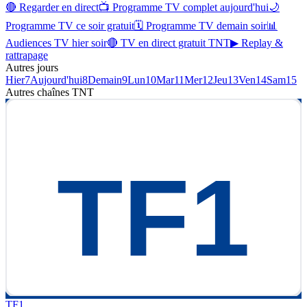
🔴 Regarder en direct
📺 Programme TV complet aujourd'hui
🌙
Programme TV ce soir gratuit
🗓 Programme TV demain soir
📊
Audiences TV hier soir
🔴 TV en direct gratuit TNT
▶ Replay &
rattrapage
Autres jours
Hier
7
Aujourd'hui
8
Demain
9
Lun
10
Mar
11
Mer
12
Jeu
13
Ven
14
Sam
15
Autres chaînes
TNT
TF1