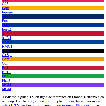
C25
Équi
Équipe
Euro
Euro1
Euro
Euro2
beIN
beIN1
RMC1
RMC1
C+Sp
C+Spt
Com+
Com+
Pari
Paris1
Plan
Plan+
MCM
MCM
TV.fr
est le guide TV en ligne de référence en France. Retrouvez en
un coup d'œil le
programme TV
complet du jour, les émissions
ce
soir à la TV
sur toutes les chaînes, le
programme TV du matin
, le