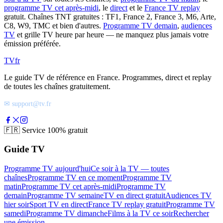
programme TV cet après-midi
, le
direct
et le
France TV replay
gratuit. Chaînes TNT gratuites : TF1, France 2, France 3, M6, Arte,
C8, W9, TMC et bien d'autres.
Programme TV demain
,
audiences
TV
et grille TV heure par heure — ne manquez plus jamais votre
émission préférée.
TV
fr
Le guide TV de référence en France. Programmes, direct et replay
de toutes les chaînes gratuitement.
✉ support@tv.fr
🇫🇷
Service 100% gratuit
Guide TV
Programme TV aujourd'hui
Ce soir à la TV — toutes
chaînes
Programme TV en ce moment
Programme TV
matin
Programme TV cet après-midi
Programme TV
demain
Programme TV semaine
TV en direct gratuit
Audiences TV
hier soir
Sport TV en direct
France TV replay gratuit
Programme TV
samedi
Programme TV dimanche
Films à la TV ce soir
Rechercher
une émission