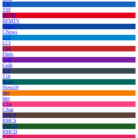
TSF
TSF
BFMT
BFMTV
CNew
CNews
LCI
LCI
FInf
FInfo
Gull
Gulli
T18
T18
Novo
Novo19
6ter
6ter
CSta
CStar
RMCS
RMCS
RMCD
RMCD
C25