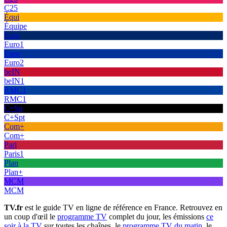
C25
Équi
Équipe
Euro
Euro1
Euro
Euro2
beIN
beIN1
RMC1
RMC1
C+Sp
C+Spt
Com+
Com+
Pari
Paris1
Plan
Plan+
MCM
MCM
TV.fr
est le guide TV en ligne de référence en France. Retrouvez en
un coup d'œil le
programme TV
complet du jour, les émissions
ce
soir à la TV
sur toutes les chaînes, le
programme TV du matin
, le