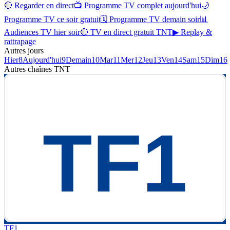
🔴 Regarder en direct
📺 Programme TV complet aujourd'hui
🌙
Programme TV ce soir gratuit
🗓 Programme TV demain soir
📊
Audiences TV hier soir
🔴 TV en direct gratuit TNT
▶ Replay &
rattrapage
Autres jours
Hier
8
Aujourd'hui
9
Demain
10
Mar
11
Mer
12
Jeu
13
Ven
14
Sam
15
Dim
16
Autres chaînes
TNT
TF1