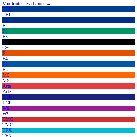
Voir toutes les chaînes →
TF1
TF1
F2
F2
F3
F3
C+
C+
F4
F4
F5
F5
M6
M6
Arte
Arte
LCP
LCP
W9
W9
TMC
TMC
TFX
TFX