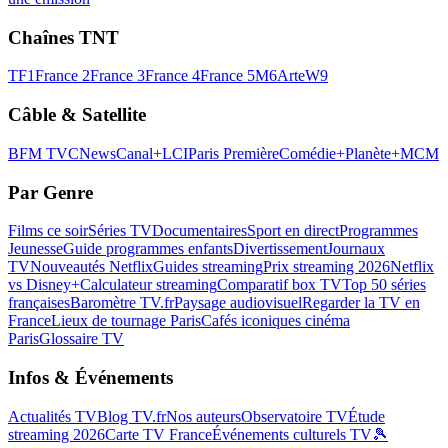
Chaînes TNT
TF1
France 2
France 3
France 4
France 5
M6
Arte
W9
Câble & Satellite
BFM TV
CNews
Canal+
LCI
Paris Première
Comédie+
Planète+
MCM
Par Genre
Films ce soir
Séries TV
Documentaires
Sport en direct
Programmes
Jeunesse
Guide programmes enfants
Divertissement
Journaux
TV
Nouveautés Netflix
Guides streaming
Prix streaming 2026
Netflix
vs Disney+
Calculateur streaming
Comparatif box TV
Top 50 séries
françaises
Baromètre TV.fr
Paysage audiovisuel
Regarder la TV en
France
Lieux de tournage Paris
Cafés iconiques cinéma
Paris
Glossaire TV
Infos & Événements
Actualités TV
Blog TV.fr
Nos auteurs
Observatoire TV
Étude
streaming 2026
Carte TV France
Événements culturels TV
🎾