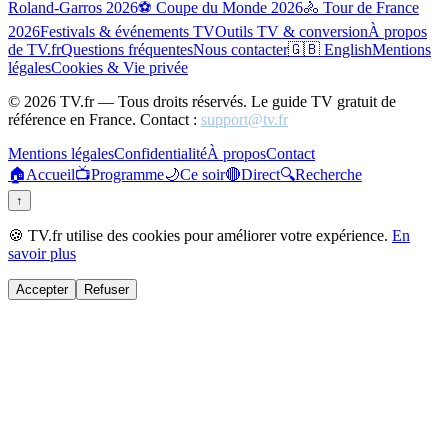
Roland-Garros 2026
⚽ Coupe du Monde 2026
🚴 Tour de France
2026
Festivals & événements TV
Outils TV & conversion
À propos
de TV.fr
Questions fréquentes
Nous contacter
🇬🇧 English
Mentions
légales
Cookies & Vie privée
©
2026
TV.fr — Tous droits réservés. Le guide TV gratuit de
référence en France. Contact :
support@tv.fr
Mentions légales
Confidentialité
À propos
Contact
🏠
Accueil
📺
Programme
🌙
Ce soir
🔴
Direct
🔍
Recherche
↑
🍪 TV.fr utilise des cookies pour améliorer votre expérience.
En
savoir plus
Accepter
Refuser