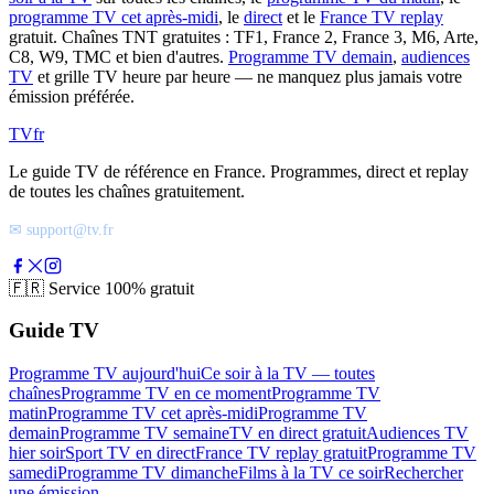
programme TV cet après-midi
, le
direct
et le
France TV replay
gratuit. Chaînes TNT gratuites : TF1, France 2, France 3, M6, Arte,
C8, W9, TMC et bien d'autres.
Programme TV demain
,
audiences
TV
et grille TV heure par heure — ne manquez plus jamais votre
émission préférée.
TV
fr
Le guide TV de référence en France. Programmes, direct et replay
de toutes les chaînes gratuitement.
✉ support@tv.fr
🇫🇷
Service 100% gratuit
Guide TV
Programme TV aujourd'hui
Ce soir à la TV — toutes
chaînes
Programme TV en ce moment
Programme TV
matin
Programme TV cet après-midi
Programme TV
demain
Programme TV semaine
TV en direct gratuit
Audiences TV
hier soir
Sport TV en direct
France TV replay gratuit
Programme TV
samedi
Programme TV dimanche
Films à la TV ce soir
Rechercher
une émission