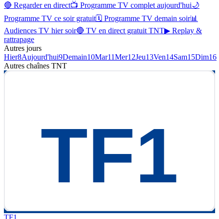
🔴 Regarder en direct
📺 Programme TV complet aujourd'hui
🌙
Programme TV ce soir gratuit
🗓 Programme TV demain soir
📊
Audiences TV hier soir
🔴 TV en direct gratuit TNT
▶ Replay &
rattrapage
Autres jours
Hier
8
Aujourd'hui
9
Demain
10
Mar
11
Mer
12
Jeu
13
Ven
14
Sam
15
Dim
16
Autres chaînes
TNT
TF1