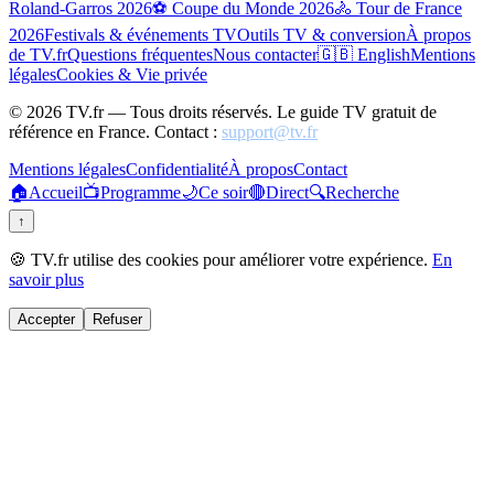
Roland-Garros 2026
⚽ Coupe du Monde 2026
🚴 Tour de France
2026
Festivals & événements TV
Outils TV & conversion
À propos
de TV.fr
Questions fréquentes
Nous contacter
🇬🇧 English
Mentions
légales
Cookies & Vie privée
©
2026
TV.fr — Tous droits réservés. Le guide TV gratuit de
référence en France. Contact :
support@tv.fr
Mentions légales
Confidentialité
À propos
Contact
🏠
Accueil
📺
Programme
🌙
Ce soir
🔴
Direct
🔍
Recherche
↑
🍪 TV.fr utilise des cookies pour améliorer votre expérience.
En
savoir plus
Accepter
Refuser