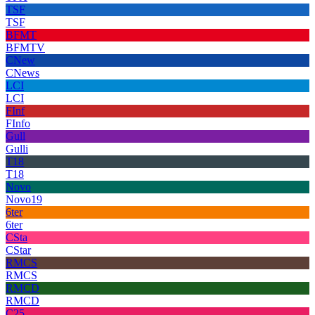
TSF
TSF
BFMT
BFMTV
CNew
CNews
LCI
LCI
FInf
FInfo
Gull
Gulli
T18
T18
Novo
Novo19
6ter
6ter
CSta
CStar
RMCS
RMCS
RMCD
RMCD
C25