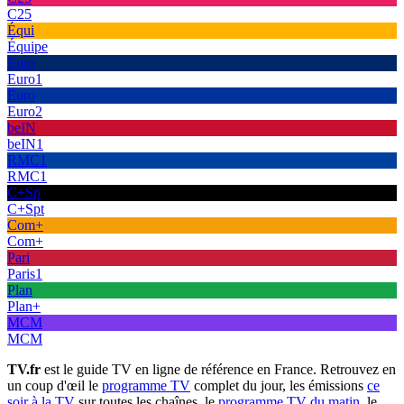
C25
Équi
Équipe
Euro
Euro1
Euro
Euro2
beIN
beIN1
RMC1
RMC1
C+Sp
C+Spt
Com+
Com+
Pari
Paris1
Plan
Plan+
MCM
MCM
TV.fr
est le guide TV en ligne de référence en France. Retrouvez en
un coup d'œil le
programme TV
complet du jour, les émissions
ce
soir à la TV
sur toutes les chaînes, le
programme TV du matin
, le