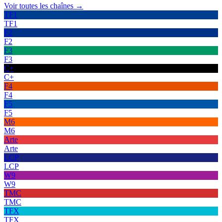
Voir toutes les chaînes →
TF1
TF1
F2
F2
F3
F3
C+
C+
F4
F4
F5
F5
M6
M6
Arte
Arte
LCP
LCP
W9
W9
TMC
TMC
TFX
TFX