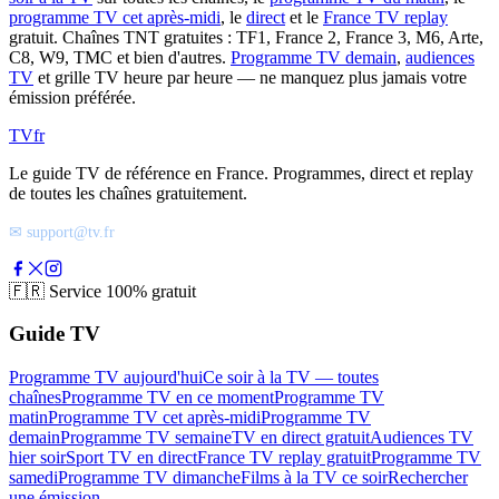
programme TV cet après-midi
, le
direct
et le
France TV replay
gratuit. Chaînes TNT gratuites : TF1, France 2, France 3, M6, Arte,
C8, W9, TMC et bien d'autres.
Programme TV demain
,
audiences
TV
et grille TV heure par heure — ne manquez plus jamais votre
émission préférée.
TV
fr
Le guide TV de référence en France. Programmes, direct et replay
de toutes les chaînes gratuitement.
✉ support@tv.fr
🇫🇷
Service 100% gratuit
Guide TV
Programme TV aujourd'hui
Ce soir à la TV — toutes
chaînes
Programme TV en ce moment
Programme TV
matin
Programme TV cet après-midi
Programme TV
demain
Programme TV semaine
TV en direct gratuit
Audiences TV
hier soir
Sport TV en direct
France TV replay gratuit
Programme TV
samedi
Programme TV dimanche
Films à la TV ce soir
Rechercher
une émission