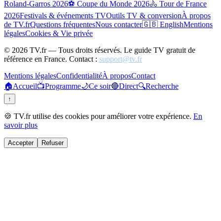
Roland-Garros 2026
⚽ Coupe du Monde 2026
🚴 Tour de France
2026
Festivals & événements TV
Outils TV & conversion
À propos
de TV.fr
Questions fréquentes
Nous contacter
🇬🇧 English
Mentions
légales
Cookies & Vie privée
©
2026
TV.fr — Tous droits réservés. Le guide TV gratuit de
référence en France. Contact :
support@tv.fr
Mentions légales
Confidentialité
À propos
Contact
🏠
Accueil
📺
Programme
🌙
Ce soir
🔴
Direct
🔍
Recherche
↑
🍪 TV.fr utilise des cookies pour améliorer votre expérience.
En
savoir plus
Accepter
Refuser