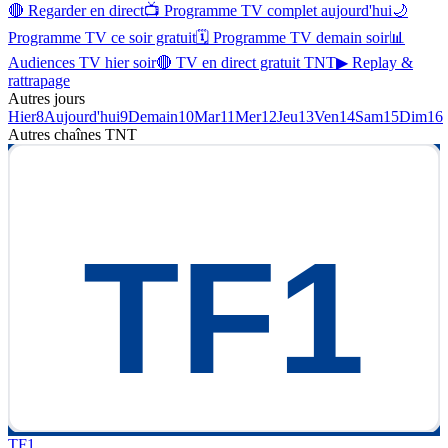
🔴 Regarder en direct
📺 Programme TV complet aujourd'hui
🌙
Programme TV ce soir gratuit
🗓 Programme TV demain soir
📊
Audiences TV hier soir
🔴 TV en direct gratuit TNT
▶ Replay &
rattrapage
Autres jours
Hier
8
Aujourd'hui
9
Demain
10
Mar
11
Mer
12
Jeu
13
Ven
14
Sam
15
Dim
16
Autres chaînes
TNT
TF1