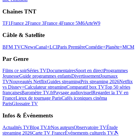
Chaînes TNT
TF1
France 2
France 3
France 4
France 5
M6
Arte
W9
Câble & Satellite
BFM TV
CNews
Canal+
LCI
Paris Première
Comédie+
Planète+
MCM
Par Genre
Films ce soir
Séries TV
Documentaires
Sport en direct
Programmes
Jeunesse
Guide programmes enfants
Divertissement
Journaux
TV
Nouveautés Netflix
Guides streaming
Prix streaming 2026
Netflix
vs Disney+
Calculateur streaming
Comparatif box TV
Top 50 séries
françaises
Baromètre TV.fr
Paysage audiovisuel
Regarder la TV en
France
Lieux de tournage Paris
Cafés iconiques cinéma
Paris
Glossaire TV
Infos & Événements
Actualités TV
Blog TV.fr
Nos auteurs
Observatoire TV
Étude
streaming 2026
Carte TV France
Événements culturels TV
🎾