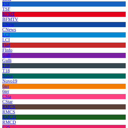
TSF
TSF
BFMT
BFMTV
CNew
CNews
LCI
LCI
FInf
FInfo
Gull
Gulli
T18
T18
Novo
Novo19
6ter
6ter
CSta
CStar
RMCS
RMCS
RMCD
RMCD
C25