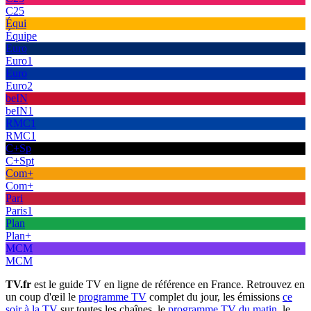
C25
Équi
Équipe
Euro
Euro1
Euro
Euro2
beIN
beIN1
RMC1
RMC1
C+Sp
C+Spt
Com+
Com+
Pari
Paris1
Plan
Plan+
MCM
MCM
TV.fr
est le guide TV en ligne de référence en France. Retrouvez en
un coup d'œil le
programme TV
complet du jour, les émissions
ce
soir à la TV
sur toutes les chaînes, le
programme TV du matin
, le