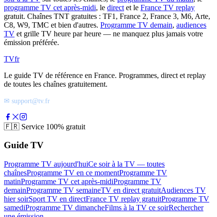
programme TV cet après-midi
, le
direct
et le
France TV replay
gratuit. Chaînes TNT gratuites : TF1, France 2, France 3, M6, Arte,
C8, W9, TMC et bien d'autres.
Programme TV demain
,
audiences
TV
et grille TV heure par heure — ne manquez plus jamais votre
émission préférée.
TV
fr
Le guide TV de référence en France. Programmes, direct et replay
de toutes les chaînes gratuitement.
✉ support@tv.fr
🇫🇷
Service 100% gratuit
Guide TV
Programme TV aujourd'hui
Ce soir à la TV — toutes
chaînes
Programme TV en ce moment
Programme TV
matin
Programme TV cet après-midi
Programme TV
demain
Programme TV semaine
TV en direct gratuit
Audiences TV
hier soir
Sport TV en direct
France TV replay gratuit
Programme TV
samedi
Programme TV dimanche
Films à la TV ce soir
Rechercher
une émission