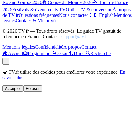
Roland-Garros 2026
⚽ Coupe du Monde 2026
🚴 Tour de France
2026
Festivals & événements TV
Outils TV & conversion
À propos
de TV.fr
Questions fréquentes
Nous contacter
🇬🇧 English
Mentions
légales
Cookies & Vie privée
©
2026
TV.fr — Tous droits réservés. Le guide TV gratuit de
référence en France. Contact :
support@tv.fr
Mentions légales
Confidentialité
À propos
Contact
🏠
Accueil
📺
Programme
🌙
Ce soir
🔴
Direct
🔍
Recherche
↑
🍪 TV.fr utilise des cookies pour améliorer votre expérience.
En
savoir plus
Accepter
Refuser