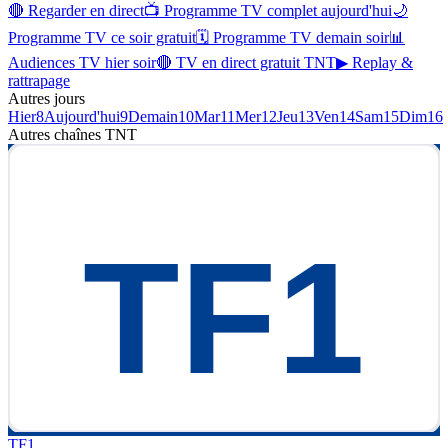
🔴 Regarder en direct
📺 Programme TV complet aujourd'hui
🌙
Programme TV ce soir gratuit
🗓 Programme TV demain soir
📊
Audiences TV hier soir
🔴 TV en direct gratuit TNT
▶ Replay &
rattrapage
Autres jours
Hier
8
Aujourd'hui
9
Demain
10
Mar
11
Mer
12
Jeu
13
Ven
14
Sam
15
Dim
16
Autres chaînes
TNT
TF1