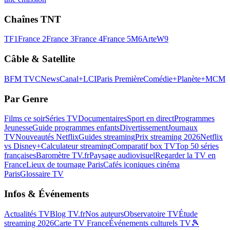
Chaînes TNT
TF1
France 2
France 3
France 4
France 5
M6
Arte
W9
Câble & Satellite
BFM TV
CNews
Canal+
LCI
Paris Première
Comédie+
Planète+
MCM
Par Genre
Films ce soir
Séries TV
Documentaires
Sport en direct
Programmes
Jeunesse
Guide programmes enfants
Divertissement
Journaux
TV
Nouveautés Netflix
Guides streaming
Prix streaming 2026
Netflix
vs Disney+
Calculateur streaming
Comparatif box TV
Top 50 séries
françaises
Baromètre TV.fr
Paysage audiovisuel
Regarder la TV en
France
Lieux de tournage Paris
Cafés iconiques cinéma
Paris
Glossaire TV
Infos & Événements
Actualités TV
Blog TV.fr
Nos auteurs
Observatoire TV
Étude
streaming 2026
Carte TV France
Événements culturels TV
🎾