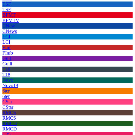
TSF
TSF
BFMT
BFMTV
CNew
CNews
LCI
LCI
FInf
FInfo
Gull
Gulli
T18
T18
Novo
Novo19
6ter
6ter
CSta
CStar
RMCS
RMCS
RMCD
RMCD
C25