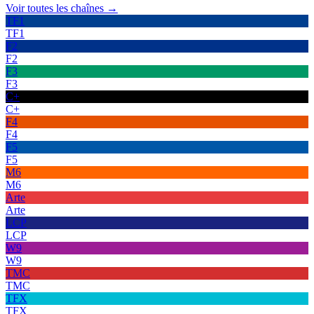
Voir toutes les chaînes →
TF1
TF1
F2
F2
F3
F3
C+
C+
F4
F4
F5
F5
M6
M6
Arte
Arte
LCP
LCP
W9
W9
TMC
TMC
TFX
TFX