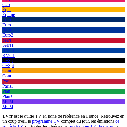
C25
Équi
Équipe
Euro
Euro1
Euro
Euro2
beIN
beIN1
RMC1
RMC1
C+Sp
C+Spt
Com+
Com+
Pari
Paris1
Plan
Plan+
MCM
MCM
TV.fr
est le guide TV en ligne de référence en France. Retrouvez en
un coup d'œil le
programme TV
complet du jour, les émissions
ce
soir à la TV
sur toutes les chaînes, le
programme TV du matin
, le