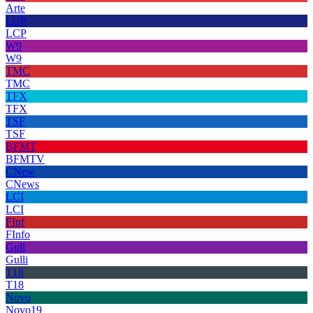
Arte
LCP
LCP
W9
W9
TMC
TMC
TFX
TFX
TSF
TSF
BFMT
BFMTV
CNew
CNews
LCI
LCI
FInf
FInfo
Gull
Gulli
T18
T18
Novo
Novo19