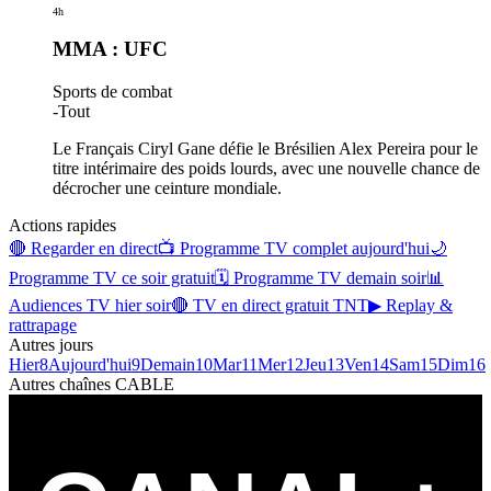
4h
MMA : UFC
Sports de combat
-
Tout
Le Français Ciryl Gane défie le Brésilien Alex Pereira pour le
titre intérimaire des poids lourds, avec une nouvelle chance de
décrocher une ceinture mondiale.
Actions rapides
🔴 Regarder en direct
📺 Programme TV complet aujourd'hui
🌙
Programme TV ce soir gratuit
🗓 Programme TV demain soir
📊
Audiences TV hier soir
🔴 TV en direct gratuit TNT
▶ Replay &
rattrapage
Autres jours
Hier
8
Aujourd'hui
9
Demain
10
Mar
11
Mer
12
Jeu
13
Ven
14
Sam
15
Dim
16
Autres chaînes
CABLE