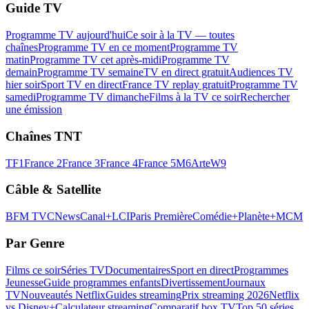
Guide TV
Programme TV aujourd'hui
Ce soir à la TV — toutes
chaînes
Programme TV en ce moment
Programme TV
matin
Programme TV cet après-midi
Programme TV
demain
Programme TV semaine
TV en direct gratuit
Audiences TV
hier soir
Sport TV en direct
France TV replay gratuit
Programme TV
samedi
Programme TV dimanche
Films à la TV ce soir
Rechercher
une émission
Chaînes TNT
TF1
France 2
France 3
France 4
France 5
M6
Arte
W9
Câble & Satellite
BFM TV
CNews
Canal+
LCI
Paris Première
Comédie+
Planète+
MCM
Par Genre
Films ce soir
Séries TV
Documentaires
Sport en direct
Programmes
Jeunesse
Guide programmes enfants
Divertissement
Journaux
TV
Nouveautés Netflix
Guides streaming
Prix streaming 2026
Netflix
vs Disney+
Calculateur streaming
Comparatif box TV
Top 50 séries