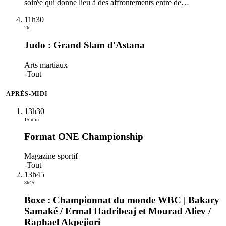
soirée qui donne lieu à des affrontements entre de
…
11h30
2h
Judo : Grand Slam d'Astana
Arts martiaux
-
Tout
APRÈS-MIDI
13h30
15 min
Format ONE Championship
Magazine sportif
-
Tout
13h45
3h45
Boxe : Championnat du monde WBC | Bakary
Samaké / Ermal Hadribeaj et Mourad Aliev /
Raphael Akpejiori