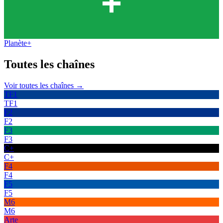
Planète+
Toutes les
chaînes
Voir toutes les chaînes →
TF1
TF1
F2
F2
F3
F3
C+
C+
F4
F4
F5
F5
M6
M6
Arte