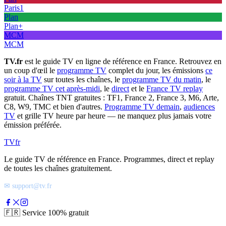
Paris1
Plan
Plan+
MCM
MCM
TV.fr
est le guide TV en ligne de référence en France. Retrouvez en
un coup d'œil le
programme TV
complet du jour, les émissions
ce
soir à la TV
sur toutes les chaînes, le
programme TV du matin
, le
programme TV cet après-midi
, le
direct
et le
France TV replay
gratuit. Chaînes TNT gratuites : TF1, France 2, France 3, M6, Arte,
C8, W9, TMC et bien d'autres.
Programme TV demain
,
audiences
TV
et grille TV heure par heure — ne manquez plus jamais votre
émission préférée.
TV
fr
Le guide TV de référence en France. Programmes, direct et replay
de toutes les chaînes gratuitement.
✉ support@tv.fr
🇫🇷
Service 100% gratuit