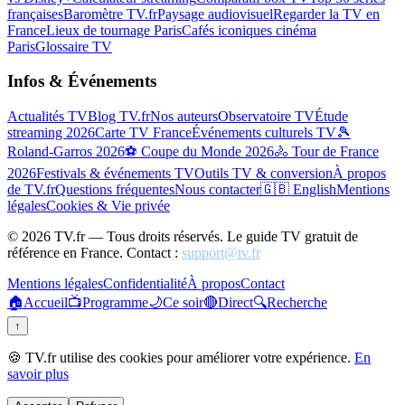
françaises
Baromètre TV.fr
Paysage audiovisuel
Regarder la TV en
France
Lieux de tournage Paris
Cafés iconiques cinéma
Paris
Glossaire TV
Infos & Événements
Actualités TV
Blog TV.fr
Nos auteurs
Observatoire TV
Étude
streaming 2026
Carte TV France
Événements culturels TV
🎾
Roland-Garros 2026
⚽ Coupe du Monde 2026
🚴 Tour de France
2026
Festivals & événements TV
Outils TV & conversion
À propos
de TV.fr
Questions fréquentes
Nous contacter
🇬🇧 English
Mentions
légales
Cookies & Vie privée
©
2026
TV.fr — Tous droits réservés. Le guide TV gratuit de
référence en France. Contact :
support@tv.fr
Mentions légales
Confidentialité
À propos
Contact
🏠
Accueil
📺
Programme
🌙
Ce soir
🔴
Direct
🔍
Recherche
↑
🍪 TV.fr utilise des cookies pour améliorer votre expérience.
En
savoir plus