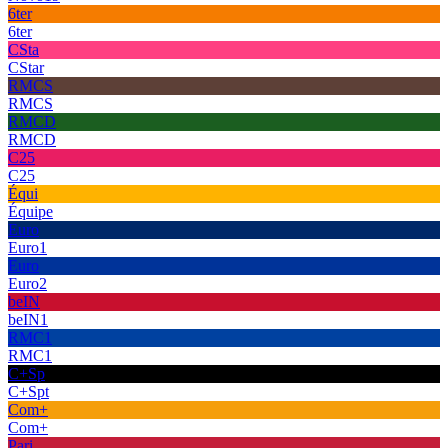
6ter
6ter
CSta
CStar
RMCS
RMCS
RMCD
RMCD
C25
C25
Équi
Équipe
Euro
Euro1
Euro
Euro2
beIN
beIN1
RMC1
RMC1
C+Sp
C+Spt
Com+
Com+
Pari