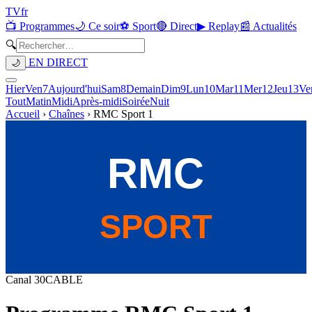
TV
fr
📺 Programmes
🌙 Ce soir
⚽ Sport
🔴 Direct
▶ Replay
📰 Actualités
🔍
EN DIRECT
🌙
Hier
Ven
7
Aujourd'hui
Sam
8
Demain
Dim
9
Lun
10
Mar
11
Mer
12
Jeu
13
Ve
Tout
Matin
Midi
Après-midi
Soirée
Nuit
Accueil
›
Chaînes
›
RMC Sport 1
Canal
30
CABLE