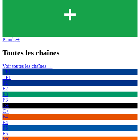
Planète+
Toutes les
chaînes
Voir toutes les chaînes →
TF1
TF1
F2
F2
F3
F3
C+
C+
F4
F4
F5
F5
M6