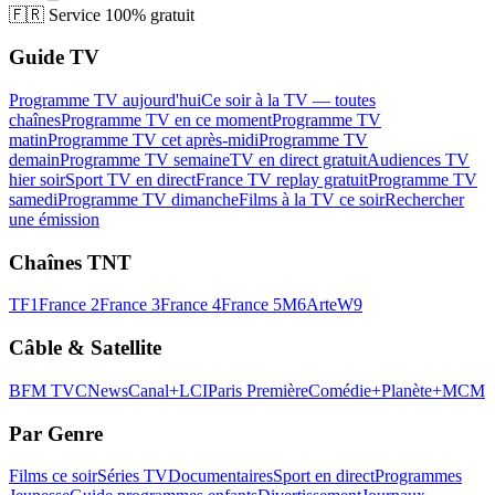
🇫🇷
Service 100% gratuit
Guide TV
Programme TV aujourd'hui
Ce soir à la TV — toutes
chaînes
Programme TV en ce moment
Programme TV
matin
Programme TV cet après-midi
Programme TV
demain
Programme TV semaine
TV en direct gratuit
Audiences TV
hier soir
Sport TV en direct
France TV replay gratuit
Programme TV
samedi
Programme TV dimanche
Films à la TV ce soir
Rechercher
une émission
Chaînes TNT
TF1
France 2
France 3
France 4
France 5
M6
Arte
W9
Câble & Satellite
BFM TV
CNews
Canal+
LCI
Paris Première
Comédie+
Planète+
MCM
Par Genre
Films ce soir
Séries TV
Documentaires
Sport en direct
Programmes