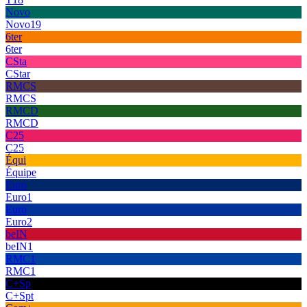
Novo
Novo19
6ter
6ter
CSta
CStar
RMCS
RMCS
RMCD
RMCD
C25
C25
Équi
Équipe
Euro
Euro1
Euro
Euro2
beIN
beIN1
RMC1
RMC1
C+Sp
C+Spt