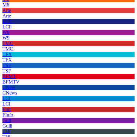
M6
Arte
Arte
LCP
LCP
W9
W9
TMC
TMC
TFX
TFX
TSF
TSF
BFMT
BFMTV
CNew
CNews
LCI
LCI
FInf
FInfo
Gull
Gulli
T18
T18