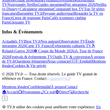
Jeunesse
Guide programmes enfants
Divertissement
Journaux
TV
Nouveautés Netflix
Guides streaming
Prix streaming 2026
Netflix
vs Disney+
Calculateur streaming
Comparatif box TV
Top 50 séries
françaises
Baromètre TV.fr
Paysage audiovisuel
Regarder la TV en
France
Lieux de tournage Paris
Cafés iconiques cinéma
Paris
Glossaire TV
Infos & Événements
Actualités TV
Blog TV.fr
Nos auteurs
Observatoire TV
Étude
streaming 2026
Carte TV France
Événements culturels TV
🎾
Roland-Garros 2026
⚽ Coupe du Monde 2026
🚴 Tour de France
2026
Festivals & événements TV
Outils TV & conversion
À propos
de TV.fr
Questions fréquentes
Nous contacter
🇬🇧 English
Mentions
légales
Cookies & Vie privée
©
2026
TV.fr — Tous droits réservés. Le guide TV gratuit de
référence en France. Contact :
support@tv.fr
Mentions légales
Confidentialité
À propos
Contact
🏠
Accueil
📺
Programme
🌙
Ce soir
🔴
Direct
🔍
Recherche
↑
🍪 TV.fr utilise des cookies pour améliorer votre expérience.
En