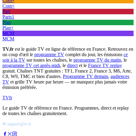
Com+
Com+
Pari
Paris1
Plan
Plan+
MCM
MCM
TV.fr
est le guide TV en ligne de référence en France. Retrouvez en
un coup d'œil le
programme TV
complet du jour, les émissions
ce
soir à la TV
sur toutes les chaînes, le
programme TV du matin
, le
programme TV cet après-midi
, le
direct
et le
France TV replay
gratuit. Chaînes TNT gratuites : TF1, France 2, France 3, M6, Arte,
C8, W9, TMC et bien d'autres.
Programme TV demain
,
audiences
TV
et grille TV heure par heure — ne manquez plus jamais votre
émission préférée.
TV
fr
Le guide TV de référence en France. Programmes, direct et replay
de toutes les chaînes gratuitement.
✉ support@tv.fr