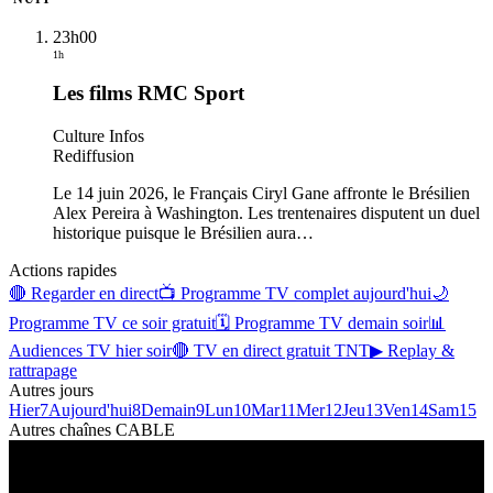
23h00
1h
Les films RMC Sport
Culture Infos
Rediffusion
Le 14 juin 2026, le Français Ciryl Gane affronte le Brésilien
Alex Pereira à Washington. Les trentenaires disputent un duel
historique puisque le Brésilien aura
…
Actions rapides
🔴 Regarder en direct
📺 Programme TV complet aujourd'hui
🌙
Programme TV ce soir gratuit
🗓 Programme TV demain soir
📊
Audiences TV hier soir
🔴 TV en direct gratuit TNT
▶ Replay &
rattrapage
Autres jours
Hier
7
Aujourd'hui
8
Demain
9
Lun
10
Mar
11
Mer
12
Jeu
13
Ven
14
Sam
15
Autres chaînes
CABLE