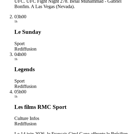
UFC. UFC Fight Night 278. Belal Muhammad - Gabriel
Bonfim. A Las Vegas (Nevada).
03h00
1h
Le Sunday
Sport
Rediffusion
04h00
1h
Legends
Sport
Rediffusion
05h00
1h
Les films RMC Sport
Culture Infos
Rediffusion
Le 14 juin 2026, le Français Ciryl Gane affronte le Brésilien