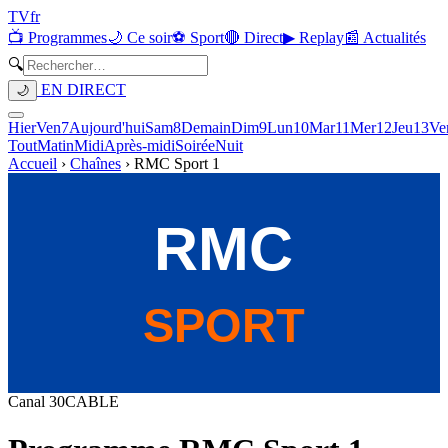
TV
fr
📺 Programmes
🌙 Ce soir
⚽ Sport
🔴 Direct
▶ Replay
📰 Actualités
🔍
EN DIRECT
🌙
Hier
Ven
7
Aujourd'hui
Sam
8
Demain
Dim
9
Lun
10
Mar
11
Mer
12
Jeu
13
Ve
Tout
Matin
Midi
Après-midi
Soirée
Nuit
Accueil
›
Chaînes
›
RMC Sport 1
Canal
30
CABLE