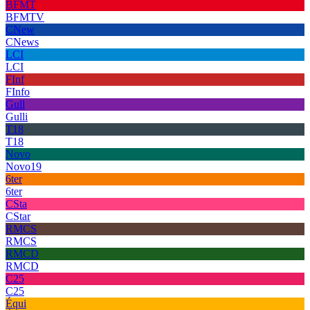
BFMT
BFMTV
CNew
CNews
LCI
LCI
FInf
FInfo
Gull
Gulli
T18
T18
Novo
Novo19
6ter
6ter
CSta
CStar
RMCS
RMCS
RMCD
RMCD
C25
C25
Équi