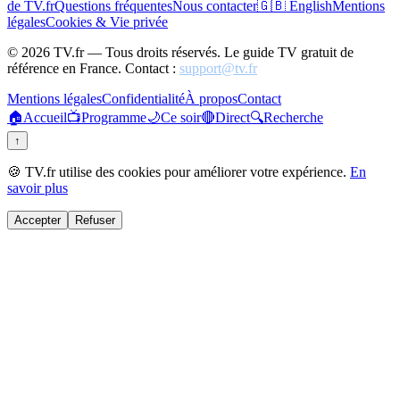
de TV.fr
Questions fréquentes
Nous contacter
🇬🇧 English
Mentions
légales
Cookies & Vie privée
©
2026
TV.fr — Tous droits réservés. Le guide TV gratuit de
référence en France. Contact :
support@tv.fr
Mentions légales
Confidentialité
À propos
Contact
🏠
Accueil
📺
Programme
🌙
Ce soir
🔴
Direct
🔍
Recherche
↑
🍪 TV.fr utilise des cookies pour améliorer votre expérience.
En
savoir plus
Accepter
Refuser