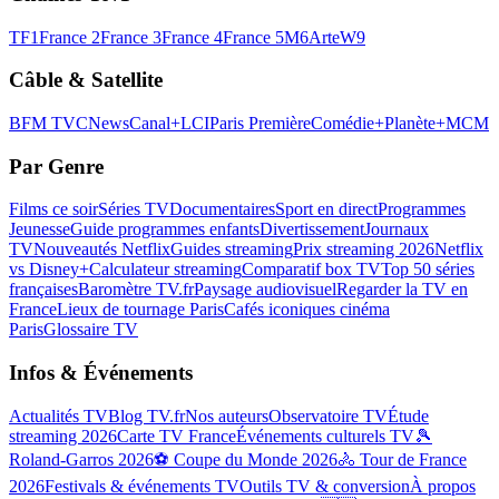
TF1
France 2
France 3
France 4
France 5
M6
Arte
W9
Câble & Satellite
BFM TV
CNews
Canal+
LCI
Paris Première
Comédie+
Planète+
MCM
Par Genre
Films ce soir
Séries TV
Documentaires
Sport en direct
Programmes
Jeunesse
Guide programmes enfants
Divertissement
Journaux
TV
Nouveautés Netflix
Guides streaming
Prix streaming 2026
Netflix
vs Disney+
Calculateur streaming
Comparatif box TV
Top 50 séries
françaises
Baromètre TV.fr
Paysage audiovisuel
Regarder la TV en
France
Lieux de tournage Paris
Cafés iconiques cinéma
Paris
Glossaire TV
Infos & Événements
Actualités TV
Blog TV.fr
Nos auteurs
Observatoire TV
Étude
streaming 2026
Carte TV France
Événements culturels TV
🎾
Roland-Garros 2026
⚽ Coupe du Monde 2026
🚴 Tour de France
2026
Festivals & événements TV
Outils TV & conversion
À propos