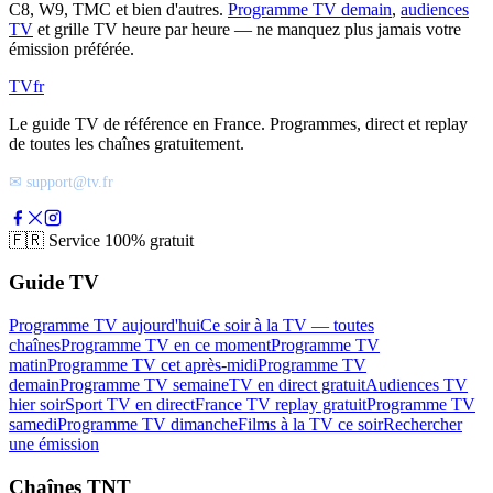
C8, W9, TMC et bien d'autres.
Programme TV demain
,
audiences
TV
et grille TV heure par heure — ne manquez plus jamais votre
émission préférée.
TV
fr
Le guide TV de référence en France. Programmes, direct et replay
de toutes les chaînes gratuitement.
✉ support@tv.fr
🇫🇷
Service 100% gratuit
Guide TV
Programme TV aujourd'hui
Ce soir à la TV — toutes
chaînes
Programme TV en ce moment
Programme TV
matin
Programme TV cet après-midi
Programme TV
demain
Programme TV semaine
TV en direct gratuit
Audiences TV
hier soir
Sport TV en direct
France TV replay gratuit
Programme TV
samedi
Programme TV dimanche
Films à la TV ce soir
Rechercher
une émission
Chaînes TNT