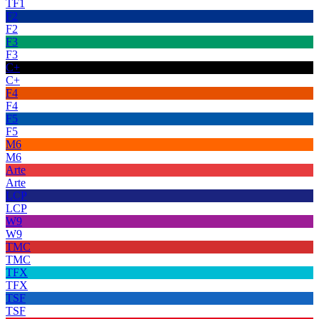
TF1
F2
F2
F3
F3
C+
C+
F4
F4
F5
F5
M6
M6
Arte
Arte
LCP
LCP
W9
W9
TMC
TMC
TFX
TFX
TSF
TSF