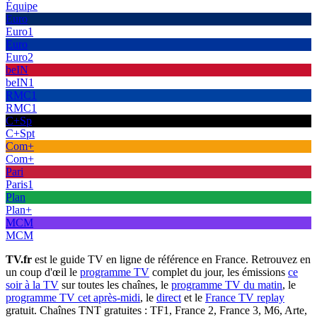
Équipe
Euro
Euro1
Euro
Euro2
beIN
beIN1
RMC1
RMC1
C+Sp
C+Spt
Com+
Com+
Pari
Paris1
Plan
Plan+
MCM
MCM
TV.fr
est le guide TV en ligne de référence en France. Retrouvez en
un coup d'œil le
programme TV
complet du jour, les émissions
ce
soir à la TV
sur toutes les chaînes, le
programme TV du matin
, le
programme TV cet après-midi
, le
direct
et le
France TV replay
gratuit. Chaînes TNT gratuites : TF1, France 2, France 3, M6, Arte,