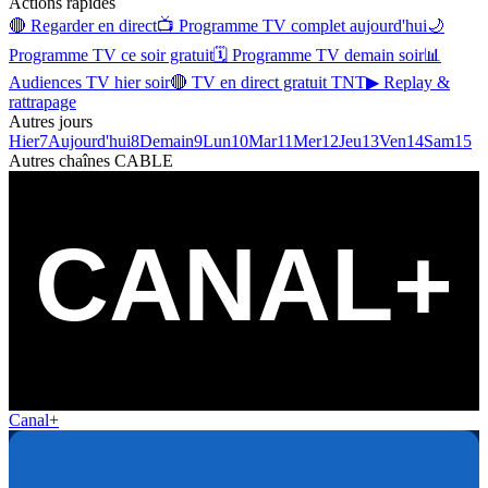
Actions rapides
🔴 Regarder en direct
📺 Programme TV complet aujourd'hui
🌙
Programme TV ce soir gratuit
🗓 Programme TV demain soir
📊
Audiences TV hier soir
🔴 TV en direct gratuit TNT
▶ Replay &
rattrapage
Autres jours
Hier
7
Aujourd'hui
8
Demain
9
Lun
10
Mar
11
Mer
12
Jeu
13
Ven
14
Sam
15
Autres chaînes
CABLE
Canal+