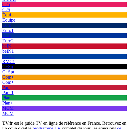
C25
C25
Équi
Équipe
Euro
Euro1
Euro
Euro2
beIN
beIN1
RMC1
RMC1
C+Sp
C+Spt
Com+
Com+
Pari
Paris1
Plan
Plan+
MCM
MCM
TV.fr
est le guide TV en ligne de référence en France. Retrouvez en
un coup d'œil le
programme TV
complet du jour, les émissions
ce