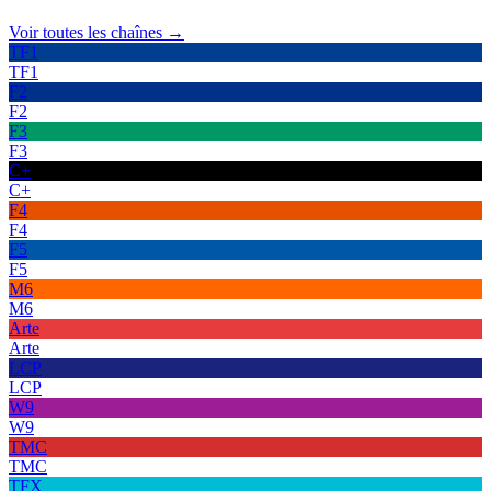
Voir toutes les chaînes →
TF1
TF1
F2
F2
F3
F3
C+
C+
F4
F4
F5
F5
M6
M6
Arte
Arte
LCP
LCP
W9
W9
TMC
TMC
TFX