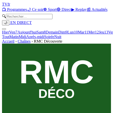
TV
fr
📺 Programmes
🌙 Ce soir
⚽ Sport
🔴 Direct
▶ Replay
📰 Actualités
🔍
EN DIRECT
🌙
Hier
Ven
7
Aujourd'hui
Sam
8
Demain
Dim
9
Lun
10
Mar
11
Mer
12
Jeu
13
Ve
Tout
Matin
Midi
Après-midi
Soirée
Nuit
Accueil
›
Chaînes
›
RMC Découverte