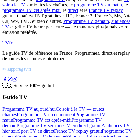
soir à la TV
sur toutes les chaînes, le
programme TV du matin
, le
programme TV cet après-midi
, le
direct
et le
France TV replay
gratuit. Chaînes TNT gratuites : TF1, France 2, France 3, M6, Arte,
C8, W9, TMC et bien d'autres.
Programme TV demain
,
audiences
TV
et grille TV heure par heure — ne manquez plus jamais votre
émission préférée.
TV
fr
Le guide TV de référence en France. Programmes, direct et replay
de toutes les chaînes gratuitement.
✉ support@tv.fr
🇫🇷
Service 100% gratuit
Guide TV
Programme TV aujourd'hui
Ce soir à la TV — toutes
chaînes
Programme TV en ce moment
Programme TV
matin
Programme TV cet après-midi
Programme TV
demain
Programme TV semaine
TV en direct gratuit
Audiences TV
hier soir
Sport TV en direct
France TV replay gratuit
Programme TV
samedi
Programme TV dimanche
Films à la TV ce soir
Rechercher