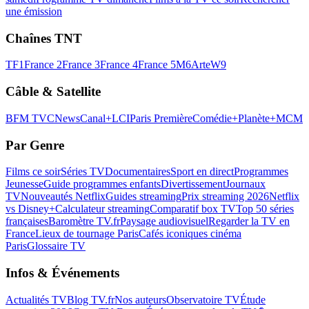
une émission
Chaînes TNT
TF1
France 2
France 3
France 4
France 5
M6
Arte
W9
Câble & Satellite
BFM TV
CNews
Canal+
LCI
Paris Première
Comédie+
Planète+
MCM
Par Genre
Films ce soir
Séries TV
Documentaires
Sport en direct
Programmes
Jeunesse
Guide programmes enfants
Divertissement
Journaux
TV
Nouveautés Netflix
Guides streaming
Prix streaming 2026
Netflix
vs Disney+
Calculateur streaming
Comparatif box TV
Top 50 séries
françaises
Baromètre TV.fr
Paysage audiovisuel
Regarder la TV en
France
Lieux de tournage Paris
Cafés iconiques cinéma
Paris
Glossaire TV
Infos & Événements
Actualités TV
Blog TV.fr
Nos auteurs
Observatoire TV
Étude