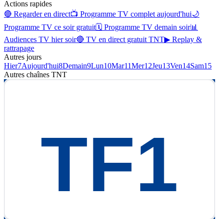
Actions rapides
🔴 Regarder en direct
📺 Programme TV complet aujourd'hui
🌙
Programme TV ce soir gratuit
🗓 Programme TV demain soir
📊
Audiences TV hier soir
🔴 TV en direct gratuit TNT
▶ Replay &
rattrapage
Autres jours
Hier
7
Aujourd'hui
8
Demain
9
Lun
10
Mar
11
Mer
12
Jeu
13
Ven
14
Sam
15
Autres chaînes
TNT