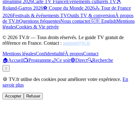
streaming 2026
Carte TV France
Événements culturels TV
🎾
Roland-Garros 2026
⚽ Coupe du Monde 2026
🚴 Tour de France
2026
Festivals & événements TV
Outils TV & conversion
À propos
de TV.fr
Questions fréquentes
Nous contacter
🇬🇧 English
Mentions
légales
Cookies & Vie privée
©
2026
TV.fr — Tous droits réservés. Le guide TV gratuit de
référence en France. Contact :
support@tv.fr
Mentions légales
Confidentialité
À propos
Contact
🏠
Accueil
📺
Programme
🌙
Ce soir
🔴
Direct
🔍
Recherche
↑
🍪 TV.fr utilise des cookies pour améliorer votre expérience.
En
savoir plus
Accepter
Refuser