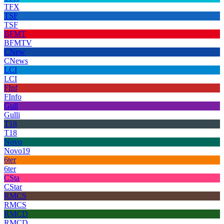
TFX
TSF
TSF
BFMT
BFMTV
CNew
CNews
LCI
LCI
FInf
FInfo
Gull
Gulli
T18
T18
Novo
Novo19
6ter
6ter
CSta
CStar
RMCS
RMCS
RMCD
RMCD