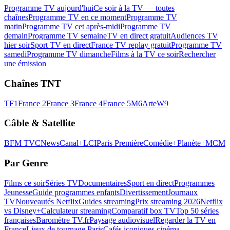
Programme TV aujourd'hui
Ce soir à la TV — toutes
chaînes
Programme TV en ce moment
Programme TV
matin
Programme TV cet après-midi
Programme TV
demain
Programme TV semaine
TV en direct gratuit
Audiences TV
hier soir
Sport TV en direct
France TV replay gratuit
Programme TV
samedi
Programme TV dimanche
Films à la TV ce soir
Rechercher
une émission
Chaînes TNT
TF1
France 2
France 3
France 4
France 5
M6
Arte
W9
Câble & Satellite
BFM TV
CNews
Canal+
LCI
Paris Première
Comédie+
Planète+
MCM
Par Genre
Films ce soir
Séries TV
Documentaires
Sport en direct
Programmes
Jeunesse
Guide programmes enfants
Divertissement
Journaux
TV
Nouveautés Netflix
Guides streaming
Prix streaming 2026
Netflix
vs Disney+
Calculateur streaming
Comparatif box TV
Top 50 séries
françaises
Baromètre TV.fr
Paysage audiovisuel
Regarder la TV en
France
Lieux de tournage Paris
Cafés iconiques cinéma