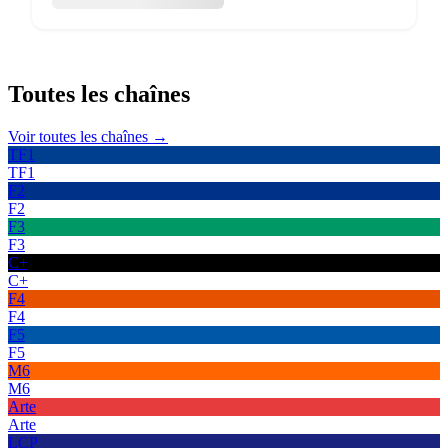
Toutes les
chaînes
Voir toutes les chaînes →
TF1
TF1
F2
F2
F3
F3
C+
C+
F4
F4
F5
F5
M6
M6
Arte
Arte
LCP