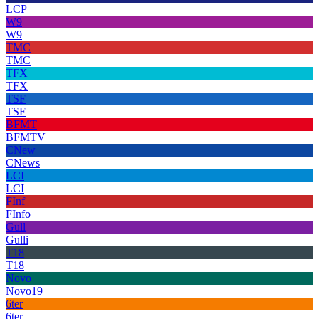
LCP
W9
W9
TMC
TMC
TFX
TFX
TSF
TSF
BFMT
BFMTV
CNew
CNews
LCI
LCI
FInf
FInfo
Gull
Gulli
T18
T18
Novo
Novo19
6ter
6ter