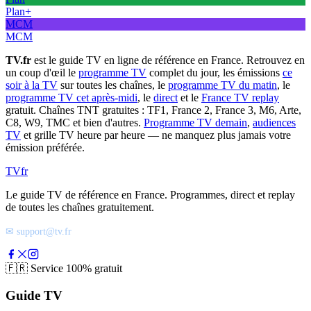
Plan+
MCM
MCM
TV.fr
est le guide TV en ligne de référence en France. Retrouvez en
un coup d'œil le
programme TV
complet du jour, les émissions
ce
soir à la TV
sur toutes les chaînes, le
programme TV du matin
, le
programme TV cet après-midi
, le
direct
et le
France TV replay
gratuit. Chaînes TNT gratuites : TF1, France 2, France 3, M6, Arte,
C8, W9, TMC et bien d'autres.
Programme TV demain
,
audiences
TV
et grille TV heure par heure — ne manquez plus jamais votre
émission préférée.
TV
fr
Le guide TV de référence en France. Programmes, direct et replay
de toutes les chaînes gratuitement.
✉ support@tv.fr
🇫🇷
Service 100% gratuit
Guide TV