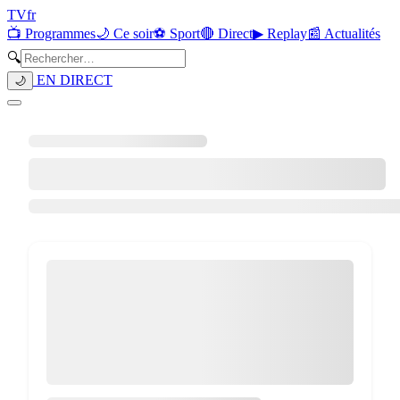
TV
fr
📺 Programmes
🌙 Ce soir
⚽ Sport
🔴 Direct
▶ Replay
📰 Actualités
🔍
EN DIRECT
🌙