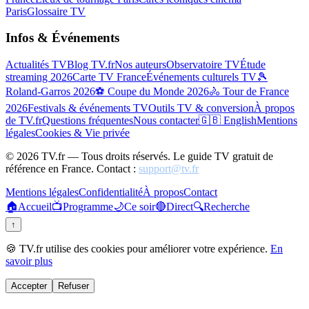
Paris
Glossaire TV
Infos & Événements
Actualités TV
Blog TV.fr
Nos auteurs
Observatoire TV
Étude
streaming 2026
Carte TV France
Événements culturels TV
🎾
Roland-Garros 2026
⚽ Coupe du Monde 2026
🚴 Tour de France
2026
Festivals & événements TV
Outils TV & conversion
À propos
de TV.fr
Questions fréquentes
Nous contacter
🇬🇧 English
Mentions
légales
Cookies & Vie privée
©
2026
TV.fr — Tous droits réservés. Le guide TV gratuit de
référence en France. Contact :
support@tv.fr
Mentions légales
Confidentialité
À propos
Contact
🏠
Accueil
📺
Programme
🌙
Ce soir
🔴
Direct
🔍
Recherche
↑
🍪 TV.fr utilise des cookies pour améliorer votre expérience.
En
savoir plus
Accepter
Refuser