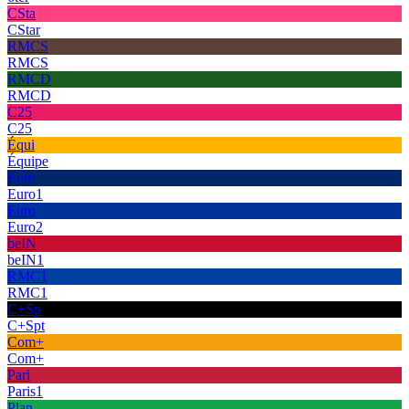
CSta
CStar
RMCS
RMCS
RMCD
RMCD
C25
C25
Équi
Équipe
Euro
Euro1
Euro
Euro2
beIN
beIN1
RMC1
RMC1
C+Sp
C+Spt
Com+
Com+
Pari
Paris1
Plan