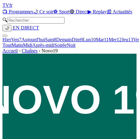
TV
fr
📺 Programmes
🌙 Ce soir
⚽ Sport
🔴 Direct
▶ Replay
📰 Actualités
🔍
EN DIRECT
🌙
Hier
Ven
7
Aujourd'hui
Sam
8
Demain
Dim
9
Lun
10
Mar
11
Mer
12
Jeu
13
Ve
Tout
Matin
Midi
Après-midi
Soirée
Nuit
Accueil
›
Chaînes
›
Novo19