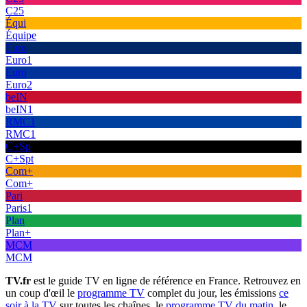
C25
Équi
Équipe
Euro
Euro1
Euro
Euro2
beIN
beIN1
RMC1
RMC1
C+Sp
C+Spt
Com+
Com+
Pari
Paris1
Plan
Plan+
MCM
MCM
TV.fr
est le guide TV en ligne de référence en France. Retrouvez en
un coup d'œil le
programme TV
complet du jour, les émissions
ce
soir à la TV
sur toutes les chaînes, le
programme TV du matin
, le