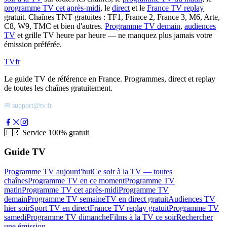
programme TV cet après-midi
, le
direct
et le
France TV replay
gratuit. Chaînes TNT gratuites : TF1, France 2, France 3, M6, Arte,
C8, W9, TMC et bien d'autres.
Programme TV demain
,
audiences
TV
et grille TV heure par heure — ne manquez plus jamais votre
émission préférée.
TV
fr
Le guide TV de référence en France. Programmes, direct et replay
de toutes les chaînes gratuitement.
✉ support@tv.fr
🇫🇷
Service 100% gratuit
Guide TV
Programme TV aujourd'hui
Ce soir à la TV — toutes
chaînes
Programme TV en ce moment
Programme TV
matin
Programme TV cet après-midi
Programme TV
demain
Programme TV semaine
TV en direct gratuit
Audiences TV
hier soir
Sport TV en direct
France TV replay gratuit
Programme TV
samedi
Programme TV dimanche
Films à la TV ce soir
Rechercher
une émission