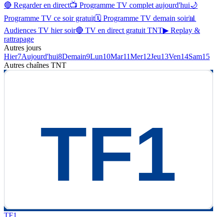
🔴 Regarder en direct
📺 Programme TV complet aujourd'hui
🌙
Programme TV ce soir gratuit
🗓 Programme TV demain soir
📊
Audiences TV hier soir
🔴 TV en direct gratuit TNT
▶ Replay &
rattrapage
Autres jours
Hier
7
Aujourd'hui
8
Demain
9
Lun
10
Mar
11
Mer
12
Jeu
13
Ven
14
Sam
15
Autres chaînes
TNT
TF1