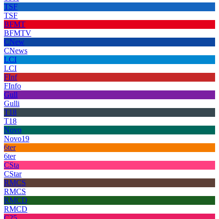
TSF
TSF
BFMT
BFMTV
CNew
CNews
LCI
LCI
FInf
FInfo
Gull
Gulli
T18
T18
Novo
Novo19
6ter
6ter
CSta
CStar
RMCS
RMCS
RMCD
RMCD
C25