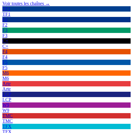
Voir toutes les chaînes →
TF1
TF1
F2
F2
F3
F3
C+
C+
F4
F4
F5
F5
M6
M6
Arte
Arte
LCP
LCP
W9
W9
TMC
TMC
TFX
TFX