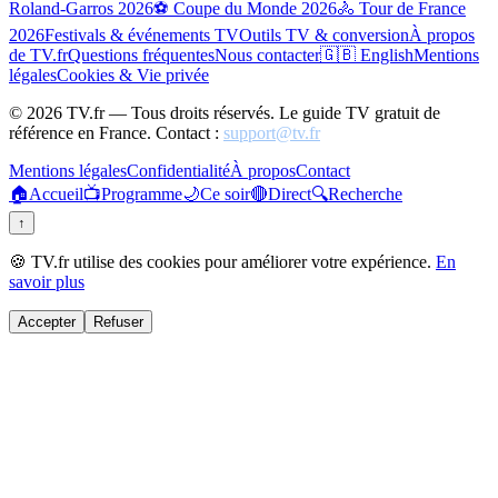
Roland-Garros 2026
⚽ Coupe du Monde 2026
🚴 Tour de France
2026
Festivals & événements TV
Outils TV & conversion
À propos
de TV.fr
Questions fréquentes
Nous contacter
🇬🇧 English
Mentions
légales
Cookies & Vie privée
©
2026
TV.fr — Tous droits réservés. Le guide TV gratuit de
référence en France. Contact :
support@tv.fr
Mentions légales
Confidentialité
À propos
Contact
🏠
Accueil
📺
Programme
🌙
Ce soir
🔴
Direct
🔍
Recherche
↑
🍪 TV.fr utilise des cookies pour améliorer votre expérience.
En
savoir plus
Accepter
Refuser