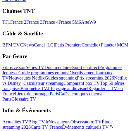
Chaînes TNT
TF1
France 2
France 3
France 4
France 5
M6
Arte
W9
Câble & Satellite
BFM TV
CNews
Canal+
LCI
Paris Première
Comédie+
Planète+
MCM
Par Genre
Films ce soir
Séries TV
Documentaires
Sport en direct
Programmes
Jeunesse
Guide programmes enfants
Divertissement
Journaux
TV
Nouveautés Netflix
Guides streaming
Prix streaming 2026
Netflix
vs Disney+
Calculateur streaming
Comparatif box TV
Top 50 séries
françaises
Baromètre TV.fr
Paysage audiovisuel
Regarder la TV en
France
Lieux de tournage Paris
Cafés iconiques cinéma
Paris
Glossaire TV
Infos & Événements
Actualités TV
Blog TV.fr
Nos auteurs
Observatoire TV
Étude
streaming 2026
Carte TV France
Événements culturels TV
🎾