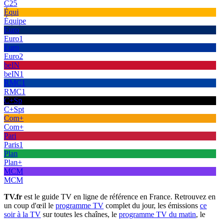
C25
Équi
Équipe
Euro
Euro1
Euro
Euro2
beIN
beIN1
RMC1
RMC1
C+Sp
C+Spt
Com+
Com+
Pari
Paris1
Plan
Plan+
MCM
MCM
TV.fr
est le guide TV en ligne de référence en France. Retrouvez en
un coup d'œil le
programme TV
complet du jour, les émissions
ce
soir à la TV
sur toutes les chaînes, le
programme TV du matin
, le