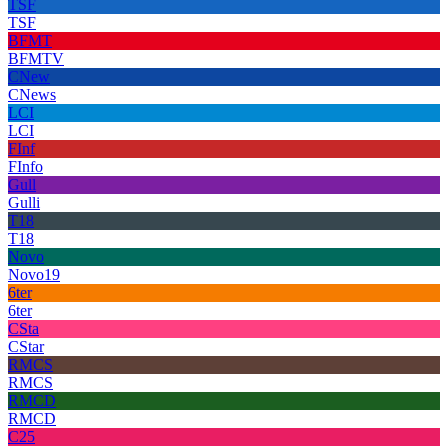
TSF
TSF
BFMT
BFMTV
CNew
CNews
LCI
LCI
FInf
FInfo
Gull
Gulli
T18
T18
Novo
Novo19
6ter
6ter
CSta
CStar
RMCS
RMCS
RMCD
RMCD
C25