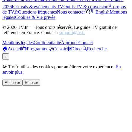
2026
Festivals & événements TV
Outils TV & conversion
À propos
de TV.fr
Questions fréquentes
Nous contacter
🇬🇧 English
Mentions
légales
Cookies & Vie privée
©
2026
TV.fr — Tous droits réservés. Le guide TV gratuit de
référence en France. Contact :
support@tv.fr
Mentions légales
Confidentialité
À propos
Contact
🏠
Accueil
📺
Programme
🌙
Ce soir
🔴
Direct
🔍
Recherche
↑
🍪 TV.fr utilise des cookies pour améliorer votre expérience.
En
savoir plus
Accepter
Refuser