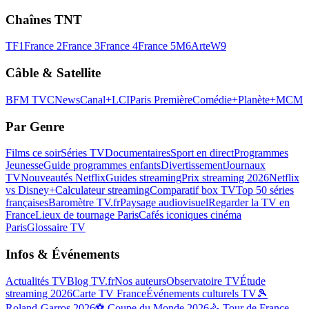
Chaînes TNT
TF1
France 2
France 3
France 4
France 5
M6
Arte
W9
Câble & Satellite
BFM TV
CNews
Canal+
LCI
Paris Première
Comédie+
Planète+
MCM
Par Genre
Films ce soir
Séries TV
Documentaires
Sport en direct
Programmes
Jeunesse
Guide programmes enfants
Divertissement
Journaux
TV
Nouveautés Netflix
Guides streaming
Prix streaming 2026
Netflix
vs Disney+
Calculateur streaming
Comparatif box TV
Top 50 séries
françaises
Baromètre TV.fr
Paysage audiovisuel
Regarder la TV en
France
Lieux de tournage Paris
Cafés iconiques cinéma
Paris
Glossaire TV
Infos & Événements
Actualités TV
Blog TV.fr
Nos auteurs
Observatoire TV
Étude
streaming 2026
Carte TV France
Événements culturels TV
🎾
Roland-Garros 2026
⚽ Coupe du Monde 2026
🚴 Tour de France