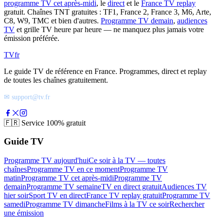
programme TV cet après-midi
, le
direct
et le
France TV replay
gratuit. Chaînes TNT gratuites : TF1, France 2, France 3, M6, Arte,
C8, W9, TMC et bien d'autres.
Programme TV demain
,
audiences
TV
et grille TV heure par heure — ne manquez plus jamais votre
émission préférée.
TV
fr
Le guide TV de référence en France. Programmes, direct et replay
de toutes les chaînes gratuitement.
✉ support@tv.fr
🇫🇷
Service 100% gratuit
Guide TV
Programme TV aujourd'hui
Ce soir à la TV — toutes
chaînes
Programme TV en ce moment
Programme TV
matin
Programme TV cet après-midi
Programme TV
demain
Programme TV semaine
TV en direct gratuit
Audiences TV
hier soir
Sport TV en direct
France TV replay gratuit
Programme TV
samedi
Programme TV dimanche
Films à la TV ce soir
Rechercher
une émission