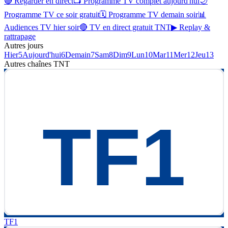
🔴 Regarder en direct
📺 Programme TV complet aujourd'hui
🌙
Programme TV ce soir gratuit
🗓 Programme TV demain soir
📊
Audiences TV hier soir
🔴 TV en direct gratuit TNT
▶ Replay &
rattrapage
Autres jours
Hier
5
Aujourd'hui
6
Demain
7
Sam
8
Dim
9
Lun
10
Mar
11
Mer
12
Jeu
13
Autres chaînes
TNT
TF1