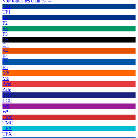
Voir toutes les chaînes →
TF1
TF1
F2
F2
F3
F3
C+
C+
F4
F4
F5
F5
M6
M6
Arte
Arte
LCP
LCP
W9
W9
TMC
TMC
TFX
TFX