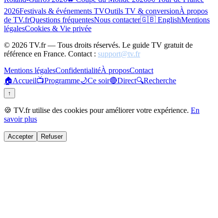
2026
Festivals & événements TV
Outils TV & conversion
À propos
de TV.fr
Questions fréquentes
Nous contacter
🇬🇧 English
Mentions
légales
Cookies & Vie privée
©
2026
TV.fr — Tous droits réservés. Le guide TV gratuit de
référence en France. Contact :
support@tv.fr
Mentions légales
Confidentialité
À propos
Contact
🏠
Accueil
📺
Programme
🌙
Ce soir
🔴
Direct
🔍
Recherche
↑
🍪 TV.fr utilise des cookies pour améliorer votre expérience.
En
savoir plus
Accepter
Refuser