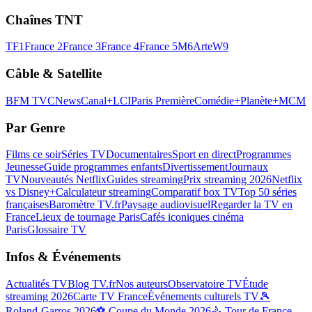
Chaînes TNT
TF1
France 2
France 3
France 4
France 5
M6
Arte
W9
Câble & Satellite
BFM TV
CNews
Canal+
LCI
Paris Première
Comédie+
Planète+
MCM
Par Genre
Films ce soir
Séries TV
Documentaires
Sport en direct
Programmes
Jeunesse
Guide programmes enfants
Divertissement
Journaux
TV
Nouveautés Netflix
Guides streaming
Prix streaming 2026
Netflix
vs Disney+
Calculateur streaming
Comparatif box TV
Top 50 séries
françaises
Baromètre TV.fr
Paysage audiovisuel
Regarder la TV en
France
Lieux de tournage Paris
Cafés iconiques cinéma
Paris
Glossaire TV
Infos & Événements
Actualités TV
Blog TV.fr
Nos auteurs
Observatoire TV
Étude
streaming 2026
Carte TV France
Événements culturels TV
🎾
Roland-Garros 2026
⚽ Coupe du Monde 2026
🚴 Tour de France