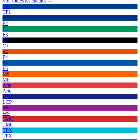
Voir toutes les chaînes →
TF1
TF1
F2
F2
F3
F3
C+
C+
F4
F4
F5
F5
M6
M6
Arte
Arte
LCP
LCP
W9
W9
TMC
TMC
TFX
TFX