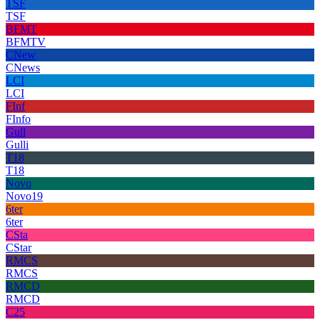
TSF
TSF
BFMT
BFMTV
CNew
CNews
LCI
LCI
FInf
FInfo
Gull
Gulli
T18
T18
Novo
Novo19
6ter
6ter
CSta
CStar
RMCS
RMCS
RMCD
RMCD
C25