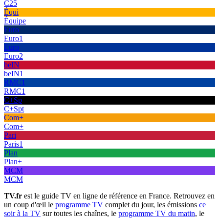
C25
Équi
Équipe
Euro
Euro1
Euro
Euro2
beIN
beIN1
RMC1
RMC1
C+Sp
C+Spt
Com+
Com+
Pari
Paris1
Plan
Plan+
MCM
MCM
TV.fr
est le guide TV en ligne de référence en France. Retrouvez en
un coup d'œil le
programme TV
complet du jour, les émissions
ce
soir à la TV
sur toutes les chaînes, le
programme TV du matin
, le