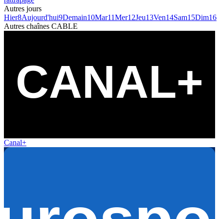
Autres jours
Hier
8
Aujourd'hui
9
Demain
10
Mar
11
Mer
12
Jeu
13
Ven
14
Sam
15
Dim
16
Autres chaînes
CABLE
Canal+