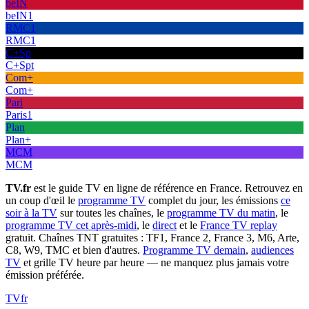
beIN
beIN1
RMC1
RMC1
C+Sp
C+Spt
Com+
Com+
Pari
Paris1
Plan
Plan+
MCM
MCM
TV.fr
est le guide TV en ligne de référence en France. Retrouvez en
un coup d'œil le
programme TV
complet du jour, les émissions
ce
soir à la TV
sur toutes les chaînes, le
programme TV du matin
, le
programme TV cet après-midi
, le
direct
et le
France TV replay
gratuit. Chaînes TNT gratuites : TF1, France 2, France 3, M6, Arte,
C8, W9, TMC et bien d'autres.
Programme TV demain
,
audiences
TV
et grille TV heure par heure — ne manquez plus jamais votre
émission préférée.
TV
fr