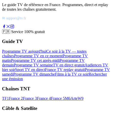
Le guide TV de référence en France. Programmes, direct et replay
de toutes les chaînes gratuitement.
✉ support@tv.fr
🇫🇷
Service 100% gratuit
Guide TV
Programme TV aujourd'hui
Ce soir à la TV — toutes
chaînes
Programme TV en ce moment
Programme TV
matin
Programme TV cet après-midi
Programme TV
demain
Programme TV semaine
TV en direct gratuit
Audiences TV
hier soir
Sport TV en direct
France TV replay gratuit
Programme TV
samedi
Programme TV dimanche
Films à la TV ce soir
Rechercher
une émission
Chaînes TNT
TF1
France 2
France 3
France 4
France 5
M6
Arte
W9
Câble & Satellite