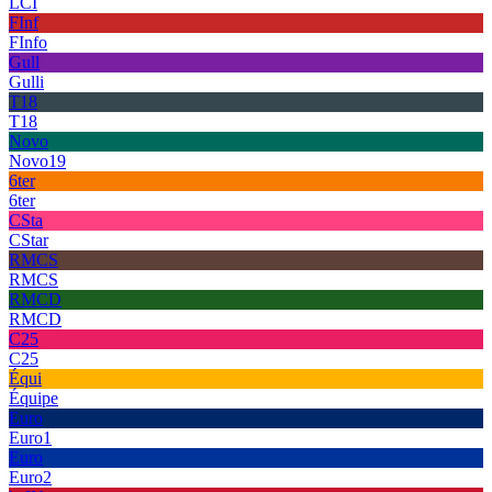
LCI
FInf
FInfo
Gull
Gulli
T18
T18
Novo
Novo19
6ter
6ter
CSta
CStar
RMCS
RMCS
RMCD
RMCD
C25
C25
Équi
Équipe
Euro
Euro1
Euro
Euro2