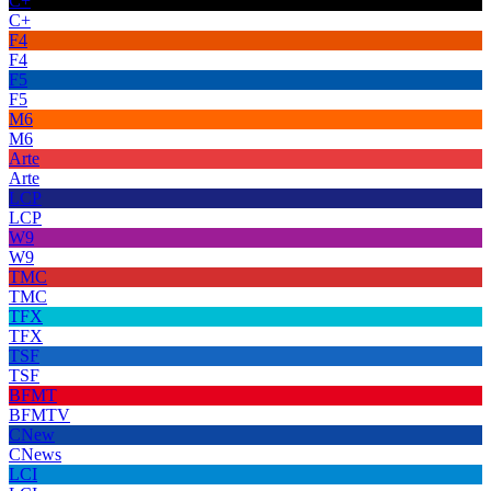
C+
C+
F4
F4
F5
F5
M6
M6
Arte
Arte
LCP
LCP
W9
W9
TMC
TMC
TFX
TFX
TSF
TSF
BFMT
BFMTV
CNew
CNews
LCI