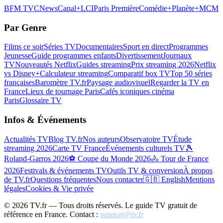
BFM TV
CNews
Canal+
LCI
Paris Première
Comédie+
Planète+
MCM
Par Genre
Films ce soir
Séries TV
Documentaires
Sport en direct
Programmes
Jeunesse
Guide programmes enfants
Divertissement
Journaux
TV
Nouveautés Netflix
Guides streaming
Prix streaming 2026
Netflix
vs Disney+
Calculateur streaming
Comparatif box TV
Top 50 séries
françaises
Baromètre TV.fr
Paysage audiovisuel
Regarder la TV en
France
Lieux de tournage Paris
Cafés iconiques cinéma
Paris
Glossaire TV
Infos & Événements
Actualités TV
Blog TV.fr
Nos auteurs
Observatoire TV
Étude
streaming 2026
Carte TV France
Événements culturels TV
🎾
Roland-Garros 2026
⚽ Coupe du Monde 2026
🚴 Tour de France
2026
Festivals & événements TV
Outils TV & conversion
À propos
de TV.fr
Questions fréquentes
Nous contacter
🇬🇧 English
Mentions
légales
Cookies & Vie privée
©
2026
TV.fr — Tous droits réservés. Le guide TV gratuit de
référence en France. Contact :
support@tv.fr