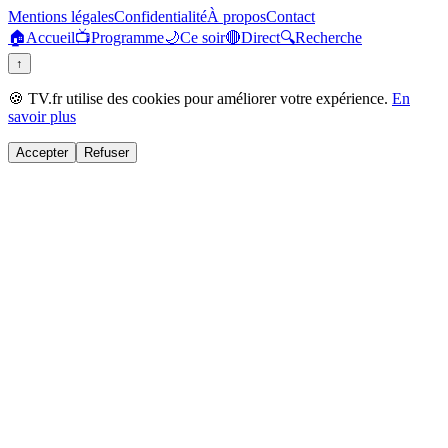
Mentions légales
Confidentialité
À propos
Contact
🏠
Accueil
📺
Programme
🌙
Ce soir
🔴
Direct
🔍
Recherche
↑
🍪 TV.fr utilise des cookies pour améliorer votre expérience.
En
savoir plus
Accepter
Refuser