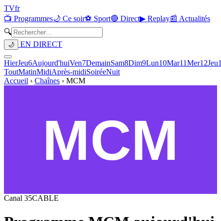
TV
fr
📺 Programmes
🌙 Ce soir
⚽ Sport
🔴 Direct
▶ Replay
📰 Actualités
🔍
EN DIRECT
🌙
Hier
Jeu
6
Aujourd'hui
Ven
7
Demain
Sam
8
Dim
9
Lun
10
Mar
11
Mer
12
Jeu
Tout
Matin
Midi
Après-midi
Soirée
Nuit
Accueil
›
Chaînes
›
MCM
Canal
35
CABLE