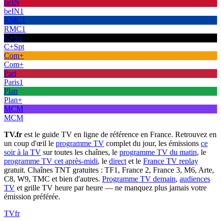
beIN
beIN1
RMC1
RMC1
C+Sp
C+Spt
Com+
Com+
Pari
Paris1
Plan
Plan+
MCM
MCM
TV.fr
est le guide TV en ligne de référence en France. Retrouvez en
un coup d'œil le
programme TV
complet du jour, les émissions
ce
soir à la TV
sur toutes les chaînes, le
programme TV du matin
, le
programme TV cet après-midi
, le
direct
et le
France TV replay
gratuit. Chaînes TNT gratuites : TF1, France 2, France 3, M6, Arte,
C8, W9, TMC et bien d'autres.
Programme TV demain
,
audiences
TV
et grille TV heure par heure — ne manquez plus jamais votre
émission préférée.
TV
fr