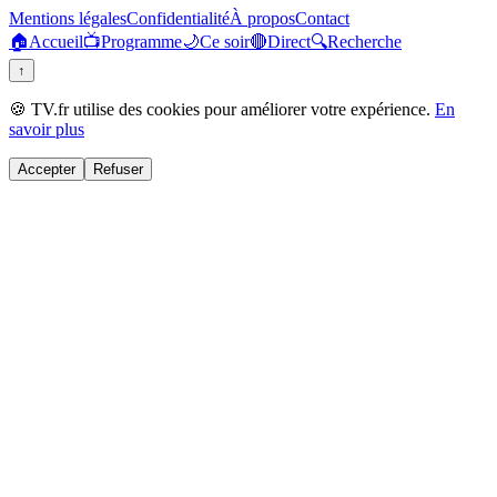
Mentions légales
Confidentialité
À propos
Contact
🏠
Accueil
📺
Programme
🌙
Ce soir
🔴
Direct
🔍
Recherche
↑
🍪 TV.fr utilise des cookies pour améliorer votre expérience.
En
savoir plus
Accepter
Refuser