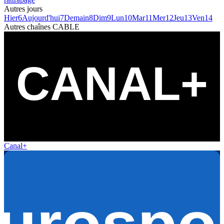
Autres jours
Hier
6
Aujourd'hui
7
Demain
8
Dim
9
Lun
10
Mar
11
Mer
12
Jeu
13
Ven
14
Autres chaînes
CABLE
Canal+