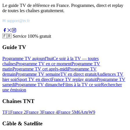
Le guide TV de référence en France. Programmes, direct et replay
de toutes les chaînes gratuitement.
✉ support@tv.fr
🇫🇷
Service 100% gratuit
Guide TV
Programme TV aujourd'hui
Ce soir à la TV — toutes
chaînes
Programme TV en ce moment
Programme TV
matin
Programme TV cet après-midi
Programme TV
demain
Programme TV semaine
TV en direct gratuit
Audiences TV
hier soir
Sport TV en direct
France TV replay gratuit
Programme TV
samedi
Programme TV dimanche
Films à la TV ce soir
Rechercher
une émission
Chaînes TNT
TF1
France 2
France 3
France 4
France 5
M6
Arte
W9
Câble & Satellite