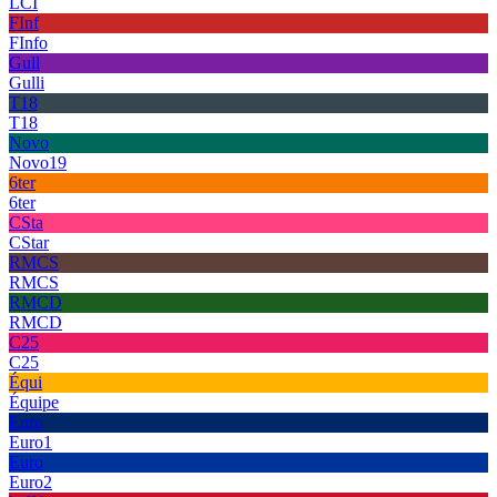
LCI
FInf
FInfo
Gull
Gulli
T18
T18
Novo
Novo19
6ter
6ter
CSta
CStar
RMCS
RMCS
RMCD
RMCD
C25
C25
Équi
Équipe
Euro
Euro1
Euro
Euro2