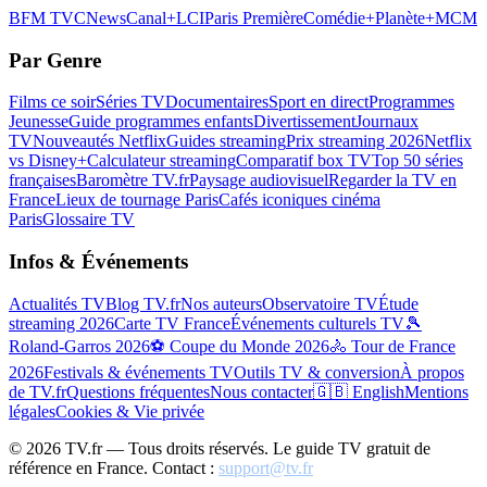
BFM TV
CNews
Canal+
LCI
Paris Première
Comédie+
Planète+
MCM
Par Genre
Films ce soir
Séries TV
Documentaires
Sport en direct
Programmes
Jeunesse
Guide programmes enfants
Divertissement
Journaux
TV
Nouveautés Netflix
Guides streaming
Prix streaming 2026
Netflix
vs Disney+
Calculateur streaming
Comparatif box TV
Top 50 séries
françaises
Baromètre TV.fr
Paysage audiovisuel
Regarder la TV en
France
Lieux de tournage Paris
Cafés iconiques cinéma
Paris
Glossaire TV
Infos & Événements
Actualités TV
Blog TV.fr
Nos auteurs
Observatoire TV
Étude
streaming 2026
Carte TV France
Événements culturels TV
🎾
Roland-Garros 2026
⚽ Coupe du Monde 2026
🚴 Tour de France
2026
Festivals & événements TV
Outils TV & conversion
À propos
de TV.fr
Questions fréquentes
Nous contacter
🇬🇧 English
Mentions
légales
Cookies & Vie privée
©
2026
TV.fr — Tous droits réservés. Le guide TV gratuit de
référence en France. Contact :
support@tv.fr