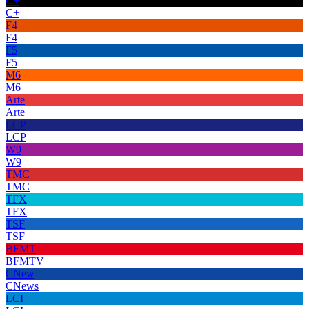
C+
C+
F4
F4
F5
F5
M6
M6
Arte
Arte
LCP
LCP
W9
W9
TMC
TMC
TFX
TFX
TSF
TSF
BFMT
BFMTV
CNew
CNews
LCI