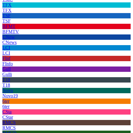
TFX
TFX
TSF
TSF
BFMT
BFMTV
CNew
CNews
LCI
LCI
FInf
FInfo
Gull
Gulli
T18
T18
Novo
Novo19
6ter
6ter
CSta
CStar
RMCS
RMCS