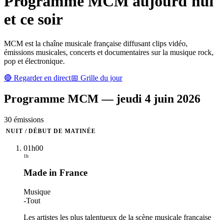
Programme
MCM
aujourd'hui
et ce soir
MCM est la chaîne musicale française diffusant clips vidéo,
émissions musicales, concerts et documentaires sur la musique rock,
pop et électronique.
🔴 Regarder en direct
📅 Grille du jour
Programme
MCM
—
jeudi 4 juin 2026
30
émission
s
NUIT / DÉBUT DE MATINÉE
01h00
1h
Made in France
Musique
-
Tout
Les artistes les plus talentueux de la scène musicale française