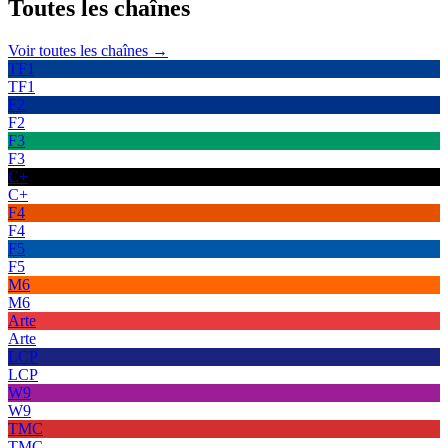
Toutes les
chaînes
Voir toutes les chaînes →
TF1
TF1
F2
F2
F3
F3
C+
C+
F4
F4
F5
F5
M6
M6
Arte
Arte
LCP
LCP
W9
W9
TMC
TMC