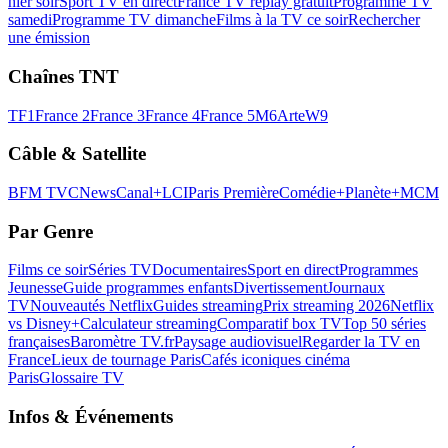
hier soir
Sport TV en direct
France TV replay gratuit
Programme TV
samedi
Programme TV dimanche
Films à la TV ce soir
Rechercher
une émission
Chaînes TNT
TF1
France 2
France 3
France 4
France 5
M6
Arte
W9
Câble & Satellite
BFM TV
CNews
Canal+
LCI
Paris Première
Comédie+
Planète+
MCM
Par Genre
Films ce soir
Séries TV
Documentaires
Sport en direct
Programmes
Jeunesse
Guide programmes enfants
Divertissement
Journaux
TV
Nouveautés Netflix
Guides streaming
Prix streaming 2026
Netflix
vs Disney+
Calculateur streaming
Comparatif box TV
Top 50 séries
françaises
Baromètre TV.fr
Paysage audiovisuel
Regarder la TV en
France
Lieux de tournage Paris
Cafés iconiques cinéma
Paris
Glossaire TV
Infos & Événements