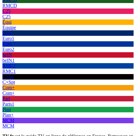
RMCD
RMCD
C25
C25
Équi
Équipe
Euro
Euro1
Euro
Euro2
beIN
beIN1
RMC1
RMC1
C+Sp
C+Spt
Com+
Com+
Pari
Paris1
Plan
Plan+
MCM
MCM