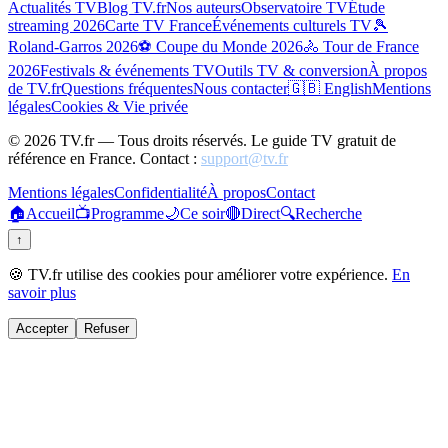
Actualités TV
Blog TV.fr
Nos auteurs
Observatoire TV
Étude
streaming 2026
Carte TV France
Événements culturels TV
🎾
Roland-Garros 2026
⚽ Coupe du Monde 2026
🚴 Tour de France
2026
Festivals & événements TV
Outils TV & conversion
À propos
de TV.fr
Questions fréquentes
Nous contacter
🇬🇧 English
Mentions
légales
Cookies & Vie privée
©
2026
TV.fr — Tous droits réservés. Le guide TV gratuit de
référence en France. Contact :
support@tv.fr
Mentions légales
Confidentialité
À propos
Contact
🏠
Accueil
📺
Programme
🌙
Ce soir
🔴
Direct
🔍
Recherche
↑
🍪 TV.fr utilise des cookies pour améliorer votre expérience.
En
savoir plus
Accepter
Refuser