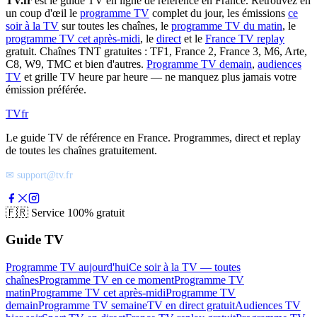
TV.fr
est le guide TV en ligne de référence en France. Retrouvez en
un coup d'œil le
programme TV
complet du jour, les émissions
ce
soir à la TV
sur toutes les chaînes, le
programme TV du matin
, le
programme TV cet après-midi
, le
direct
et le
France TV replay
gratuit. Chaînes TNT gratuites : TF1, France 2, France 3, M6, Arte,
C8, W9, TMC et bien d'autres.
Programme TV demain
,
audiences
TV
et grille TV heure par heure — ne manquez plus jamais votre
émission préférée.
TV
fr
Le guide TV de référence en France. Programmes, direct et replay
de toutes les chaînes gratuitement.
✉ support@tv.fr
🇫🇷
Service 100% gratuit
Guide TV
Programme TV aujourd'hui
Ce soir à la TV — toutes
chaînes
Programme TV en ce moment
Programme TV
matin
Programme TV cet après-midi
Programme TV
demain
Programme TV semaine
TV en direct gratuit
Audiences TV