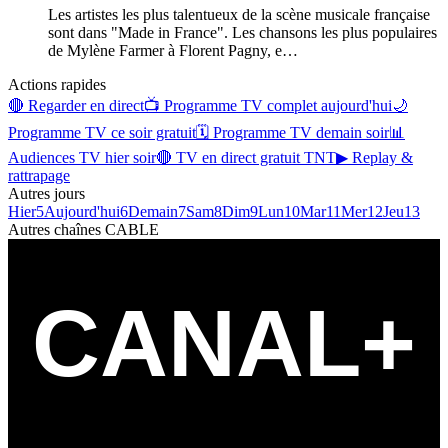
Les artistes les plus talentueux de la scène musicale française
sont dans "Made in France". Les chansons les plus populaires
de Mylène Farmer à Florent Pagny, e
…
Actions rapides
🔴 Regarder en direct
📺 Programme TV complet aujourd'hui
🌙
Programme TV ce soir gratuit
🗓 Programme TV demain soir
📊
Audiences TV hier soir
🔴 TV en direct gratuit TNT
▶ Replay &
rattrapage
Autres jours
Hier
5
Aujourd'hui
6
Demain
7
Sam
8
Dim
9
Lun
10
Mar
11
Mer
12
Jeu
13
Autres chaînes
CABLE