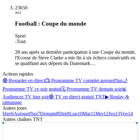
23h50
2h15
Football : Coupe du monde
Sport
-
Tout
28 ans après sa dernière participation à une Coupe du monde,
l'Ecosse de Steve Clarke a mis fin à six échecs consécutifs en
se qualifiant aux dépens du Danemark
…
Actions rapides
🔴 Regarder en direct
📺 Programme TV complet aujourd'hui
🌙
Programme TV ce soir gratuit
🗓 Programme TV demain soir
📊
Audiences TV hier soir
🔴 TV en direct gratuit TNT
▶ Replay &
rattrapage
Autres jours
Hier
6
Aujourd'hui
7
Demain
8
Dim
9
Lun
10
Mar
11
Mer
12
Jeu
13
Ven
14
Autres chaînes
TNT