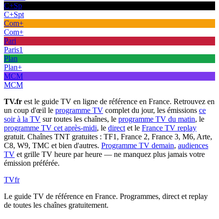
C+Sp
C+Spt
Com+
Com+
Pari
Paris1
Plan
Plan+
MCM
MCM
TV.fr
est le guide TV en ligne de référence en France. Retrouvez en
un coup d'œil le
programme TV
complet du jour, les émissions
ce
soir à la TV
sur toutes les chaînes, le
programme TV du matin
, le
programme TV cet après-midi
, le
direct
et le
France TV replay
gratuit. Chaînes TNT gratuites : TF1, France 2, France 3, M6, Arte,
C8, W9, TMC et bien d'autres.
Programme TV demain
,
audiences
TV
et grille TV heure par heure — ne manquez plus jamais votre
émission préférée.
TV
fr
Le guide TV de référence en France. Programmes, direct et replay
de toutes les chaînes gratuitement.