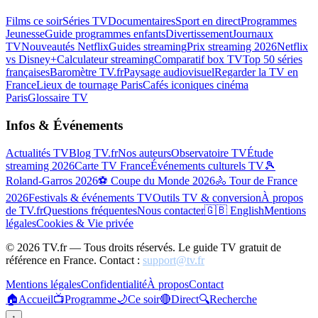
Films ce soir
Séries TV
Documentaires
Sport en direct
Programmes
Jeunesse
Guide programmes enfants
Divertissement
Journaux
TV
Nouveautés Netflix
Guides streaming
Prix streaming 2026
Netflix
vs Disney+
Calculateur streaming
Comparatif box TV
Top 50 séries
françaises
Baromètre TV.fr
Paysage audiovisuel
Regarder la TV en
France
Lieux de tournage Paris
Cafés iconiques cinéma
Paris
Glossaire TV
Infos & Événements
Actualités TV
Blog TV.fr
Nos auteurs
Observatoire TV
Étude
streaming 2026
Carte TV France
Événements culturels TV
🎾
Roland-Garros 2026
⚽ Coupe du Monde 2026
🚴 Tour de France
2026
Festivals & événements TV
Outils TV & conversion
À propos
de TV.fr
Questions fréquentes
Nous contacter
🇬🇧 English
Mentions
légales
Cookies & Vie privée
©
2026
TV.fr — Tous droits réservés. Le guide TV gratuit de
référence en France. Contact :
support@tv.fr
Mentions légales
Confidentialité
À propos
Contact
🏠
Accueil
📺
Programme
🌙
Ce soir
🔴
Direct
🔍
Recherche
↑