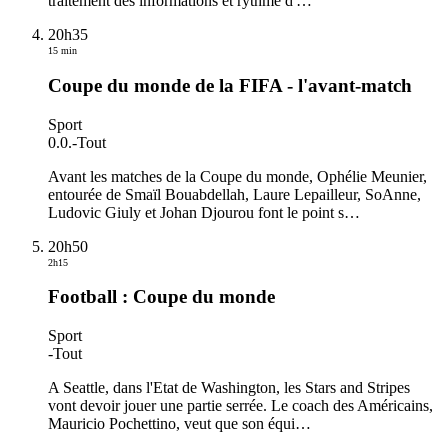
traitement des informations et rythme d'
…
20h35
15 min
Coupe du monde de la FIFA - l'avant-match
Sport
0.0.
-
Tout
Avant les matches de la Coupe du monde, Ophélie Meunier,
entourée de Smaïl Bouabdellah, Laure Lepailleur, SoAnne,
Ludovic Giuly et Johan Djourou font le point s
…
20h50
2h15
Football : Coupe du monde
Sport
-
Tout
A Seattle, dans l'Etat de Washington, les Stars and Stripes
vont devoir jouer une partie serrée. Le coach des Américains,
Mauricio Pochettino, veut que son équi
…