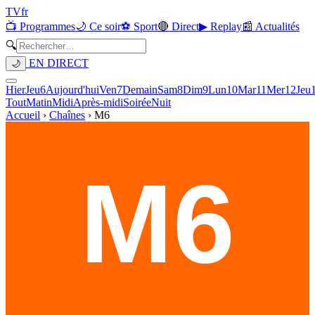
TV
fr
📺 Programmes
🌙 Ce soir
⚽ Sport
🔴 Direct
▶ Replay
📰 Actualités
🔍
EN DIRECT
🌙
Hier
Jeu
6
Aujourd'hui
Ven
7
Demain
Sam
8
Dim
9
Lun
10
Mar
11
Mer
12
Jeu
Tout
Matin
Midi
Après-midi
Soirée
Nuit
Accueil
›
Chaînes
›
M6