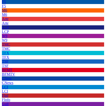
F5
F5
M6
M6
Arte
Arte
LCP
LCP
W9
W9
TMC
TMC
TFX
TFX
TSF
TSF
BFMT
BFMTV
CNew
CNews
LCI
LCI
FInf
FInfo
Gull