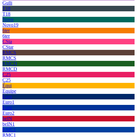
Gulli
T18
T18
Novo
Novo19
6ter
6ter
CSta
CStar
RMCS
RMCS
RMCD
RMCD
C25
C25
Équi
Équipe
Euro
Euro1
Euro
Euro2
beIN
beIN1
RMC1
RMC1