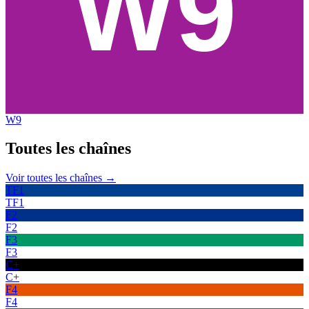
W9
Toutes les
chaînes
Voir toutes les chaînes →
TF1
TF1
F2
F2
F3
F3
C+
C+
F4
F4