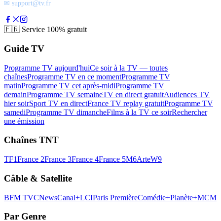
✉ support@tv.fr
🇫🇷
Service 100% gratuit
Guide TV
Programme TV aujourd'hui
Ce soir à la TV — toutes
chaînes
Programme TV en ce moment
Programme TV
matin
Programme TV cet après-midi
Programme TV
demain
Programme TV semaine
TV en direct gratuit
Audiences TV
hier soir
Sport TV en direct
France TV replay gratuit
Programme TV
samedi
Programme TV dimanche
Films à la TV ce soir
Rechercher
une émission
Chaînes TNT
TF1
France 2
France 3
France 4
France 5
M6
Arte
W9
Câble & Satellite
BFM TV
CNews
Canal+
LCI
Paris Première
Comédie+
Planète+
MCM
Par Genre