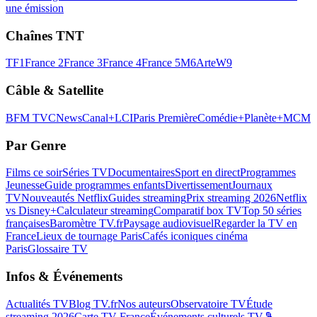
une émission
Chaînes TNT
TF1
France 2
France 3
France 4
France 5
M6
Arte
W9
Câble & Satellite
BFM TV
CNews
Canal+
LCI
Paris Première
Comédie+
Planète+
MCM
Par Genre
Films ce soir
Séries TV
Documentaires
Sport en direct
Programmes
Jeunesse
Guide programmes enfants
Divertissement
Journaux
TV
Nouveautés Netflix
Guides streaming
Prix streaming 2026
Netflix
vs Disney+
Calculateur streaming
Comparatif box TV
Top 50 séries
françaises
Baromètre TV.fr
Paysage audiovisuel
Regarder la TV en
France
Lieux de tournage Paris
Cafés iconiques cinéma
Paris
Glossaire TV
Infos & Événements
Actualités TV
Blog TV.fr
Nos auteurs
Observatoire TV
Étude
streaming 2026
Carte TV France
Événements culturels TV
🎾