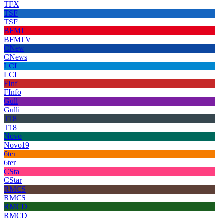
TFX
TSF
TSF
BFMT
BFMTV
CNew
CNews
LCI
LCI
FInf
FInfo
Gull
Gulli
T18
T18
Novo
Novo19
6ter
6ter
CSta
CStar
RMCS
RMCS
RMCD
RMCD