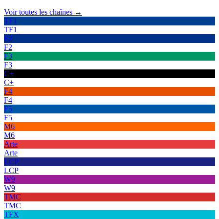
Voir toutes les chaînes →
TF1
TF1
F2
F2
F3
F3
C+
C+
F4
F4
F5
F5
M6
M6
Arte
Arte
LCP
LCP
W9
W9
TMC
TMC
TFX