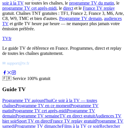
soir à la TV
sur toutes les chaînes, le
programme TV du matin
, le
programme TV cet après-midi
, le
direct
et le
France TV replay
gratuit. Chaînes TNT gratuites : TF1, France 2, France 3, M6, Arte,
C8, W9, TMC et bien d'autres.
Programme TV demain
,
audiences
TV
et grille TV heure par heure — ne manquez plus jamais votre
émission préférée.
TV
fr
Le guide TV de référence en France. Programmes, direct et replay
de toutes les chaînes gratuitement.
✉ support@tv.fr
🇫🇷
Service 100% gratuit
Guide TV
Programme TV aujourd'hui
Ce soir à la TV — toutes
chaînes
Programme TV en ce moment
Programme TV
matin
Programme TV cet après-midi
Programme TV
demain
Programme TV semaine
TV en direct gratuit
Audiences TV
hier soir
Sport TV en direct
France TV replay gratuit
Programme TV
samedi
Programme TV dimanche
Films à la TV ce soir
Rechercher