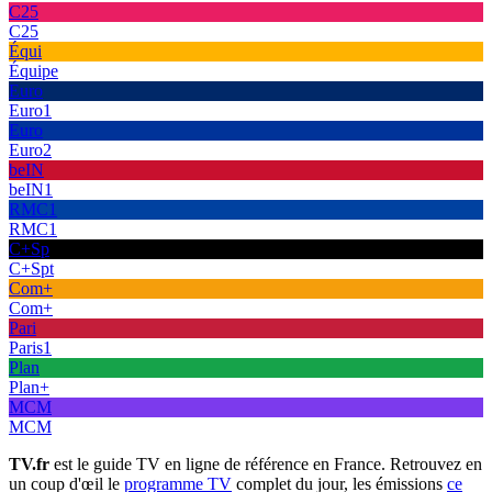
C25
C25
Équi
Équipe
Euro
Euro1
Euro
Euro2
beIN
beIN1
RMC1
RMC1
C+Sp
C+Spt
Com+
Com+
Pari
Paris1
Plan
Plan+
MCM
MCM
TV.fr
est le guide TV en ligne de référence en France. Retrouvez en
un coup d'œil le
programme TV
complet du jour, les émissions
ce