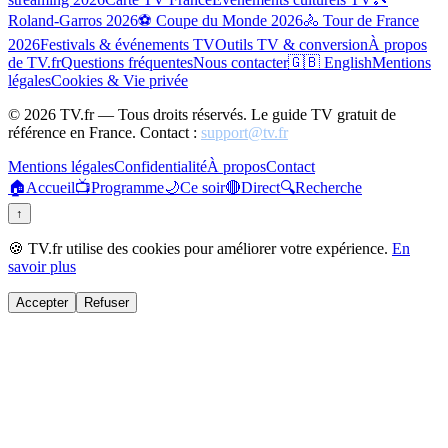
Roland-Garros 2026
⚽ Coupe du Monde 2026
🚴 Tour de France
2026
Festivals & événements TV
Outils TV & conversion
À propos
de TV.fr
Questions fréquentes
Nous contacter
🇬🇧 English
Mentions
légales
Cookies & Vie privée
©
2026
TV.fr — Tous droits réservés. Le guide TV gratuit de
référence en France. Contact :
support@tv.fr
Mentions légales
Confidentialité
À propos
Contact
🏠
Accueil
📺
Programme
🌙
Ce soir
🔴
Direct
🔍
Recherche
↑
🍪 TV.fr utilise des cookies pour améliorer votre expérience.
En
savoir plus
Accepter
Refuser