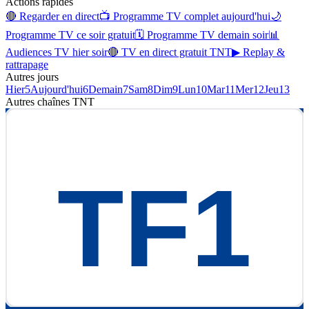
Actions rapides
🔴 Regarder en direct
📺 Programme TV complet aujourd'hui
🌙
Programme TV ce soir gratuit
🗓 Programme TV demain soir
📊
Audiences TV hier soir
🔴 TV en direct gratuit TNT
▶ Replay &
rattrapage
Autres jours
Hier
5
Aujourd'hui
6
Demain
7
Sam
8
Dim
9
Lun
10
Mar
11
Mer
12
Jeu
13
Autres chaînes
TNT