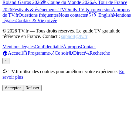
Roland-Garros 2026
⚽ Coupe du Monde 2026
🚴 Tour de France
2026
Festivals & événements TV
Outils TV & conversion
À propos
de TV.fr
Questions fréquentes
Nous contacter
🇬🇧 English
Mentions
légales
Cookies & Vie privée
©
2026
TV.fr — Tous droits réservés. Le guide TV gratuit de
référence en France. Contact :
support@tv.fr
Mentions légales
Confidentialité
À propos
Contact
🏠
Accueil
📺
Programme
🌙
Ce soir
🔴
Direct
🔍
Recherche
↑
🍪 TV.fr utilise des cookies pour améliorer votre expérience.
En
savoir plus
Accepter
Refuser