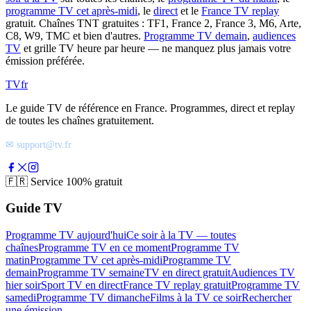
programme TV cet après-midi
, le
direct
et le
France TV replay
gratuit. Chaînes TNT gratuites : TF1, France 2, France 3, M6, Arte,
C8, W9, TMC et bien d'autres.
Programme TV demain
,
audiences
TV
et grille TV heure par heure — ne manquez plus jamais votre
émission préférée.
TV
fr
Le guide TV de référence en France. Programmes, direct et replay
de toutes les chaînes gratuitement.
✉ support@tv.fr
🇫🇷
Service 100% gratuit
Guide TV
Programme TV aujourd'hui
Ce soir à la TV — toutes
chaînes
Programme TV en ce moment
Programme TV
matin
Programme TV cet après-midi
Programme TV
demain
Programme TV semaine
TV en direct gratuit
Audiences TV
hier soir
Sport TV en direct
France TV replay gratuit
Programme TV
samedi
Programme TV dimanche
Films à la TV ce soir
Rechercher
une émission