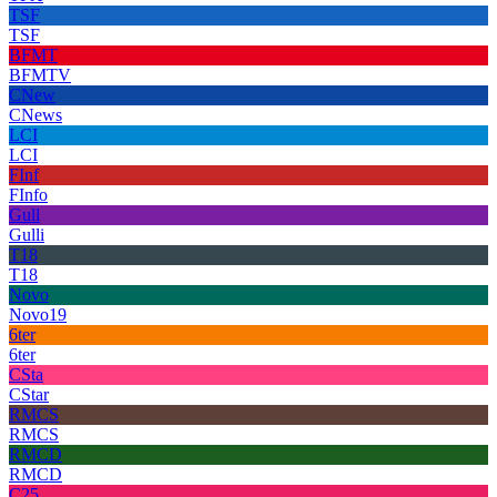
TSF
TSF
BFMT
BFMTV
CNew
CNews
LCI
LCI
FInf
FInfo
Gull
Gulli
T18
T18
Novo
Novo19
6ter
6ter
CSta
CStar
RMCS
RMCS
RMCD
RMCD
C25