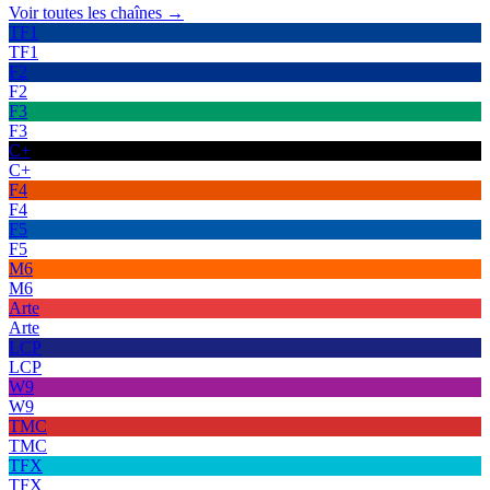
Voir toutes les chaînes →
TF1
TF1
F2
F2
F3
F3
C+
C+
F4
F4
F5
F5
M6
M6
Arte
Arte
LCP
LCP
W9
W9
TMC
TMC
TFX
TFX