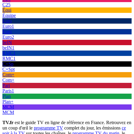
C25
Équi
Équipe
Euro
Euro1
Euro
Euro2
beIN
beIN1
RMC1
RMC1
C+Sp
C+Spt
Com+
Com+
Pari
Paris1
Plan
Plan+
MCM
MCM
TV.fr
est le guide TV en ligne de référence en France. Retrouvez en
un coup d'œil le
programme TV
complet du jour, les émissions
ce
soir à la TV
sur toutes les chaînes, le
programme TV du matin
, le