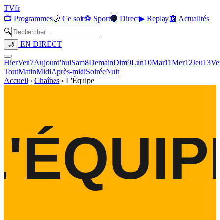
TV
fr
📺 Programmes
🌙 Ce soir
⚽ Sport
🔴 Direct
▶ Replay
📰 Actualités
🔍
EN DIRECT
🌙
Hier
Ven
7
Aujourd'hui
Sam
8
Demain
Dim
9
Lun
10
Mar
11
Mer
12
Jeu
13
Ve
Tout
Matin
Midi
Après-midi
Soirée
Nuit
Accueil
›
Chaînes
›
L'Équipe