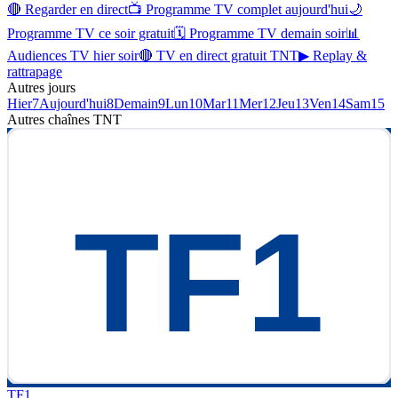
🔴 Regarder en direct
📺 Programme TV complet aujourd'hui
🌙
Programme TV ce soir gratuit
🗓 Programme TV demain soir
📊
Audiences TV hier soir
🔴 TV en direct gratuit TNT
▶ Replay &
rattrapage
Autres jours
Hier
7
Aujourd'hui
8
Demain
9
Lun
10
Mar
11
Mer
12
Jeu
13
Ven
14
Sam
15
Autres chaînes
TNT
TF1