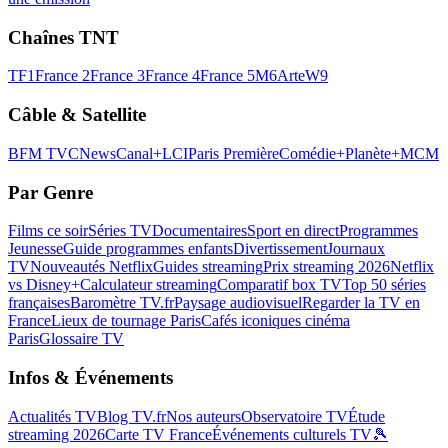
Chaînes TNT
TF1
France 2
France 3
France 4
France 5
M6
Arte
W9
Câble & Satellite
BFM TV
CNews
Canal+
LCI
Paris Première
Comédie+
Planète+
MCM
Par Genre
Films ce soir
Séries TV
Documentaires
Sport en direct
Programmes
Jeunesse
Guide programmes enfants
Divertissement
Journaux
TV
Nouveautés Netflix
Guides streaming
Prix streaming 2026
Netflix
vs Disney+
Calculateur streaming
Comparatif box TV
Top 50 séries
françaises
Baromètre TV.fr
Paysage audiovisuel
Regarder la TV en
France
Lieux de tournage Paris
Cafés iconiques cinéma
Paris
Glossaire TV
Infos & Événements
Actualités TV
Blog TV.fr
Nos auteurs
Observatoire TV
Étude
streaming 2026
Carte TV France
Événements culturels TV
🎾