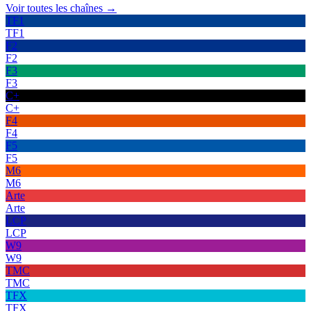
Voir toutes les chaînes →
TF1
TF1
F2
F2
F3
F3
C+
C+
F4
F4
F5
F5
M6
M6
Arte
Arte
LCP
LCP
W9
W9
TMC
TMC
TFX
TFX