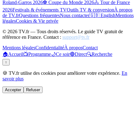
Roland-Garros 2026
⚽ Coupe du Monde 2026
🚴 Tour de France
2026
Festivals & événements TV
Outils TV & conversion
À propos
de TV.fr
Questions fréquentes
Nous contacter
🇬🇧 English
Mentions
légales
Cookies & Vie privée
©
2026
TV.fr — Tous droits réservés. Le guide TV gratuit de
référence en France. Contact :
support@tv.fr
Mentions légales
Confidentialité
À propos
Contact
🏠
Accueil
📺
Programme
🌙
Ce soir
🔴
Direct
🔍
Recherche
↑
🍪 TV.fr utilise des cookies pour améliorer votre expérience.
En
savoir plus
Accepter
Refuser