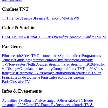
Chaînes TNT
TF1
France 2
France 3
France 4
France 5
M6
Arte
W9
Câble & Satellite
BFM TV
CNews
Canal+
LCI
Paris Première
Comédie+
Planète+
MCM
Par Genre
Films ce soir
Séries TV
Documentaires
Sport en direct
Programmes
Jeunesse
Guide programmes enfants
Divertissement
Journaux
TV
Nouveautés Netflix
Guides streaming
Prix streaming 2026
Netflix
vs Disney+
Calculateur streaming
Comparatif box TV
Top 50 séries
françaises
Baromètre TV.fr
Paysage audiovisuel
Regarder la TV en
France
Lieux de tournage Paris
Cafés iconiques cinéma
Paris
Glossaire TV
Infos & Événements
Actualités TV
Blog TV.fr
Nos auteurs
Observatoire TV
Étude
streaming 2026
Carte TV France
Événements culturels TV
🎾