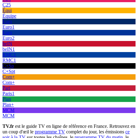
C25
Équi
Équipe
Euro
Euro1
Euro
Euro2
beIN
beIN1
RMC1
RMC1
C+Sp
C+Spt
Com+
Com+
Pari
Paris1
Plan
Plan+
MCM
MCM
TV.fr
est le guide TV en ligne de référence en France. Retrouvez en
un coup d'œil le
programme TV
complet du jour, les émissions
ce
soir à la TV
sur toutes les chaînes, le
programme TV du matin
, le