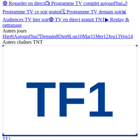
🔴 Regarder en direct
📺 Programme TV complet aujourd'hui
🌙
Programme TV ce soir gratuit
🗓 Programme TV demain soir
📊
Audiences TV hier soir
🔴 TV en direct gratuit TNT
▶ Replay &
rattrapage
Autres jours
Hier
6
Aujourd'hui
7
Demain
8
Dim
9
Lun
10
Mar
11
Mer
12
Jeu
13
Ven
14
Autres chaînes
TNT
TF1