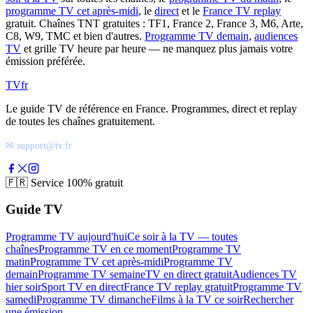
programme TV cet après-midi
, le
direct
et le
France TV replay
gratuit. Chaînes TNT gratuites : TF1, France 2, France 3, M6, Arte,
C8, W9, TMC et bien d'autres.
Programme TV demain
,
audiences
TV
et grille TV heure par heure — ne manquez plus jamais votre
émission préférée.
TV
fr
Le guide TV de référence en France. Programmes, direct et replay
de toutes les chaînes gratuitement.
✉ support@tv.fr
🇫🇷
Service 100% gratuit
Guide TV
Programme TV aujourd'hui
Ce soir à la TV — toutes
chaînes
Programme TV en ce moment
Programme TV
matin
Programme TV cet après-midi
Programme TV
demain
Programme TV semaine
TV en direct gratuit
Audiences TV
hier soir
Sport TV en direct
France TV replay gratuit
Programme TV
samedi
Programme TV dimanche
Films à la TV ce soir
Rechercher
une émission