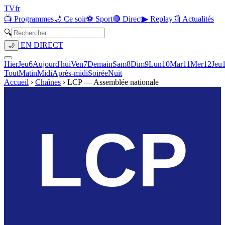
TV
fr
📺 Programmes
🌙 Ce soir
⚽ Sport
🔴 Direct
▶ Replay
📰 Actualités
🔍
EN DIRECT
🌙
Hier
Jeu
6
Aujourd'hui
Ven
7
Demain
Sam
8
Dim
9
Lun
10
Mar
11
Mer
12
Jeu
Tout
Matin
Midi
Après-midi
Soirée
Nuit
Accueil
›
Chaînes
›
LCP — Assemblée nationale