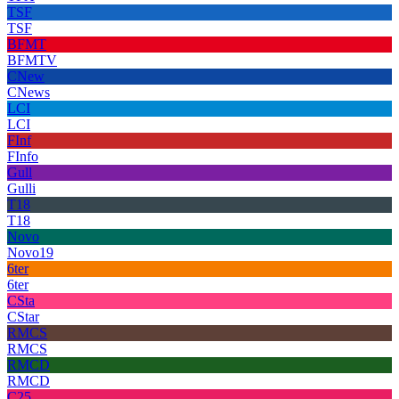
TSF
TSF
BFMT
BFMTV
CNew
CNews
LCI
LCI
FInf
FInfo
Gull
Gulli
T18
T18
Novo
Novo19
6ter
6ter
CSta
CStar
RMCS
RMCS
RMCD
RMCD
C25