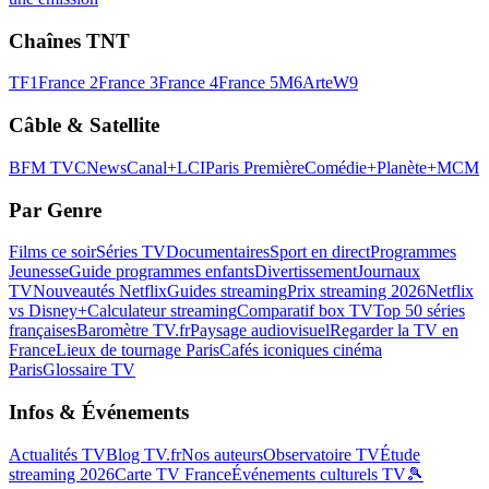
Chaînes TNT
TF1
France 2
France 3
France 4
France 5
M6
Arte
W9
Câble & Satellite
BFM TV
CNews
Canal+
LCI
Paris Première
Comédie+
Planète+
MCM
Par Genre
Films ce soir
Séries TV
Documentaires
Sport en direct
Programmes
Jeunesse
Guide programmes enfants
Divertissement
Journaux
TV
Nouveautés Netflix
Guides streaming
Prix streaming 2026
Netflix
vs Disney+
Calculateur streaming
Comparatif box TV
Top 50 séries
françaises
Baromètre TV.fr
Paysage audiovisuel
Regarder la TV en
France
Lieux de tournage Paris
Cafés iconiques cinéma
Paris
Glossaire TV
Infos & Événements
Actualités TV
Blog TV.fr
Nos auteurs
Observatoire TV
Étude
streaming 2026
Carte TV France
Événements culturels TV
🎾