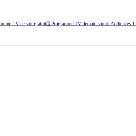
amme TV ce soir gratuit
🗓 Programme TV demain soir
📊 Audiences TV