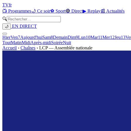
TV
fr
📺 Programmes
🌙 Ce soir
⚽ Sport
🔴 Direct
▶ Replay
📰 Actualités
🔍
EN DIRECT
🌙
Hier
Ven
7
Aujourd'hui
Sam
8
Demain
Dim
9
Lun
10
Mar
11
Mer
12
Jeu
13
Ve
Tout
Matin
Midi
Après-midi
Soirée
Nuit
Accueil
›
Chaînes
›
LCP — Assemblée nationale