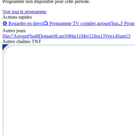
Programme non disponible pour cette période.
Voir tout le programme
Actions rapides
🔴 Regarder en direct
📺 Programme TV complet aujourd'hui
🌙 Progr
Autres jours
Hier
7
Aujourd'hui
8
Demain
9
Lun
10
Mar
11
Mer
12
Jeu
13
Ven
14
Sam
15
Autres chaînes
TNT