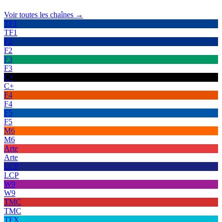
Voir toutes les chaînes →
TF1
TF1
F2
F2
F3
F3
C+
C+
F4
F4
F5
F5
M6
M6
Arte
Arte
LCP
LCP
W9
W9
TMC
TMC
TFX