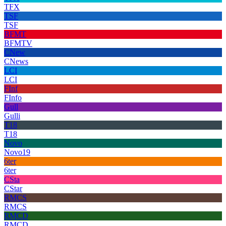
TFX
TSF
TSF
BFMT
BFMTV
CNew
CNews
LCI
LCI
FInf
FInfo
Gull
Gulli
T18
T18
Novo
Novo19
6ter
6ter
CSta
CStar
RMCS
RMCS
RMCD
RMCD