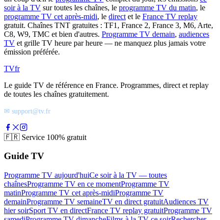
soir à la TV
sur toutes les chaînes, le
programme TV du matin
, le
programme TV cet après-midi
, le
direct
et le
France TV replay
gratuit. Chaînes TNT gratuites : TF1, France 2, France 3, M6, Arte,
C8, W9, TMC et bien d'autres.
Programme TV demain
,
audiences
TV
et grille TV heure par heure — ne manquez plus jamais votre
émission préférée.
TV
fr
Le guide TV de référence en France. Programmes, direct et replay
de toutes les chaînes gratuitement.
✉ support@tv.fr
🇫🇷
Service 100% gratuit
Guide TV
Programme TV aujourd'hui
Ce soir à la TV — toutes
chaînes
Programme TV en ce moment
Programme TV
matin
Programme TV cet après-midi
Programme TV
demain
Programme TV semaine
TV en direct gratuit
Audiences TV
hier soir
Sport TV en direct
France TV replay gratuit
Programme TV
samedi
Programme TV dimanche
Films à la TV ce soir
Rechercher