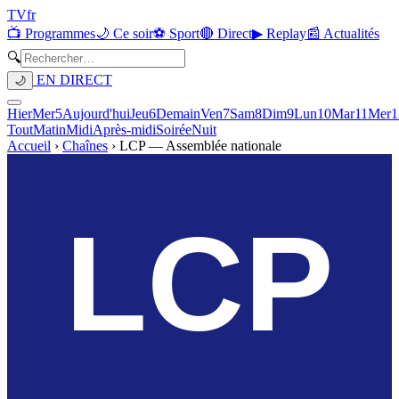
TV
fr
📺 Programmes
🌙 Ce soir
⚽ Sport
🔴 Direct
▶ Replay
📰 Actualités
🔍
EN DIRECT
🌙
Hier
Mer
5
Aujourd'hui
Jeu
6
Demain
Ven
7
Sam
8
Dim
9
Lun
10
Mar
11
Mer
1
Tout
Matin
Midi
Après-midi
Soirée
Nuit
Accueil
›
Chaînes
›
LCP — Assemblée nationale