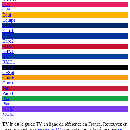
C25
C25
Équi
Équipe
Euro
Euro1
Euro
Euro2
beIN
beIN1
RMC1
RMC1
C+Sp
C+Spt
Com+
Com+
Pari
Paris1
Plan
Plan+
MCM
MCM
TV.fr
est le guide TV en ligne de référence en France. Retrouvez en
un coup d'œil le
programme TV
complet du jour, les émissions
ce