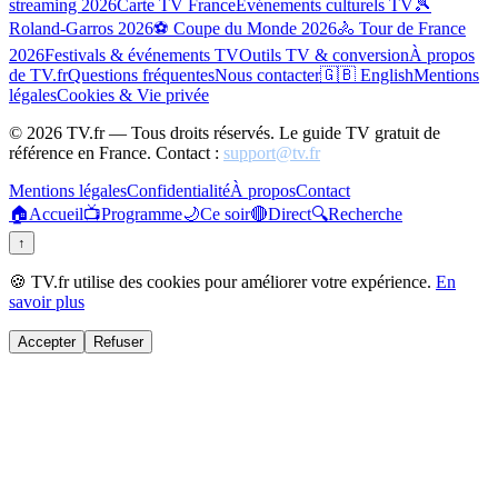
streaming 2026
Carte TV France
Événements culturels TV
🎾
Roland-Garros 2026
⚽ Coupe du Monde 2026
🚴 Tour de France
2026
Festivals & événements TV
Outils TV & conversion
À propos
de TV.fr
Questions fréquentes
Nous contacter
🇬🇧 English
Mentions
légales
Cookies & Vie privée
©
2026
TV.fr — Tous droits réservés. Le guide TV gratuit de
référence en France. Contact :
support@tv.fr
Mentions légales
Confidentialité
À propos
Contact
🏠
Accueil
📺
Programme
🌙
Ce soir
🔴
Direct
🔍
Recherche
↑
🍪 TV.fr utilise des cookies pour améliorer votre expérience.
En
savoir plus
Accepter
Refuser