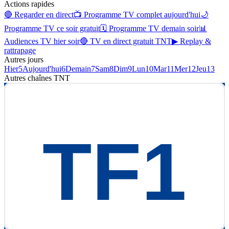
Actions rapides
🔴 Regarder en direct
📺 Programme TV complet aujourd'hui
🌙
Programme TV ce soir gratuit
🗓 Programme TV demain soir
📊
Audiences TV hier soir
🔴 TV en direct gratuit TNT
▶ Replay &
rattrapage
Autres jours
Hier
5
Aujourd'hui
6
Demain
7
Sam
8
Dim
9
Lun
10
Mar
11
Mer
12
Jeu
13
Autres chaînes
TNT