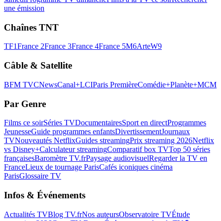
une émission
Chaînes TNT
TF1
France 2
France 3
France 4
France 5
M6
Arte
W9
Câble & Satellite
BFM TV
CNews
Canal+
LCI
Paris Première
Comédie+
Planète+
MCM
Par Genre
Films ce soir
Séries TV
Documentaires
Sport en direct
Programmes
Jeunesse
Guide programmes enfants
Divertissement
Journaux
TV
Nouveautés Netflix
Guides streaming
Prix streaming 2026
Netflix
vs Disney+
Calculateur streaming
Comparatif box TV
Top 50 séries
françaises
Baromètre TV.fr
Paysage audiovisuel
Regarder la TV en
France
Lieux de tournage Paris
Cafés iconiques cinéma
Paris
Glossaire TV
Infos & Événements
Actualités TV
Blog TV.fr
Nos auteurs
Observatoire TV
Étude