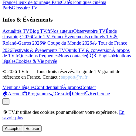
France
Lieux de tournage Paris
Cafés iconiques cinéma
Paris
Glossaire TV
Infos & Événements
Actualités TV
Blog TV.fr
Nos auteurs
Observatoire TV
Étude
streaming 2026
Carte TV France
Événements culturels TV
🎾
Roland-Garros 2026
⚽ Coupe du Monde 2026
🚴 Tour de France
2026
Festivals & événements TV
Outils TV & conversion
À propos
de TV.fr
Questions fréquentes
Nous contacter
🇬🇧 English
Mentions
légales
Cookies & Vie privée
©
2026
TV.fr — Tous droits réservés. Le guide TV gratuit de
référence en France. Contact :
support@tv.fr
Mentions légales
Confidentialité
À propos
Contact
🏠
Accueil
📺
Programme
🌙
Ce soir
🔴
Direct
🔍
Recherche
↑
🍪 TV.fr utilise des cookies pour améliorer votre expérience.
En
savoir plus
Accepter
Refuser