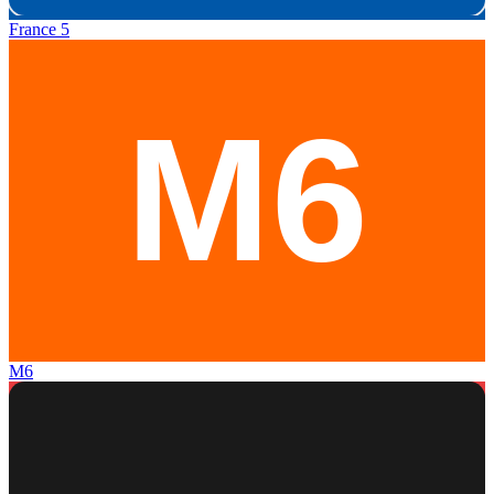
France 5
M6