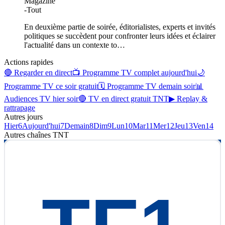
Magazine
-
Tout
En deuxième partie de soirée, éditorialistes, experts et invités
politiques se succèdent pour confronter leurs idées et éclairer
l'actualité dans un contexte to
…
Actions rapides
🔴 Regarder en direct
📺 Programme TV complet aujourd'hui
🌙
Programme TV ce soir gratuit
🗓 Programme TV demain soir
📊
Audiences TV hier soir
🔴 TV en direct gratuit TNT
▶ Replay &
rattrapage
Autres jours
Hier
6
Aujourd'hui
7
Demain
8
Dim
9
Lun
10
Mar
11
Mer
12
Jeu
13
Ven
14
Autres chaînes
TNT