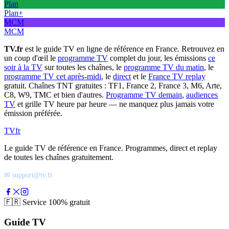
Plan
Plan+
MCM
MCM
TV.fr
est le guide TV en ligne de référence en France. Retrouvez en
un coup d'œil le
programme TV
complet du jour, les émissions
ce
soir à la TV
sur toutes les chaînes, le
programme TV du matin
, le
programme TV cet après-midi
, le
direct
et le
France TV replay
gratuit. Chaînes TNT gratuites : TF1, France 2, France 3, M6, Arte,
C8, W9, TMC et bien d'autres.
Programme TV demain
,
audiences
TV
et grille TV heure par heure — ne manquez plus jamais votre
émission préférée.
TV
fr
Le guide TV de référence en France. Programmes, direct et replay
de toutes les chaînes gratuitement.
✉ support@tv.fr
🇫🇷
Service 100% gratuit
Guide TV