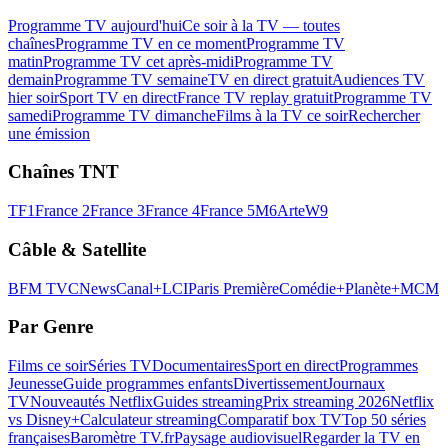
Programme TV aujourd'hui
Ce soir à la TV — toutes
chaînes
Programme TV en ce moment
Programme TV
matin
Programme TV cet après-midi
Programme TV
demain
Programme TV semaine
TV en direct gratuit
Audiences TV
hier soir
Sport TV en direct
France TV replay gratuit
Programme TV
samedi
Programme TV dimanche
Films à la TV ce soir
Rechercher
une émission
Chaînes TNT
TF1
France 2
France 3
France 4
France 5
M6
Arte
W9
Câble & Satellite
BFM TV
CNews
Canal+
LCI
Paris Première
Comédie+
Planète+
MCM
Par Genre
Films ce soir
Séries TV
Documentaires
Sport en direct
Programmes
Jeunesse
Guide programmes enfants
Divertissement
Journaux
TV
Nouveautés Netflix
Guides streaming
Prix streaming 2026
Netflix
vs Disney+
Calculateur streaming
Comparatif box TV
Top 50 séries
françaises
Baromètre TV.fr
Paysage audiovisuel
Regarder la TV en