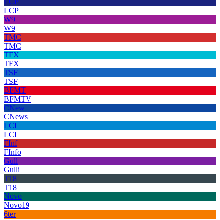
LCP
LCP
W9
W9
TMC
TMC
TFX
TFX
TSF
TSF
BFMT
BFMTV
CNew
CNews
LCI
LCI
FInf
FInfo
Gull
Gulli
T18
T18
Novo
Novo19
6ter