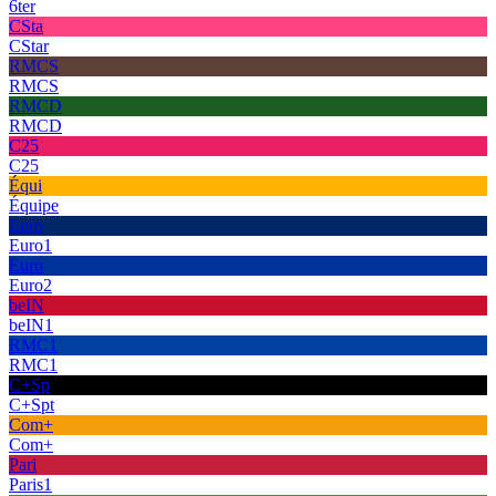
6ter
CSta
CStar
RMCS
RMCS
RMCD
RMCD
C25
C25
Équi
Équipe
Euro
Euro1
Euro
Euro2
beIN
beIN1
RMC1
RMC1
C+Sp
C+Spt
Com+
Com+
Pari
Paris1