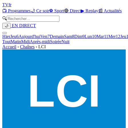
TV
fr
📺 Programmes
🌙 Ce soir
⚽ Sport
🔴 Direct
▶ Replay
📰 Actualités
🔍
EN DIRECT
🌙
Hier
Jeu
6
Aujourd'hui
Ven
7
Demain
Sam
8
Dim
9
Lun
10
Mar
11
Mer
12
Jeu
Tout
Matin
Midi
Après-midi
Soirée
Nuit
Accueil
›
Chaînes
›
LCI