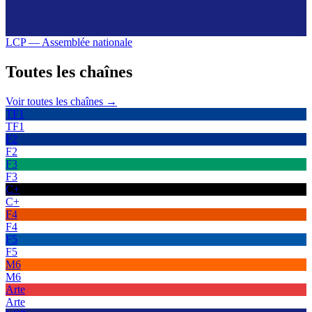
LCP — Assemblée nationale
Toutes les
chaînes
Voir toutes les chaînes →
TF1
TF1
F2
F2
F3
F3
C+
C+
F4
F4
F5
F5
M6
M6
Arte
Arte